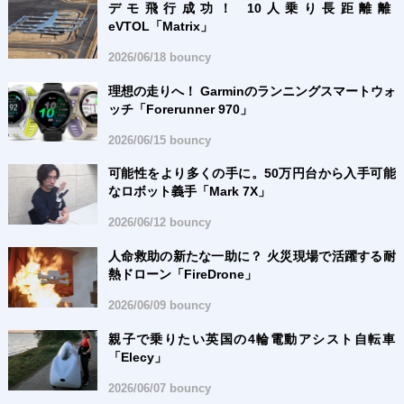
デモ飛行成功！ 10人乗り長距離離
eVTOL「Matrix」
2026/06/18 bouncy
理想の走りへ！ Garminのランニングスマートウォ
ッチ「Forerunner 970」
2026/06/15 bouncy
可能性をより多くの手に。50万円台から入手可能
なロボット義手「Mark 7X」
2026/06/12 bouncy
人命救助の新たな一助に？ 火災現場で活躍する耐
熱ドローン「FireDrone」
2026/06/09 bouncy
親子で乗りたい英国の4輪電動アシスト自転車
「Elecy」
2026/06/07 bouncy