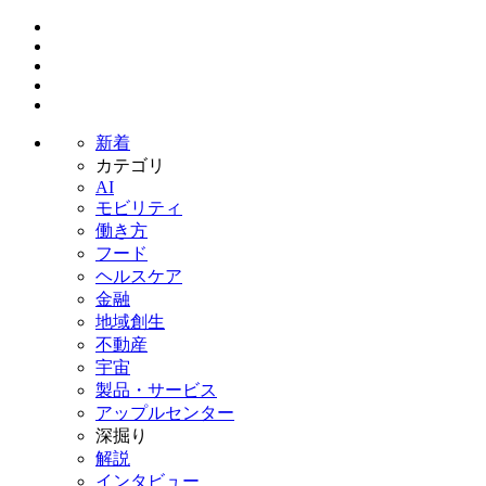
新着
カテゴリ
AI
モビリティ
働き方
フード
ヘルスケア
金融
地域創生
不動産
宇宙
製品・サービス
アップルセンター
深掘り
解説
インタビュー