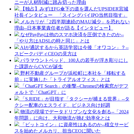
ニーが人材削減に踏み切った理由
【独占】みずほFG傘下の道を選んだUPSIDER宮城
社長インタビュー 「スイングバイIPO当然目指す」
メルカリが「2四半期連続のMAU減少」を恐れない
理由--日本事業責任者が語る【インタビュー】
なぜPayPayは他のスマホ決済を圧倒できたのか--
「やり方はADSLの時と同じ」とは
AIが通訳するから英語学習は今後「オワコン」？--
スピークバディCEOの見方は
パラマウントベッド、100人の若手が浮き彫りにし
た課題からCVCが誕生
野村不動産グループが浜松町に本社を「移転する
前」に実施した「トライアルオフィス」とは
「ChatGPT Search」の衝撃--Chromeの検索窓がデフ
ォルトで「ChatGPT」に
「S.RIDE」が目指す「タクシーが捕まる世界」--タ
クシー配車のエスライド、ビジネス向け好調
物流の現場でデータドリブンな文化を創る--「2024
年問題」に向け、大和物流が挑む効率化とは
「ビットコイン」に資産性はあるのか--積立サービ
スを始めたメルカリ、担当CEOに聞いた