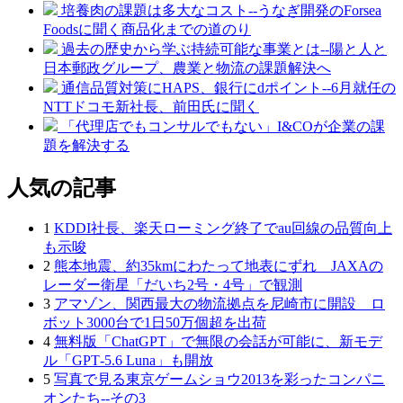
培養肉の課題は多大なコスト--うなぎ開発のForsea
Foodsに聞く商品化までの道のり
過去の歴史から学ぶ持続可能な事業とは--陽と人と
日本郵政グループ、農業と物流の課題解決へ
通信品質対策にHAPS、銀行にdポイント--6月就任の
NTTドコモ新社長、前田氏に聞く
「代理店でもコンサルでもない」I&COが企業の課
題を解決する
人気の記事
1
KDDI社長、楽天ローミング終了でau回線の品質向上
も示唆
2
熊本地震、約35kmにわたって地表にずれ JAXAの
レーダー衛星「だいち2号・4号」で観測
3
アマゾン、関西最大の物流拠点を尼崎市に開設 ロ
ボット3000台で1日50万個超を出荷
4
無料版「ChatGPT」で無限の会話が可能に、新モデ
ル「GPT‑5.6 Luna」も開放
5
写真で見る東京ゲームショウ2013を彩ったコンパニ
オンたち--その3