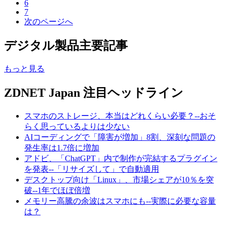
6
7
次のページへ
デジタル製品主要記事
もっと見る
ZDNET Japan 注目ヘッドライン
スマホのストレージ、本当はどれくらい必要？--おそ
らく思っているよりは少ない
AIコーディングで「障害が増加」8割、深刻な問題の
発生率は1.7倍に増加
アドビ、「ChatGPT」内で制作が完結するプラグイン
を発表--「リサイズして」で自動適用
デスクトップ向け「Linux」、市場シェアが10％を突
破--1年でほぼ倍増
メモリー高騰の余波はスマホにも--実際に必要な容量
は？