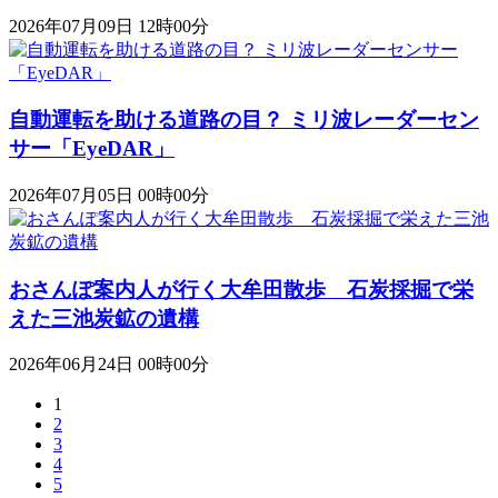
2026年07月09日 12時00分
自動運転を助ける道路の目？ ミリ波レーダーセン
サー「EyeDAR」
2026年07月05日 00時00分
おさんぽ案内人が行く大牟田散歩 石炭採掘で栄
えた三池炭鉱の遺構
2026年06月24日 00時00分
1
2
3
4
5