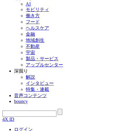
AI
モビリティ
働き方
フード
ヘルスケア
金融
地域創生
不動産
宇宙
製品・サービス
アップルセンター
深掘り
解説
インタビュー
特集・連載
音声コンテンツ
bouncy
4X ID
ログイン