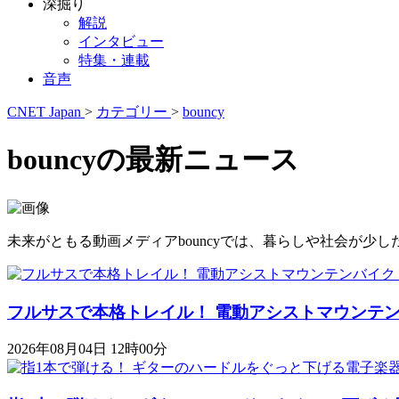
深掘り
解説
インタビュー
特集・連載
音声
CNET Japan
>
カテゴリー
>
bouncy
bouncyの最新ニュース
未来がともる動画メディアbouncyでは、暮らしや社会が
フルサスで本格トレイル！ 電動アシストマウンテンバイク「K
2026年08月04日 12時00分