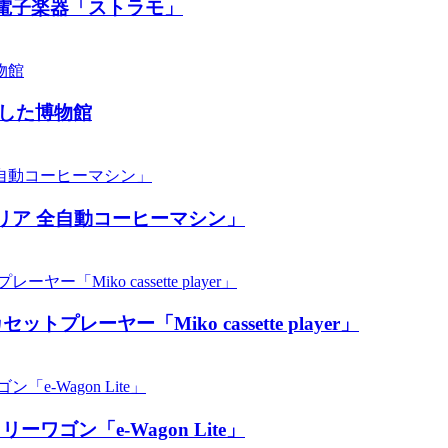
電子楽器「ストラモ」
した博物館
リア 全自動コーヒーマシン」
ーヤー「Miko cassette player」
ン「​​e-Wagon Lite」