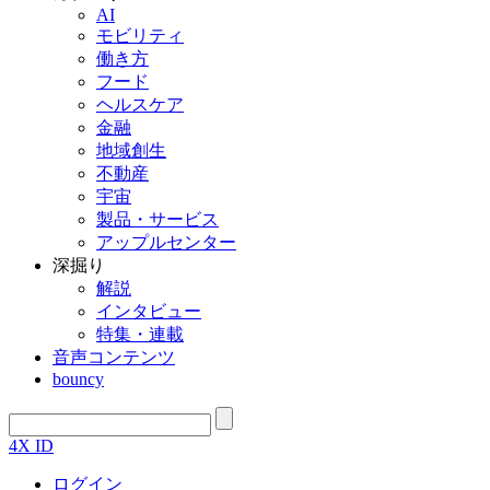
AI
モビリティ
働き方
フード
ヘルスケア
金融
地域創生
不動産
宇宙
製品・サービス
アップルセンター
深掘り
解説
インタビュー
特集・連載
音声コンテンツ
bouncy
4X ID
ログイン