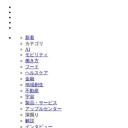
新着
カテゴリ
AI
モビリティ
働き方
フード
ヘルスケア
金融
地域創生
不動産
宇宙
製品・サービス
アップルセンター
深掘り
解説
インタビュー