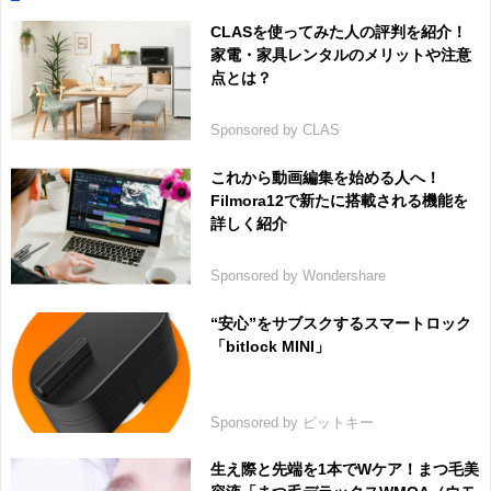
CLASを使ってみた人の評判を紹介！
家電・家具レンタルのメリットや注意
点とは？
Sponsored by CLAS
これから動画編集を始める人へ！
Filmora12で新たに搭載される機能を
詳しく紹介
Sponsored by Wondershare
“安心”をサブスクするスマートロック
「bitlock MINI」
Sponsored by ビットキー
生え際と先端を1本でWケア！まつ毛美