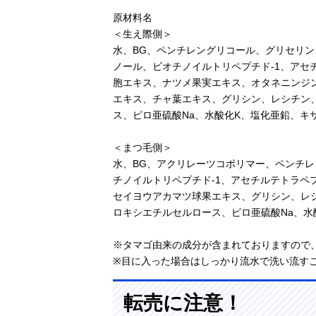
原材料名
＜生え際側＞
水、BG、ペンチレングリコール、グリセリン
ノール、ビオチノイルトリペプチド-1、アセ
胞エキス、ナツメ果実エキス、オタネニンジ
エキス、チャ葉エキス、グリシン、レシチン
ス、ピロ亜硫酸Na、水酸化K、塩化亜鉛、キ
＜まつ毛側＞
水、BG、アクリレーツコポリマー、ペンチ
チノイルトリペプチド-1、アセチルテトラペ
セイヨウアカマツ球果エキス、グリシン、レ
ロキシエチルセルロース、ピロ亜硫酸Na、水
※タマゴ由来の成分が含まれておりますので
※目に入った場合はしっかり流水で洗い流す
転売に注意！