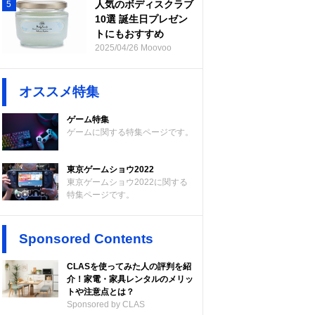
人気のボディスクラブ
5
10選 誕生日プレゼン
トにもおすすめ
2025/04/26 Moovoo
オススメ特集
ゲーム特集
ゲームに関する特集ページです。
東京ゲームショウ2022
東京ゲームショウ2022に関する
特集ページです。
Sponsored Contents
CLASを使ってみた人の評判を紹
介！家電・家具レンタルのメリッ
トや注意点とは？
Sponsored by CLAS