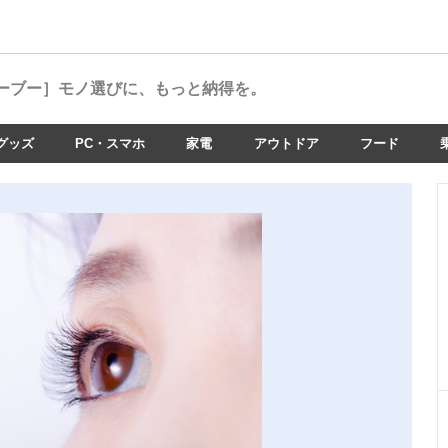
ーブー］
モノ選びに、もっと納得を。
グッズ
PC・スマホ
家電
アウトドア
フード