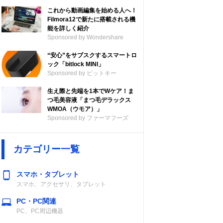
これから動画編集を始める人へ！
Filmora12で新たに搭載される機
能を詳しく紹介
Sponsored by Wondershare
“安心”をサブスクするスマートロ
ック「bitlock MINI」
Sponsored by ビットキー
生え際と先端を1本でWケア！ま
つ毛美容液「まつ毛デラックス
WMOA（ウモア）」
Sponsored by ファーマフーズ
カテゴリー一覧
スマホ・タブレット
スマホ、アクセサリ、タブレット
PC・PC関連
PC、PC周辺機器