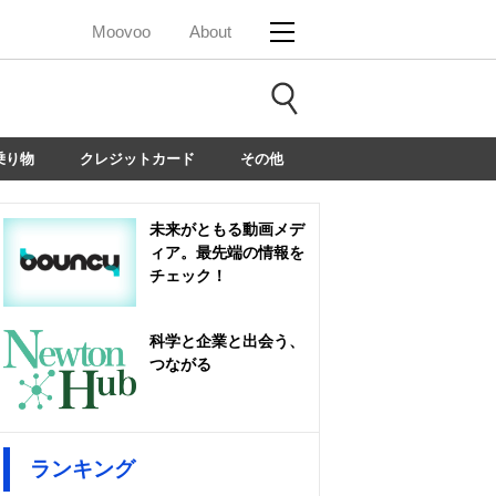
Moovoo
About
乗り物
クレジットカード
その他
未来がともる動画メデ
ィア。最先端の情報を
チェック！
科学と企業と出会う、
つながる
ランキング