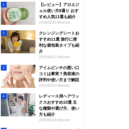
【レビュー】アロエジ
1
ェル使い方8通り おす
すめ人気11選も紹介
2026/02/15 Moovoo
クレンジングシートお
2
すすめ11選 旅行に便
利な個包装タイプも紹
介
2025/08/12 Moovoo
アイムピンチの悪い口
3
コミは事実？美容液の
評判や使い方まで解説
2021/04/23 Moovoo
レディース用ヘアワッ
4
クスおすすめ10選 主
な種類や選び方、使い
方も紹介
2025/05/19 Moovoo