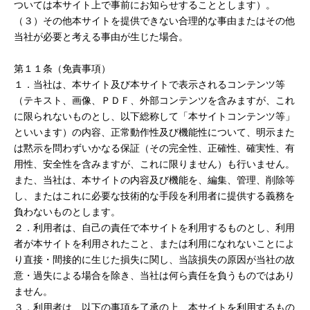
ついては本サイト上で事前にお知らせすることとします）。
（３）その他本サイトを提供できない合理的な事由またはその他
当社が必要と考える事由が生じた場合。
第１１条（免責事項）
１．当社は、本サイト及び本サイトで表示されるコンテンツ等
（テキスト、画像、ＰＤＦ、外部コンテンツを含みますが、これ
に限られないものとし、以下総称して「本サイトコンテンツ等」
といいます）の内容、正常動作性及び機能性について、明示また
は黙示を問わずいかなる保証（その完全性、正確性、確実性、有
用性、安全性を含みますが、これに限りません）も行いません。
また、当社は、本サイトの内容及び機能を、編集、管理、削除等
し、またはこれに必要な技術的な手段を利用者に提供する義務を
負わないものとします。
２．利用者は、自己の責任で本サイトを利用するものとし、利用
者が本サイトを利用されたこと、または利用になれないことによ
り直接・間接的に生じた損失に関し、当該損失の原因が当社の故
意・過失による場合を除き、当社は何ら責任を負うものではあり
ません。
３．利用者は、以下の事項を了承の上、本サイトを利用するもの