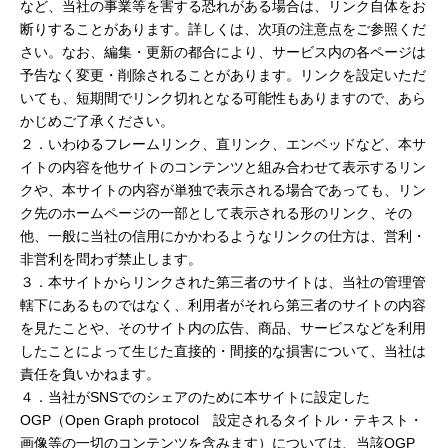
など、当社の事業等を害する恐れがある場合は、リンク自体をお
断りすることがあります。詳しくは、次項の注意点をご参照くだ
さい。なお、編集・更新の都合により、サービス内の各ページは
予告なく変更・削除されることがあります。リンクを設定いただ
いても、短期間でリンク切れとなる可能性もありますので、あら
かじめご了承ください。
２．いわゆるフレームリンク、直リンク、エンベッドなど、本サ
イトの内容を他サイトのコンテンツと組み合わせて表示するリン
クや、本サイトの内容が単独で表示される場合であっても、リン
ク先のホームページの一部として表示される形のリンク、その
他、一般に当社の信用にかかわるようなリンクの仕方は、営利・
非営利を問わず禁止します。
３．本サイトからリンクされた第三者のサイトは、当社の管理管
轄下にあるものではなく、利用者がそれら第三者のサイトの内容
を見たことや、そのサイト内の広告、商品、サービスなどを利用
したことによって生じた直接的・間接的な損害について、当社は
責任を負いかねます。
４．当社がSNSでのシェアのために本サイトに設定した
OGP（Open Graph protocol 設定されるタイトル・テキスト・
画像等の一切のコンテンツを含みます）については、当該OGP