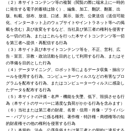
（２）本サイトコンテンツ等の複製（閲覧の際に端末上に一時的
に発生する電子的蓄積は除く）、編集、加工、翻訳、翻案、出
版、転載、頒布、放送、口述、展示、販売、公衆送信（送信可能
化、インターネット上のウェブサイトやイントラネット等への掲
載を含む）及び改変をするなど、当社及び第三者の権利を侵害す
る一切の行為、またはこれらを行った本サイトコンテンツ等一切
を第三者へ提供・再配信する行為
（３）本サイト及び本サイトコンテンツ等を、不正、営利、広
告・宣言、宗教・政治活動を目的として利用する行為、またはそ
の準備を目的とした行為
（４）データマイニング、ロボット等によるデータ収集・抽出ツ
ールを使用する行為、コンピューターウィルスなどの有害なプロ
グラムを配布する行為、またはコンピューターウィルスに感染し
たデータを配布する行為
（５）本サイトの評価・名声・機能を失墜、低下、毀損させる行
為（本サイトのサーバーに過度な負荷がかかる行為を含みます）
（６）当社または第三者の財産、名誉・信用・肖像・プライバシ
ー・パブリシティーに係る権利、著作権・特許権・商標権等の知
的財産権その他の権利を侵害する行為
（７）本規約、法令、公序良俗または第三者との契約に違反する