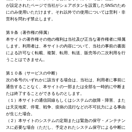
が設定されたページで当社がシェアボタンを設置したSNSのため
にのみ使用いただけます。それ以外での使用については営利・非
営利を問わず禁止します。
第９条（著作権の帰属）
本サイトの著作権その他の権利は当社及び正当な著作権者に帰属
します。利用者は、本サイトの内容について、当社の事前の書面
による許可なく転載、複製、転用、転送、販売等の二次利用を行
うことはできません。
第１０条（サービスの中断）
次の各号のいずれかに該当する場合は、当社は、利用者に事前に
通告することなく、本サイトの一部または全部を一時的に中断ま
たは終了することができるものとします。
（１）本サイトの通信回線もしくはシステムの故障・障害、また
は天災地変、停電、戦争、疫病の流行などの不可抗力による事由
が生じた場合。
（２）本サイトのシステムの定期または緊急の保守・メンテナン
スに必要な場合（ただし、予定されたシステム保守による中断に