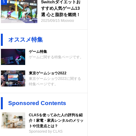
Switchダイエットお
5
すすめ人気ゲーム13
選 心と脂肪を燃焼！
2025/09/15 Moovoo
オススメ特集
ゲーム特集
ゲームに関する特集ページです。
東京ゲームショウ2022
東京ゲームショウ2022に関する
特集ページです。
Sponsored Contents
CLASを使ってみた人の評判を紹
介！家電・家具レンタルのメリッ
トや注意点とは？
Sponsored by CLAS