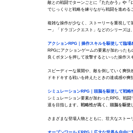
敵との戦闘でターンごとに
「たたかう」や「
でじっくりと戦略を練りながら戦闘を進める
複雑な操作が少なく、ストーリーを重視して
ー」「ドラゴンクエスト」などのシリーズは、
アクションRPG｜操作スキルを駆使して臨場
RPGにアクションゲームの要素が加わった
良くボタンを押して攻撃するといった操作ス
スピーディーな展開や、敵を倒していく爽快
ドキドキする戦いを終えたときの達成感や爽
シミュレーションRPG｜頭脳を駆使して戦略
シミュレーション要素が加わったRPG。戦
退を目指します。
戦略性が高く、頭脳を駆使
さまざまな登場人物とともに、壮大なストー
オープンワールドRPG｜広大な世界を自由に