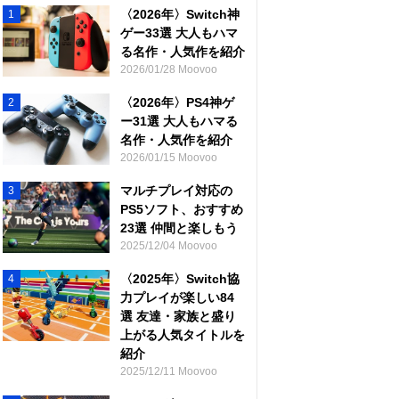
〈2026年〉Switch神
1
ゲー33選 大人もハマ
る名作・人気作を紹介
2026/01/28 Moovoo
〈2026年〉PS4神ゲ
2
ー31選 大人もハマる
名作・人気作を紹介
2026/01/15 Moovoo
マルチプレイ対応の
3
PS5ソフト、おすすめ
23選 仲間と楽しもう
2025/12/04 Moovoo
〈2025年〉Switch協
4
力プレイが楽しい84
選 友達・家族と盛り
上がる人気タイトルを
紹介
2025/12/11 Moovoo