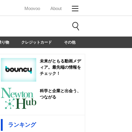
Moovoo
About
乗り物
クレジットカード
その他
未来がともる動画メデ
ィア。最先端の情報を
チェック！
科学と企業と出会う、
つながる
ランキング