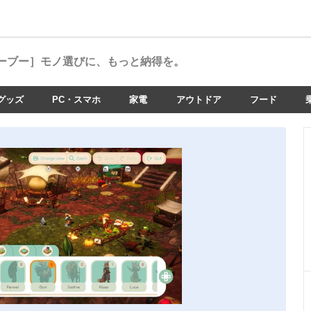
ーブー］
モノ選びに、もっと納得を。
グッズ
PC・スマホ
家電
アウトドア
フード