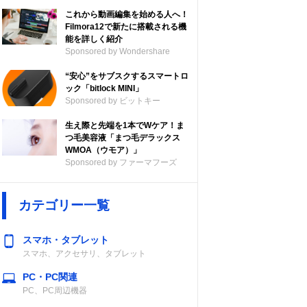
これから動画編集を始める人へ！
Filmora12で新たに搭載される機
能を詳しく紹介
Sponsored by Wondershare
“安心”をサブスクするスマートロ
ック「bitlock MINI」
Sponsored by ビットキー
生え際と先端を1本でWケア！ま
つ毛美容液「まつ毛デラックス
WMOA（ウモア）」
Sponsored by ファーマフーズ
カテゴリー一覧
スマホ・タブレット
スマホ、アクセサリ、タブレット
PC・PC関連
PC、PC周辺機器