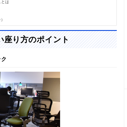
ュとは
台）
い座り方のポイント
ック