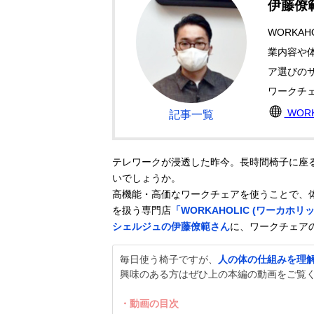
伊藤僚
WORKA
業内容や
ア選びのサ
ワークチ
WORK
記事一覧
テレワークが浸透した昨今。長時間椅子に座
いでしょうか。
高機能・高価なワークチェアを使うことで、
を扱う専門店
「WORKAHOLIC (ワーカホリ
シェルジュの伊藤僚範さん
に、ワークチェア
毎日使う椅子ですが、
人の体の仕組みを理
興味のある方はぜひ上の本編の動画をご覧
・動画の目次