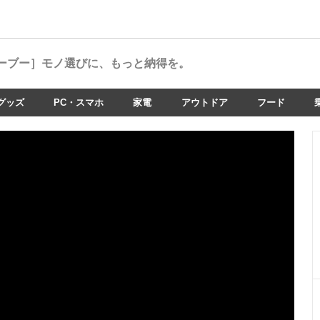
ーブー］
モノ選びに、もっと納得を。
グッズ
PC・スマホ
家電
アウトドア
フード