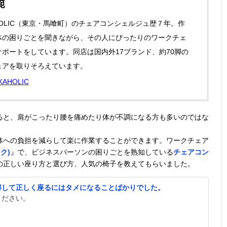
範
HOLIC（東京・馬喰町）のチェアコンシェルジュ歴７年。作
体の困りごとを聞きながら、その人にぴったりのワークチェ
ポートをしています。同店は国内外17ブランド、約70脚の
ェアを取りそろえています。
AHOLIC
ると、肩がこったり腰を痛めたり体が不調になる方も多いのではな
体への負担を減らして楽に作業することができます。ワークチェア
ック)」
で、ビジネスパーソンの困りごとを熟知している
チェアコン
の正しい座り方と選び方、人気の椅子を教えてもらいました。
解して正しく座るにはタメになることばかりでした。
ください。