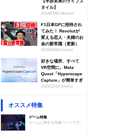
【半歩未来のライフス
タイル】
2024/03/02 Moovoo
F1日本GPに招待され
てみた！ Revolutが
変える恋人・夫婦のお
金の新常識（更新）
2026/04/28 bouncy
好きな場所、すべて
VR空間に。Meta
Quest「Hyperscape
Capture」が簡単すぎ
2025/12/19 bouncy
オススメ特集
ゲーム特集
ゲームに関する特集ページです。