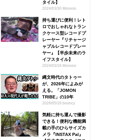
タイル】
2024/03/30 Moovoo
持ち運びに便利！レト
ロでおしゃれなトラン
クケース型レコードプ
レーヤー『リチャージ
ャブルレコードプレー
ヤー』【半歩未来のラ
イフスタイル】
2024/03/16 Moovoo
縄文時代のタトゥー
が、2026年によみが
える。「JOMON
TRIBE」の10年
2026/05/16 bouncy
気軽に持ち運んで撮影
できる！便利な機能満
載の手のひらサイズカ
メラ『INSTAX Pal』