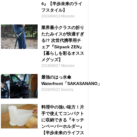
4』【半歩未来のライ
フスタイル】
2024/04/13 Moovoo
業界最小クラスの折り
たたみイスが快適すぎ
る!? 次世代携帯用チ
ェア『Sitpack ZEN』
【暮らしを彩るオスス
メグッズ】
2019/08/27 Moovoo
最強のはっ水傘
Waterfront「SAKASANANO」
2026/05/22 bouncy
料理中の強い味方！片
手で使えてコンパクト
に収納できる『キッチ
ンペーパーホルダー』
【半歩未来のライフス