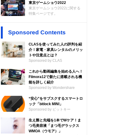
東京ゲームショウ2022
東京ゲームショウ2022に関する
特集ページです。
Sponsored Contents
CLASを使ってみた人の評判を紹
介！家電・家具レンタルのメリッ
トや注意点とは？
Sponsored by CLAS
これから動画編集を始める人へ！
Filmora12で新たに搭載される機
能を詳しく紹介
Sponsored by Wondershare
“安心”をサブスクするスマートロ
ック「bitlock MINI」
Sponsored by ビットキー
生え際と先端を1本でWケア！ま
つ毛美容液「まつ毛デラックス
WMOA（ウモア）」