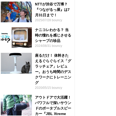
NTTが渋谷で万博？
『つながるっ展』は7
月31日まで！
2025/07/28 bouncy
ナニコレわかる？ 当
時の憧れを感じさせる
シャープの珍品
2024/08/31 bouncy
座るだけ！ 体幹きた
えるぐらぐらイス「グ
ラッチェア」レビュ
ー。おうち時間のデス
クワークにトレーニン
グ
2020/05/15 bouncy
アウトドアで大活躍！
パワフルで深いサウン
ドのポータブルスピー
カー『JBL Xtreme