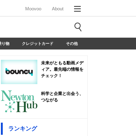
Moovoo
About
乗り物
クレジットカード
その他
未来がともる動画メデ
ィア。最先端の情報を
チェック！
科学と企業と出会う、
つながる
ランキング