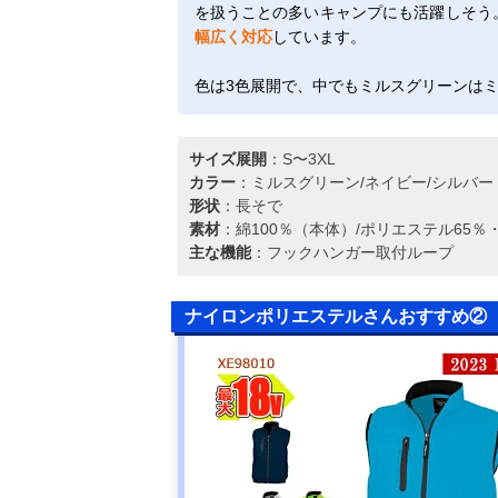
を扱うことの多いキャンプにも活躍しそう。
幅広く対応
しています。
色は3色展開で、中でもミルスグリーンは
サイズ展開
：S〜3XL
カラー
：ミルスグリーン/ネイビー/シルバー
形状
：長そで
素材
：綿100％（本体）/ポリエステル65％
主な機能
：フックハンガー取付ループ
ナイロンポリエステルさんおすすめ②