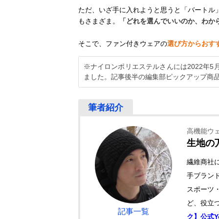
ただ、いざ手に入れようと思うと「バートル
もさまざま。
「どれを選んでいいのか、わか
そこで、ファン付きウェアの
選び方からおす
※ナイロンポリエステルさんには2022年
ました。記事後半の編集部ピックアップ商
高機能ウ
生地の
繊維商社
手ブランド
スポーツ
ど、役立つ
記事一覧
ク】公式Y