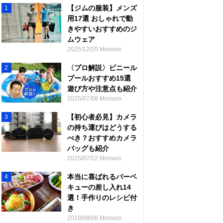
【ジムの服装】メンズ
1
用17選 おしゃれで動
きやすいおすすめのジ
ムウェア
2025/12/20 Moovoo
〈プロ解説〉ビニール
2
プールおすすめ15選
遊び方や注意点も紹介
2025/07/08 Moovoo
【初心者必見】カメラ
3
の持ち運びはどうする
べき？おすすめカメラ
バッグも紹介
2025/07/12 Moovoo
本当に喜ばれるバーベ
4
キューの差し入れ14
選！手作りのレシピ付
き
2019/08/06 Moovoo