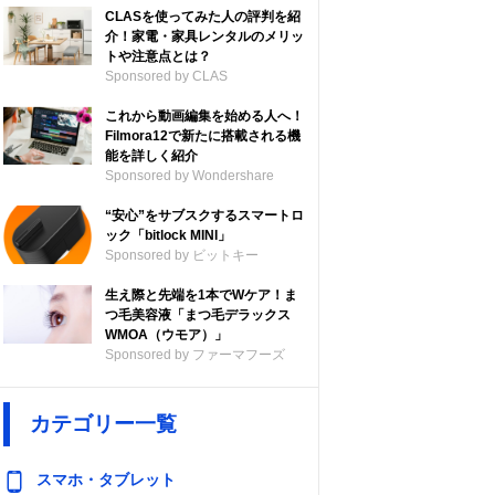
CLASを使ってみた人の評判を紹
介！家電・家具レンタルのメリッ
トや注意点とは？
Sponsored by CLAS
これから動画編集を始める人へ！
Filmora12で新たに搭載される機
能を詳しく紹介
Sponsored by Wondershare
“安心”をサブスクするスマートロ
ック「bitlock MINI」
Sponsored by ビットキー
生え際と先端を1本でWケア！ま
つ毛美容液「まつ毛デラックス
WMOA（ウモア）」
Sponsored by ファーマフーズ
カテゴリー一覧
スマホ・タブレット