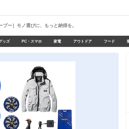
ーブー］
モノ選びに、もっと納得を。
グッズ
PC・スマホ
家電
アウトドア
フード