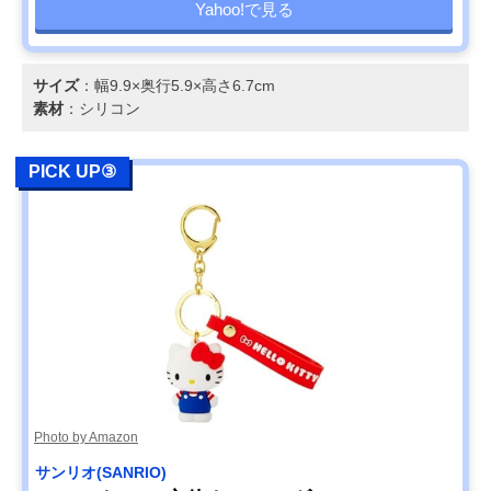
Yahoo!で見る
サイズ
：幅9.9×奥行5.9×高さ6.7cm
素材
：シリコン
PICK UP③
Photo by Amazon
サンリオ(SANRIO)