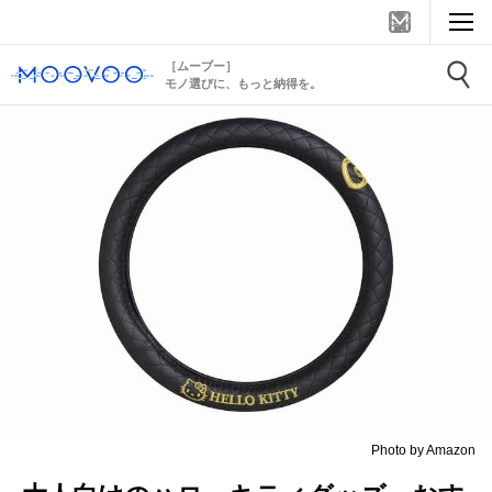
［ムーブー］
モノ選びに、もっと納得を。
Photo by Amazon