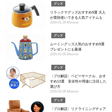
グッズ
リラックマグッズおすすめ9選 大人
が普段使いできる人気アイテムも
2026-01-29 Moovoo
グッズ
ムーミングッズ人気のおすすめ9選
プレゼントにも最適
2026-01-05 Moovoo
グッズ
〈プロ解説〉ベビーサークル、おす
すめ13選 安全性や用途に注目した
選び方
2026-03-28 Moovoo
グッズ
〈プロ解説〉リクライニングチェア