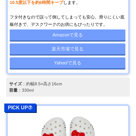
10.5度以下を約6時間キープ
します。
フタ付きなので誤って倒してしまっても安心。滑りにくい底
板付きで、デスクワークのお供にもぴったりです。
Amazonで見る
楽天市場で見る
Yahoo!で見る
サイズ
：約幅8.5×高さ16cm
容量
：330ml
PICK UP⑦