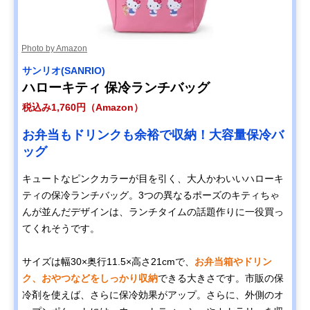
Photo by Amazon
サンリオ(SANRIO)
ハローキティ 保冷ランチバッグ
税込み1,760円（Amazon）
お弁当もドリンクも余裕で収納！大容量保冷バ
ッグ
キュートなピンクカラーが目を引く、大人かわいいハローキ
ティの保冷ランチバッグ。3つの異なるポーズのキティちゃ
んが並んだデザインは、ランチタイムの話題作りに一役買っ
てくれそうです。
サイズは幅30×奥行11.5×高さ21cmで、
お弁当箱やドリン
ク、おやつなどをしっかり収納
できる大きさです。市販の保
冷剤を使えば、さらに保冷効果がアップ。さらに、外側のオ