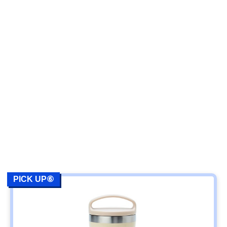
PICK UP⑥