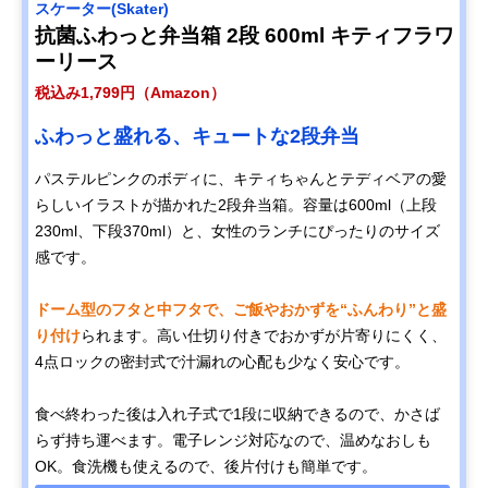
スケーター(Skater)
抗菌ふわっと弁当箱 2段 600ml キティフラワ
ーリース
税込み1,799円（Amazon）
ふわっと盛れる、キュートな2段弁当
パステルピンクのボディに、キティちゃんとテディベアの愛
らしいイラストが描かれた2段弁当箱。容量は600ml（上段
230ml、下段370ml）と、女性のランチにぴったりのサイズ
感です。
ドーム型のフタと中フタで、ご飯やおかずを“ふんわり”と盛
り付け
られます。高い仕切り付きでおかずが片寄りにくく、
4点ロックの密封式で汁漏れの心配も少なく安心です。
食べ終わった後は入れ子式で1段に収納できるので、かさば
らず持ち運べます。電子レンジ対応なので、温めなおしも
OK。食洗機も使えるので、後片付けも簡単です。