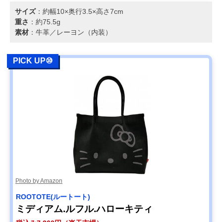
サイズ
：約幅10×奥行3.5×高さ7cm
重さ
：約75.5g
素材
：牛革／レーヨン（内装）
PICK UP⑩
Photo by Amazon
ROOTOTE(ルートート)
ミディアム.ルフル.ハローキティ