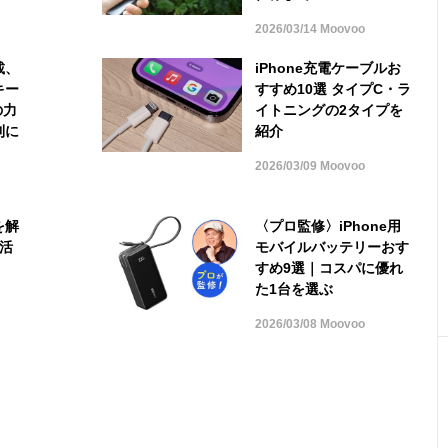
2026/03/14 Moovoo
載、
iPhone充電ケーブルお
キー
すすめ10選 タイプC・ラ
の力
イトニングの2タイプを
利に
紹介
2026/03/09 Moovoo
を解
〈プロ監修〉iPhone用
に活
モバイルバッテリーおす
すめ9選｜コスパに優れ
た1台を選ぶ
2026/03/08 Moovoo