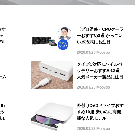
おす
〈プロ監修〉CPUクーラ
ッ
ーおすすめ8選 かっこい
デル
い水冷式にも注目
2026/03/25 Moovoo
ケー
タイプC対応モバイルバ
ッテリーおすすめ12選
ーム
人気メーカー製品に注目
2026/03/23 Moovoo
th
外付けDVDドライブおす
なタ
すめ10選 安いのに高機
気モ
能な人気モデル
2026/03/23 Moovoo