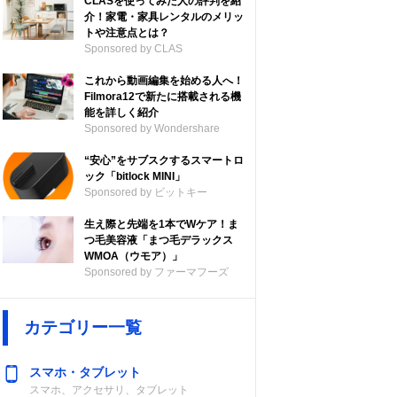
CLASを使ってみた人の評判を紹
介！家電・家具レンタルのメリッ
トや注意点とは？
Sponsored by CLAS
これから動画編集を始める人へ！
Filmora12で新たに搭載される機
能を詳しく紹介
Sponsored by Wondershare
“安心”をサブスクするスマートロ
ック「bitlock MINI」
Sponsored by ビットキー
生え際と先端を1本でWケア！ま
つ毛美容液「まつ毛デラックス
WMOA（ウモア）」
Sponsored by ファーマフーズ
カテゴリー一覧
スマホ・タブレット
スマホ、アクセサリ、タブレット