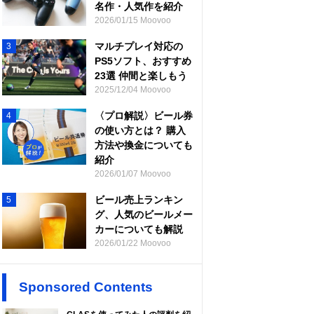
名作・人気作を紹介
2026/01/15 Moovoo
マルチプレイ対応の
3
PS5ソフト、おすすめ
23選 仲間と楽しもう
2025/12/04 Moovoo
〈プロ解説〉ビール券
4
の使い方とは？ 購入
方法や換金についても
紹介
2026/01/07 Moovoo
ビール売上ランキン
5
グ、人気のビールメー
カーについても解説
2026/01/22 Moovoo
Sponsored Contents