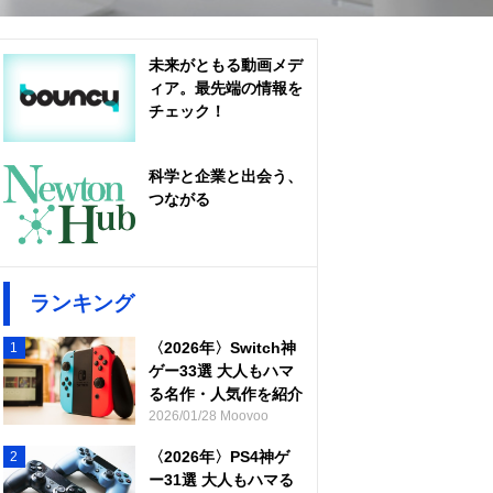
未来がともる動画メデ
ィア。最先端の情報を
チェック！
科学と企業と出会う、
つながる
ランキング
〈2026年〉Switch神
1
ゲー33選 大人もハマ
る名作・人気作を紹介
2026/01/28 Moovoo
〈2026年〉PS4神ゲ
2
ー31選 大人もハマる