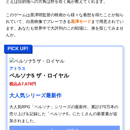
とえば目的地への方角は野を吹く風が教えてくれます。
このゲームは黒澤明監督の映画から様々な着想を得たことが知ら
れていて、白黒映像でプレーできる
黒澤モード
まで用意されてい
ます。あなたも世界中で大評判のこの戦場に、身を投じてみませ
んか。
PICK UP!
アトラス
ペルソナ5 ザ・ロイヤル
税込み7,678円
大人気シリーズ最新作
大人気RPG「ペルソナ」シリーズの最新作。累計270万本の
売り上げを記録した「ペルソナ5」にたくさんの新要素が追
加されました。