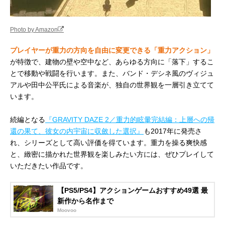
Photo by Amazon
プレイヤーが重力の方向を自由に変更できる「重力アクション」
が特徴で、建物の壁や空中など、あらゆる方向に「落下」するこ
とで移動や戦闘を行います。また、バンド・デシネ風のヴィジュ
アルや田中公平氏による音楽が、独自の世界観を一層引き立てて
います。
続編となる
『GRAVITY DAZE 2／重力的眩暈完結編：上層への帰
還の果て、彼女の内宇宙に収斂した選択』
も2017年に発売さ
れ、シリーズとして高い評価を得ています。重力を操る爽快感
と、緻密に描かれた世界観を楽しみたい方には、ぜひプレイして
いただきたい作品です。
【PS5/PS4】アクションゲームおすすめ49選 最
新作から名作まで
Moovoo