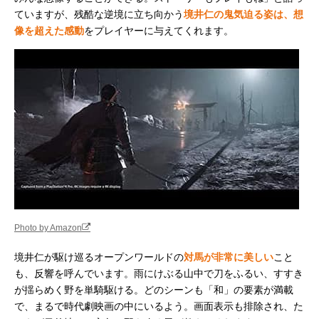
ていますが、残酷な逆境に立ち向かう
境井仁の鬼気迫る姿は、想
像を超えた感動
をプレイヤーに与えてくれます。
Photo by Amazon
境井仁が駆け巡るオープンワールドの
対馬が非常に美しい
こと
も、反響を呼んでいます。雨にけぶる山中で刀をふるい、すすき
が揺らめく野を単騎駆ける。どのシーンも「和」の要素が満載
で、まるで時代劇映画の中にいるよう。画面表示も排除され、た