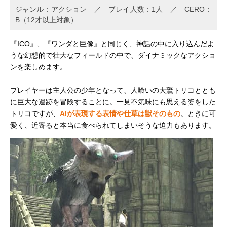
ジャンル：アクション ／ プレイ人数：1人 ／ CERO：
B（12才以上対象）
『ICO』、『ワンダと巨像』と同じく、神話の中に入り込んだよ
うな幻想的で壮大なフィールドの中で、ダイナミックなアクショ
ンを楽しめます。
プレイヤーは主人公の少年となって、人喰いの大鷲トリコととも
に巨大な遺跡を冒険することに。一見不気味にも思える姿をした
トリコですが、
AIが表現する表情や仕草は獣そのもの
。ときに可
愛く、近寄ると本当に食べられてしまいそうな迫力もあります。