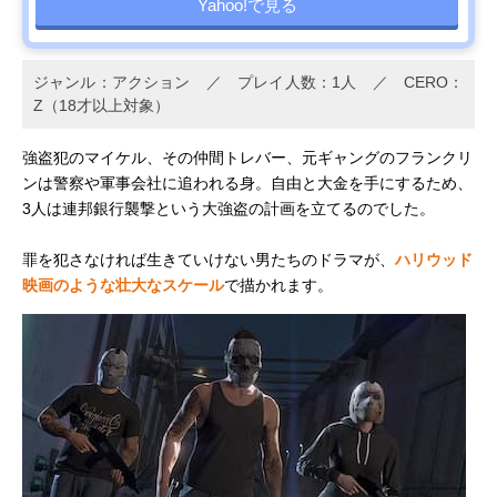
Yahoo!で見る
ジャンル：アクション ／ プレイ人数：1人 ／ CERO：
Z（18才以上対象）
強盗犯のマイケル、その仲間トレバー、元ギャングのフランクリ
ンは警察や軍事会社に追われる身。自由と大金を手にするため、
3人は連邦銀行襲撃という大強盗の計画を立てるのでした。
罪を犯さなければ生きていけない男たちのドラマが、
ハリウッド
映画のような壮大なスケール
で描かれます。