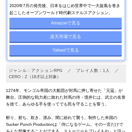
2020年7月の発売後、日本をはじめ世界中で一大旋風を巻き
起こしたオープンワールド時代劇ステルスアクション。
Amazonで見る
楽天市場で見る
Yahoo!で見る
ジャンル：アクションRPG ／ プレイ人数：1人 ／
CERO：Z（18才以上対象）
1274年、モンゴル帝国の大船団が対馬に押し寄せた「元寇」が
舞台。圧倒的な戦力差に敗れた対馬の侍・境井仁は、武士の名誉
を捨て、あらゆる手を使ってでも民を守ることを誓う。
斬り、射ち、欺き、潜み、闇に紛れて襲う。制作した米国の
Sucker Punch Productionは「侍になるゲーム。その一言だけで
みんな想像することができる。ストーリーもプレイもね」と語っ