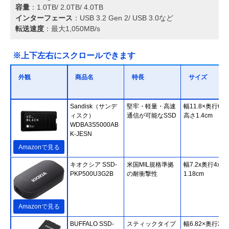
容量
：1.0TB/ 2.0TB/ 4.0TB
インターフェース
：USB 3.2 Gen 2/ USB 3.0など
転送速度
：最大1,050MB/s
※上下左右にスクロールできます
外観
商品名
特長
サイズ
Sandisk（サンデ
堅牢・軽量・高速
幅11.8×奥行6.2
ィスク）
通信が可能なSSD
高さ1.4cm
WDBA3S5000AB
K-JESN
Amazonで見る
キオクシア SSD-
米国MIL規格準拠
幅7.2x奥行4x高
PKP500U3G2B
の耐衝撃性
1.18cm
Amazonで見る
BUFFALO SSD-
スティックタイプ
幅6.82×奥行2.3