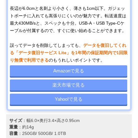
長辺が6.0cmと名刺より小さく、薄さも1cm以下。ガジェッ
トポーチに入れても嵩張りにくいのが魅力です。転送速度は
最大430MB/sと、スペックも十分。USB-A・USB Type-Cケ
ーブルが付属するので、すぐに使い始めることができます。
誤ってデータを削除してしまっても、
データを復旧してくれ
る「データ復旧サービス Lite」を1年間の保証期間内で1回限
り無償で利用できる
のもうれしいポイントです。
Amazonで見る
楽天市場で見る
Yahoo!で見る
サイズ
：幅6.0×奥行3.4×高さ0.95cm
重量
：約14g
容量
：250GB/ 500GB/ 1.0TB