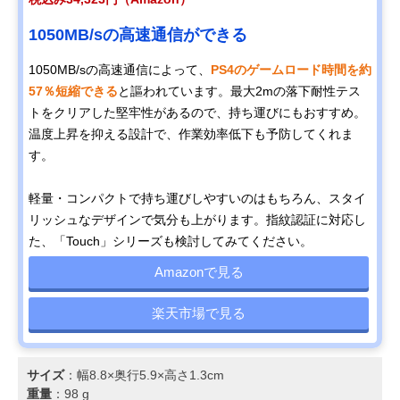
1050MB/sの高速通信ができる
1050MB/sの高速通信によって、
PS4のゲームロード時間を約
57％短縮できる
と謳われています。最大2mの落下耐性テス
トをクリアした堅牢性があるので、持ち運びにもおすすめ。
温度上昇を抑える設計で、作業効率低下も予防してくれま
す。
軽量・コンパクトで持ち運びしやすいのはもちろん、スタイ
リッシュなデザインで気分も上がります。指紋認証に対応し
た、「Touch」シリーズも検討してみてください。
Amazonで見る
楽天市場で見る
サイズ
：幅8.8×奥行5.9×高さ1.3cm
重量
：‎98 g