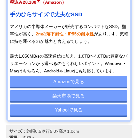
税込み28,188円（Amazon）
手のひらサイズで丈夫なSSD
アメリカの半導体メーカーが販売するコンパクトなSSD。堅
牢性が高く、
2mの落下耐性・IP55の耐水性
があります。気軽
に持ち運べるのが魅力と言えるでしょう。
最大1,050MB/sの高速通信に加え、1.0TB〜4.0TBの豊富なバ
リエーションから選べるのもうれしいポイント。Windows・
Macはもちろん、AndroidやLinuxにも対応しています。
Amazonで見る
楽天市場で見る
Yahoo!で見る
サイズ
：約幅6.5奥行5.0×高さ1.0cm
重量
：約38g