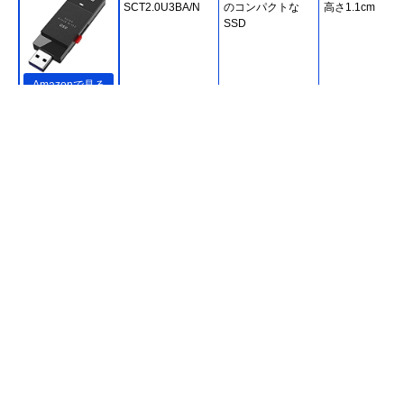
SCT2.0U3BA/N
のコンパクトな
高さ1.1cm
SSD
Amazonで見る
I-O DATA SSMG-
MagSafe対応で
約幅7×奥行6.2
UWC2
iPhoneの動画も
さ0.82cm
楽々保存
楽天市場で見る
エレコム ESD-
軽量・コンパクト
約幅5.77×奥行
EPK1000GRD
なのに高速通信が
2.0×高さ
可能
1.05cm（コネ
ー収納時）
Amazonで見る
エレコム ESD-
サイズは名刺以
幅6.0×奥行3.4×
Amazonで見る
EFA0250GSVR
下。持ち運び用に
さ0.95cm
ぴったり