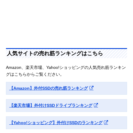
Sandisk（サンデ
高い堅牢性・
約幅10.05×奥行
楽天市場で見る
ィスク） エクスト
1050MB/sの高速
5.24cm×0.9cm
リーム ポータブル
通信対応
SSD SDSSDE61-
1T00-J25
crucial X9 Pro
手のひらサイズで
約幅6.5奥行5.0×
Amazonで見る
1TB Portable SSD
丈夫なSSD
高さ1.0cm
サムスン T7 MU-
1050MB/sの高速
幅8.8×奥行5.9×
Amazonで見る
人気サイトの売れ筋ランキングはこちら
PC1T0T/EC
通信ができる
さ1.3cm
Amazon、楽天市場、Yahoo!ショッピングの人気売れ筋ランキン
グはこちらからご覧ください。
【Amazon】外付SSDの売れ筋ランキング
【楽天市場】外付けSSDドライブランキング
【Yahoo!ショッピング】外付けSSDのランキング