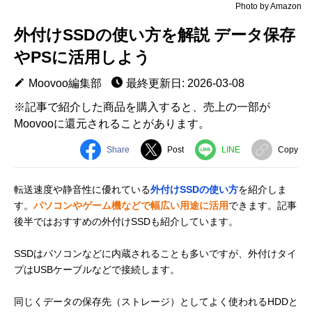
Photo by Amazon
外付けSSDの使い方を解説 データ保存
やPSに活用しよう
Moovoo編集部
最終更新日: 2026-03-08
※記事で紹介した商品を購入すると、売上の一部が
Moovooに還元されることがあります。
Share
Post
LINE
Copy
転送速度や静音性に優れている
外付けSSDの使い方
を紹介しま
す。
パソコンやゲーム機などで幅広い用途に活用
できます。記事
後半ではおすすめの外付けSSDも紹介しています。
SSDはパソコンなどに内蔵されることも多いですが、外付けタイ
プはUSBケーブルなどで接続します。
同じくデータの保存先（ストレージ）としてよく使われるHDDと