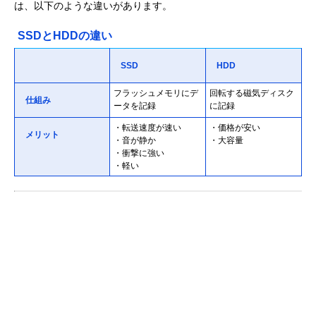
は、以下のような違いがあります。
SSDとHDDの違い
SSD
HDD
フラッシュメモリにデ
回転する磁気ディスク
仕組み
ータを記録
に記録
・転送速度が速い
・価格が安い
メリット
・音が静か
・大容量
・衝撃に強い
・軽い