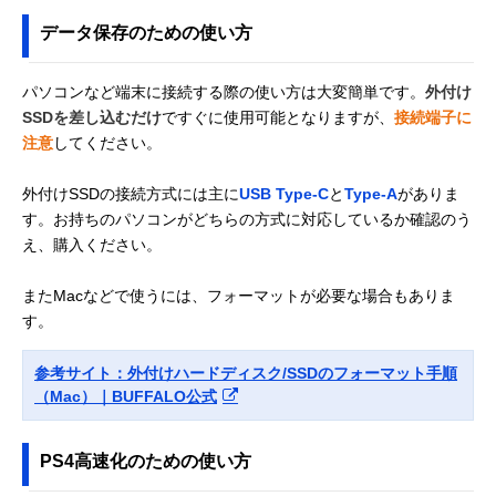
データ保存のための使い方
パソコンなど端末に接続する際の使い方は大変簡単です。
外付け
SSDを差し込むだけ
ですぐに使用可能となりますが、
接続端子に
注意
してください。
外付けSSDの接続方式には主に
USB Type-C
と
Type-A
がありま
す。お持ちのパソコンがどちらの方式に対応しているか確認のう
え、購入ください。
またMacなどで使うには、フォーマットが必要な場合もありま
す。
参考サイト：外付けハードディスク/SSDのフォーマット手順
（Mac）｜BUFFALO公式
PS4高速化のための使い方