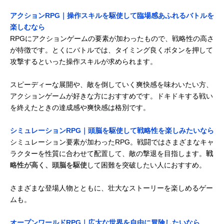
アクションRPG｜操作スキルを駆使して臨場感あふれるバトルを
楽しむなら
RPGにアクションゲームの要素が加わったもので、戦略性の高さ
が特徴です。とくにバトルでは、タイミング良くボタンを押して
攻撃するといった操作スキルが求められます。
スピーディーな展開や、敵を倒していく爽快感を味わいたい方、
アクションゲームが好きな方におすすめです。ドキドキする戦い
を終えたときの達成感や爽快感は格別です。
シミュレーションRPG｜頭脳を駆使して戦略性を楽しみたいなら
シミュレーション要素が加わったRPG。戦闘ではさまざまなキャ
ラクターを性質に合わせて配置して、敵の撃退を目指します。
戦
略性が高く、頭脳を駆使
して困難を突破したい人におすすめ。
さまざまな登場人物とともに、壮大なストーリーを楽しめるゲー
ムも。
オープンワールドRPG｜広大な世界を自由に冒険したいなら