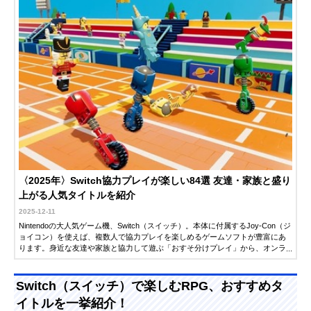
〈2025年〉Switch協力プレイが楽しい84選 友達・家族と盛り
上がる人気タイトルを紹介
2025-12-11
Nintendoの大人気ゲーム機、Switch（スイッチ）。本体に付属するJoy-Con（ジ
ョイコン）を使えば、複数人で協力プレイを楽しめるゲームソフトが豊富にあ
ります。身近な友達や家族と協力して遊ぶ「おすそ分けプレイ」から、オンラ
インプレイで世界とつながる共闘まで、Switchの協力プレイの楽しみ方は多彩
です。この記事では、スイッチ向けタイトルの中で、協力プレイが楽しいおす
すめソフトを紹介します。ぜひ参考にしてください。
Switch（スイッチ）で楽しむRPG、おすすめタ
イトルを一挙紹介！