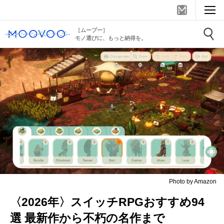
［ムーブー］
モノ選びに、もっと納得を。
Photo by Amazon
〈2026年〉スイッチRPGおすすめ94
選 最新作から不朽の名作まで