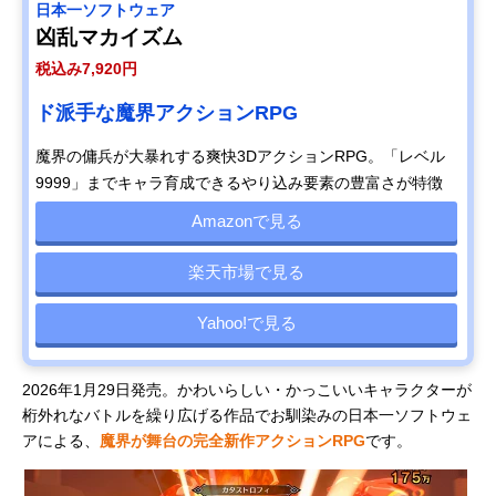
日本一ソフトウェア
凶乱マカイズム
税込み7,920円
ド派手な魔界アクションRPG
魔界の傭兵が大暴れする爽快3DアクションRPG。「レベル
9999」までキャラ育成できるやり込み要素の豊富さが特徴
Amazonで見る
楽天市場で見る
Yahoo!で見る
2026年1月29日発売。かわいらしい・かっこいいキャラクターが
桁外れなバトルを繰り広げる作品でお馴染みの日本一ソフトウェ
アによる、
魔界が舞台の完全新作アクションRPG
です。