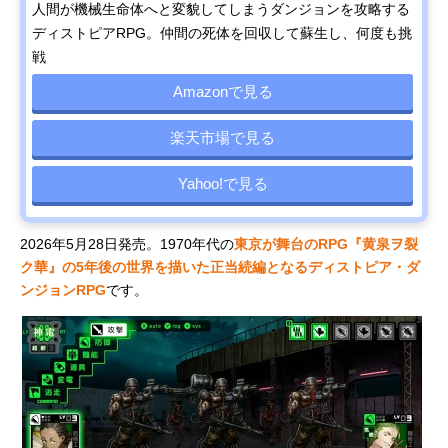
人間が機械生命体へと変貌してしまうダンジョンを攻略する
ディストピアRPG。仲間の死体を回収して蘇生し、何度も挑
戦
Amazonで見る
楽天市場で見る
Yahoo!で見る
2026年5月28日発売。1970年代の
東京が舞台のRPG『黄泉ヲ裂
ク華』の5年後の世界を描いた正当続編となるディストピア・ダ
ンジョンRPG
です。