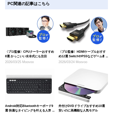
PC関連の記事はこちら
〈プロ監修〉CPUクーラーおすすめ
〈プロ監修〉HDMIケーブルおすす
8選 かっこいい水冷式にも注目
め12選 SwitchやPS5などゲーム機
のテレビ接続にも
2026/03/25 Moovoo
2026/03/24 Moovoo
Android対応Bluetoothキーボード9
外付けDVDドライブおすすめ10選
選 快適なタイピングを叶える人気モ
安いのに高機能な人気モデル