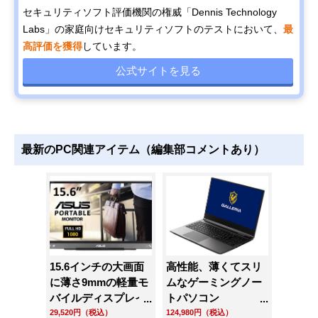
セキュリティソフト評価機関の権威「Dennis Technology
Labs」の家庭向けセキュリティソフトのテストにおいて、
最
高評価を獲得
しています。
公式サイトを見る
最新のPC関連アイテム（編集部コメントあり）
ワイヤレ
15.6インチの大画面
高性能、薄くてスリ
ボタン
に薄さ9mmの軽量モ
ムなゲーミングノー
スタン
MAX」ノ
バイルディスプレイ
トパソコン
クE3W
リング
ZenScreen
「GALLERIA
29,520円（税込）
124,980円（税込）
48,100