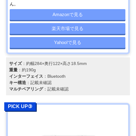
ん。
Amazonで見る
楽天市場で見る
Yahoo!で見る
サイズ
：約幅284×奥行122×高さ18.5mm
重量
：約190g
インターフェイス
：Bluetooth
キー構造
：記載未確認
マルチペアリング
：記載未確認
PICK UP③