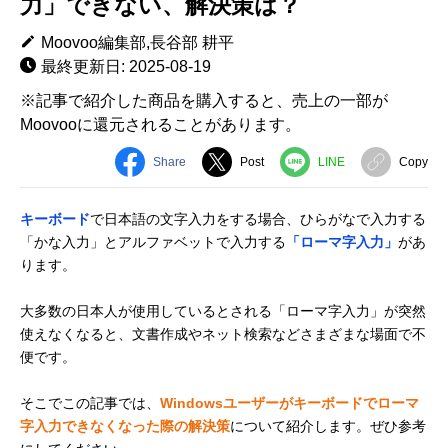
力」できない、解決策は？
Moovoo編集部,長谷部 耕平
最終更新日: 2025-08-19
※記事で紹介した商品を購入すると、売上の一部が
Moovooに還元されることがあります。
Share
Post
LINE
Copy
キーボード
で日本語の文字入力をする場合、ひらがなで入力する
「かな入力」とアルファベットで入力する
「ローマ字入力」
があ
ります。
大多数の日本人が使用しているとされる「ローマ字入力」が突然
使えなくなると、文書作成やネット検索などさまざまな場面で不
便です。
そこでこの記事では、
Windowsユーザーがキーボードでローマ
字入力できなくなった際の解決策
について紹介します。ぜひ参考