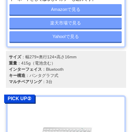
Amazonで見る
楽天市場で見る
Yahoo!で見る
サイズ
：幅279×奥行124×高さ16mm
重量
：415g（電池含む）
インターフェイス
：Bluetooth
キー構造
：パンタグラフ式
マルチペアリング
：3台
PICK UP②