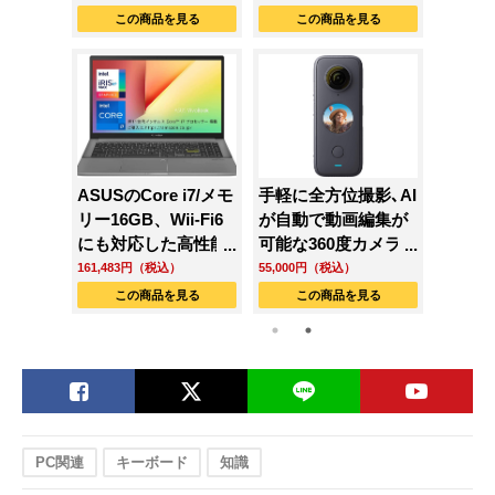
GCL2060RGF-T」
見る
この商品を見る
この商品を見る
こ
の人気モデ
ASUSのCore i7/メモ
手軽に全方位撮影､AI
ノイズ
｣のノー
リー16GB、Wii-Fi6
が自動で動画編集が
グが秀
デル
にも対応した高性能
可能な360度カメラ
ヘッド
op 3
パソコン
｢Insta360 ONE X2｣
ゾ級の
161,483円（税込）
55,000円（税込）
35,790
める
見る
この商品を見る
この商品を見る
こ
PC関連
キーボード
知識