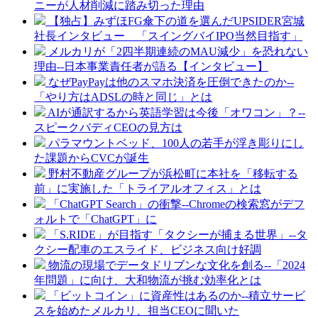
ニーが人材削減に踏み切った理由
【独占】みずほFG傘下の道を選んだUPSIDER宮城
社長インタビュー 「スイングバイIPO当然目指す」
メルカリが「2四半期連続のMAU減少」を恐れない
理由--日本事業責任者が語る【インタビュー】
なぜPayPayは他のスマホ決済を圧倒できたのか--
「やり方はADSLの時と同じ」とは
AIが通訳するから英語学習は今後「オワコン」？--
スピークバディCEOの見方は
パラマウントベッド、100人の若手が浮き彫りにし
た課題からCVCが誕生
野村不動産グループが浜松町に本社を「移転する
前」に実施した「トライアルオフィス」とは
「ChatGPT Search」の衝撃--Chromeの検索窓がデフ
ォルトで「ChatGPT」に
「S.RIDE」が目指す「タクシーが捕まる世界」--タ
クシー配車のエスライド、ビジネス向け好調
物流の現場でデータドリブンな文化を創る--「2024
年問題」に向け、大和物流が挑む効率化とは
「ビットコイン」に資産性はあるのか--積立サービ
スを始めたメルカリ、担当CEOに聞いた