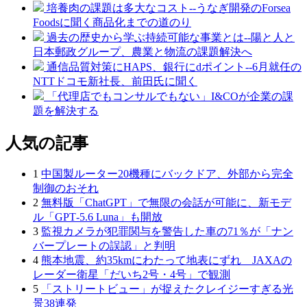
培養肉の課題は多大なコスト--うなぎ開発のForsea
Foodsに聞く商品化までの道のり
過去の歴史から学ぶ持続可能な事業とは--陽と人と
日本郵政グループ、農業と物流の課題解決へ
通信品質対策にHAPS、銀行にdポイント--6月就任の
NTTドコモ新社長、前田氏に聞く
「代理店でもコンサルでもない」I&COが企業の課
題を解決する
人気の記事
1
中国製ルーター20機種にバックドア、外部から完全
制御のおそれ
2
無料版「ChatGPT」で無限の会話が可能に、新モデ
ル「GPT‑5.6 Luna」も開放
3
監視カメラが犯罪関与を警告した車の71％が「ナン
バープレートの誤認」と判明
4
熊本地震、約35kmにわたって地表にずれ JAXAの
レーダー衛星「だいち2号・4号」で観測
5
「ストリートビュー」が捉えたクレイジーすぎる光
景38連発