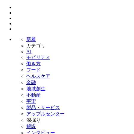
新着
カテゴリ
AI
モビリティ
働き方
フード
ヘルスケア
金融
地域創生
不動産
宇宙
製品・サービス
アップルセンター
深掘り
解説
インタビュー