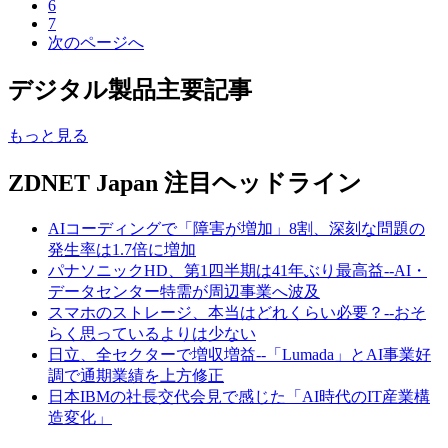
6
7
次のページへ
デジタル製品主要記事
もっと見る
ZDNET Japan 注目ヘッドライン
AIコーディングで「障害が増加」8割、深刻な問題の
発生率は1.7倍に増加
パナソニックHD、第1四半期は41年ぶり最高益--AI・
データセンター特需が周辺事業へ波及
スマホのストレージ、本当はどれくらい必要？--おそ
らく思っているよりは少ない
日立、全セクターで増収増益--「Lumada」とAI事業好
調で通期業績を上方修正
日本IBMの社長交代会見で感じた「AI時代のIT産業構
造変化」