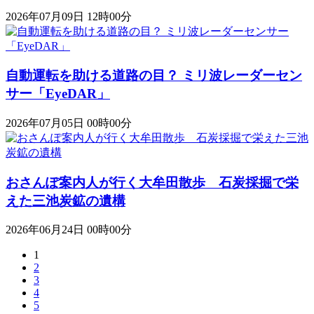
2026年07月09日 12時00分
自動運転を助ける道路の目？ ミリ波レーダーセン
サー「EyeDAR」
2026年07月05日 00時00分
おさんぽ案内人が行く大牟田散歩 石炭採掘で栄
えた三池炭鉱の遺構
2026年06月24日 00時00分
1
2
3
4
5