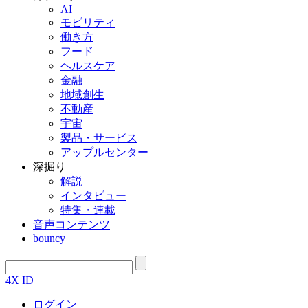
AI
モビリティ
働き方
フード
ヘルスケア
金融
地域創生
不動産
宇宙
製品・サービス
アップルセンター
深掘り
解説
インタビュー
特集・連載
音声コンテンツ
bouncy
4X ID
ログイン