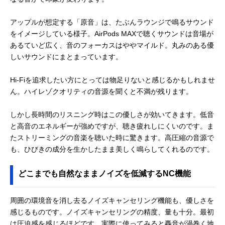
アップルが想定する「原音」は、たぶんラウンジで鳴るサウンド
をイメージしている様子。AirPods MAXで聴くサウンドは音場が
あるていど広く、音のフォーカスはややマイルド。丸みのある優
しいサウンドにまとまっています。
Hi-Fiを追求したい方にとっては物足りないと感じるかもしれませ
ん。ハイレゾクオリティの音源を聞くと不満が残ります。
しかし長時間のリスニング時はこの優しさが効いてきます。低音
と高音のエネルギーが強めですが、聴き疲れしにくいのです。ま
たストリーミングの音楽を聴いた時に驚きます。高圧縮の音源で
も、ひびきの成分を生かしたまま美しく鳴らしてくれるのです。
どこまでも自然なままノイズを低減するNC機能
周囲の環境音を消し去るノイズキャンセリング機能も、優しさを
感じるものです。ノイズキャンセリングの精度、量も十分。最初
は圧迫感を感じるほどです。実際に使ってみると轟音が渦巻く地