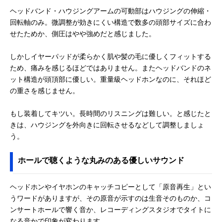
ヘッドバンド・ハウジングアームの可動部はハウジングの伸縮・
回転軸のみ。微調整が効きにくい構造で数多の頭部サイズに合わ
せたためか、側圧はやや強めだと感じました。
しかしイヤーパッドが柔らかく肌や髪の毛に優しくフィットする
ため、痛みを感じるほどではありません。またヘッドバンドのネ
ット構造が頭頂部に優しい。重量級ヘッドホンなのに、それほど
の重さを感じません。
もし装着してキツい。長時間のリスニングは難しい。と感じたと
きは、ハウジングを外向きに回転させるなどして調整しましょ
う。
ホールで聴くような丸みのある優しいサウンド
ヘッドホンやイヤホンのキャッチコピーとして「原音再生」とい
うワードがありますが、その原音が示すのは生音そのものか、コ
ンサートホールで響く音か、レコーディングスタジオでタイトに
なる音かで印象が変わります。