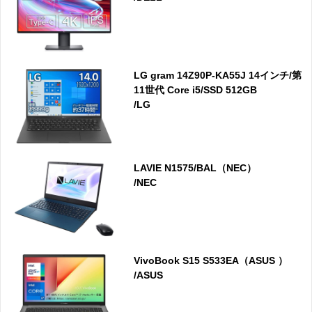
LG gram 14Z90P-KA55J 14インチ/第
11世代 Core i5/SSD 512GB
/LG
LAVIE N1575/BAL（NEC）
/NEC
VivoBook S15 S533EA（ASUS ）
/ASUS