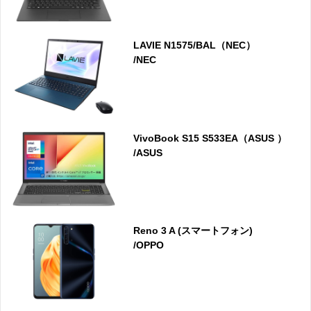
LAVIE N1575/BAL（NEC）
/NEC
VivoBook S15 S533EA（ASUS ）
/ASUS
Reno 3 A (スマートフォン)
/OPPO