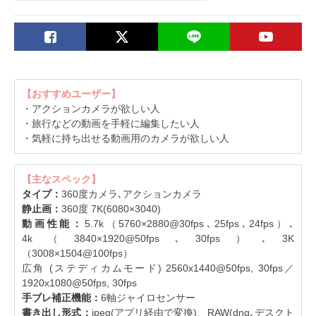
【おすすめユーザー】
・アクションカメラが欲しい人
・旅行などの動画を手軽に編集したい人
・気軽に持ち出せる動画用のカメラが欲しい人
【主なスペック】
タイプ：
360度カメラ､アクションカメラ
静止画：
360度 7K(6080×3040)
動画性能：
5.7k（5760×2880@30fps､25fps､24fps）､
4k（3840×1920@50fps､30fps）､3K
（3008×1504@100fps）
広角 (ステディカムモード) 2560x1440@50fps, 30fps／
1920x1080@50fps, 30fps
手ブレ補正機能：
6軸ジャイロセンサー
書き出し形式：
jpeg(アプリ経由で変換)、RAW(dng､デスクト