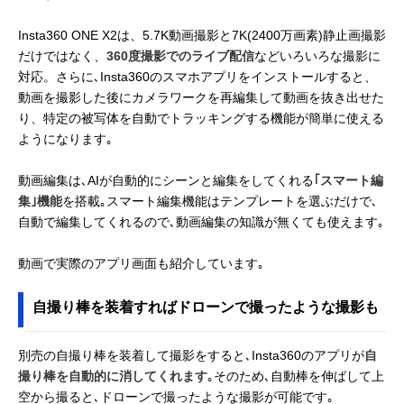
Insta360 ONE X2は、5.7K動画撮影と7K(2400万画素)静止画撮影
だけではなく、
360度撮影でのライブ配信
などいろいろな撮影に
対応。さらに､Insta360のスマホアプリをインストールすると、
動画を撮影した後にカメラワークを再編集して動画を抜き出せた
り、特定の被写体を自動でトラッキングする機能が簡単に使える
ようになります｡
動画編集は､AIが自動的にシーンと編集をしてくれる
｢スマート編
集｣機能
を搭載｡スマート編集機能はテンプレートを選ぶだけで､
自動で編集してくれるので､動画編集の知識が無くても使えます｡
動画で実際のアプリ画面も紹介しています｡
自撮り棒を装着すればドローンで撮ったような撮影も
別売の自撮り棒を装着して撮影をすると､Insta360のアプリが
自
撮り棒を自動的に消してくれます
｡そのため､自動棒を伸ばして上
空から撮ると､ドローンで撮ったような撮影が可能です｡