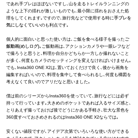
であれ手ブレはほぼないですし､山を走るトレイルランニングの
ような上下の揺れが激しいものでも､最小限に揺れをおさえた処
理をしてくれます｡ですので､旅行先などで使用する時に
手ブレを
気にしなくていい
のも利点です｡
個人的に面白いと思った使い方は､ご飯を食べる様子を撮った
ご
飯動画(めしログ)
｡ご飯動画は､アクションカメラや一眼レフなど
で撮ろうと思うと､料理か自分かどちらか一方しか撮れないこと
が多く､何度もカメラのセッティングを変えなければいけません｡
でも､Insta360 ONE X2は､置いておくだけで良く､後から画角を
編集すればいいので､料理を集中して食べられるし､何度も構図を
考えなくて良いのでアリだなと思いました｡
僕は前のシリーズからInsta360を使っていて､旅行などには必ず
持って行っています｡大きめのポケットであれば入るサイズ感と､
とりあえず撮っておけば後でどうにかある手軽さ､壮大な景色を
360度すべておさめされるのはInsta360 ONE X2ならでは｡
安くない値段ですが､アイデア次第でいろいろな使い方ができる