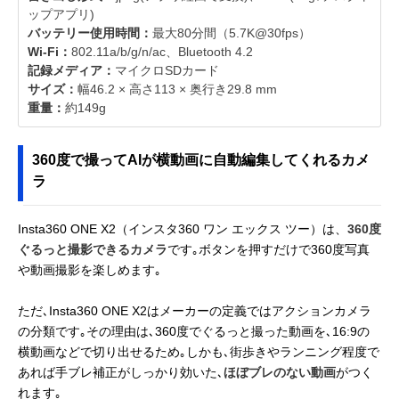
ップアプリ)
バッテリー使用時間：
最大80分間（5.7K@30fps）
Wi-Fi：
802.11a/b/g/n/ac、Bluetooth 4.2
記録メディア：
マイクロSDカード
サイズ：
幅46.2 × 高さ113 × 奥行き29.8 mm
重量：
約149g
360度で撮ってAIが横動画に自動編集してくれるカメ
ラ
Insta360 ONE X2（インスタ360 ワン エックス ツー）は、
360度
ぐるっと撮影できるカメラ
です｡ボタンを押すだけで360度写真
や動画撮影を楽しめます｡
ただ､Insta360 ONE X2はメーカーの定義ではアクションカメラ
の分類です｡その理由は､360度でぐるっと撮った動画を､16:9の
横動画などで切り出せるため｡しかも､街歩きやランニング程度で
あれば手ブレ補正がしっかり効いた､
ほぼブレのない動画
がつく
れます｡