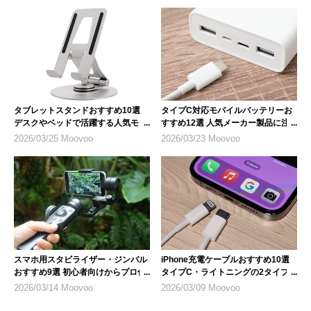
タブレットスタンドおすすめ10選
タイプC対応モバイルバッテリーお
デスクやベッドで活躍する人気モデ
すすめ12選 人気メーカー製品に注
ル
目
2026/03/25 Moovoo
2026/03/23 Moovoo
スマホ用スタビライザー・ジンバル
iPhone充電ケーブルおすすめ10選
おすすめ9選 初心者向けからプロ仕
タイプC・ライトニングの2タイプ
様まで
を紹介
2026/03/14 Moovoo
2026/03/09 Moovoo