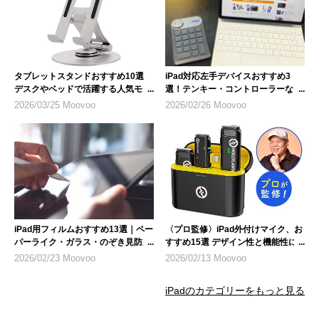
タブレットスタンドおすすめ10選
iPad対応左手デバイスおすすめ3
デスクやベッドで活躍する人気モデ
選！テンキー・コントローラーな
ル
ど、選び方のポイントも解説
2026/03/25 Moovoo
2026/02/26 Moovoo
iPad用フィルムおすすめ13選｜ペー
〈プロ監修〉iPad外付けマイク、お
パーライク・ガラス・のぞき見防止
すすめ15選 デザイン性と機能性に
など人気製品を紹介
も注目
2026/02/23 Moovoo
2026/02/13 Moovoo
iPadのカテゴリーをもっと見る