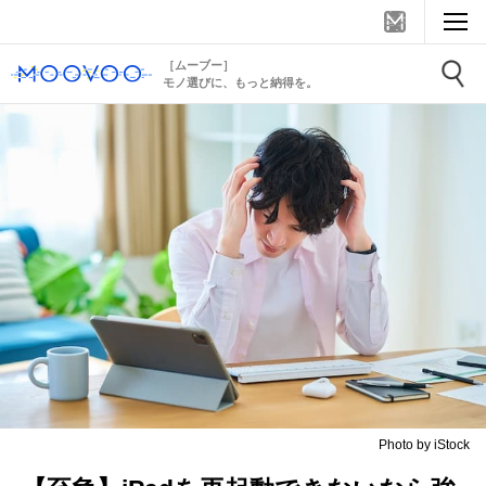
［ムーブー］
モノ選びに、もっと納得を。
Photo by iStock