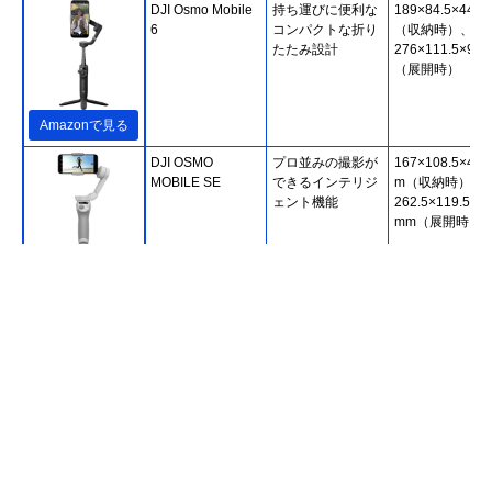
DJI Osmo Mobile
持ち運びに便利な
189×84.5×44m
6
コンパクトな折り
（収納時）、
たたみ設計
276×111.5×99
（展開時）
Amazonで見る
DJI OSMO
プロ並みの撮影が
167×108.5×46.
MOBILE SE
できるインテリジ
m（収納時）、
ェント機能
262.5×119.5×1
mm（展開時）
Amazonで見る
パワービジョン
ワイヤレス充電器
141.5×58.4×27.
(Powervision)
としても使える3
mm（収納時）
PowerVision S1
軸ジンバル
258.5×58.4×59.
エクスプローラ版
mm（展開時）
Amazonで見る
INBES BULENU
不意のバッテリー
152×110×46.6
スマートグリップ
切れでもすばやく
（収納時）、