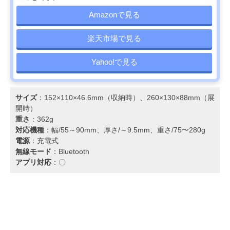
Amazonで見る
楽天市場で見る
Yahoo!で見る
サイズ
：152×110×46.6mm（収納時）、260×130×88mm（展
開時）
重さ
：362g
対応機種
：幅/55～90mm、厚さ/～9.5mm、重さ/75〜280g
電源
：充電式
無線モード
：Bluetooth
アプリ対応
：〇