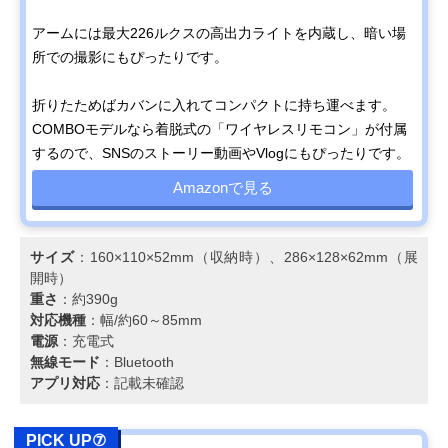
アームには最大226ルクスの高出力ライトを内蔵し、暗い場
所での撮影にもぴったりです。
折りたためばカバンに入れてコンパクトに持ち運べます。
COMBOモデルなら着脱式の「ワイヤレスリモコン」が付属
するので、SNSのストーリー動画やVlogにもぴったりです。
Amazonで見る
サイズ
：160×110×52mm（収納時）、286×128×62mm（展
開時）
重さ
：約390g
対応機種
：幅/約60～85mm
電源
：充電式
無線モード
：Bluetooth
アプリ対応
：記載未確認
PICK UP⑦