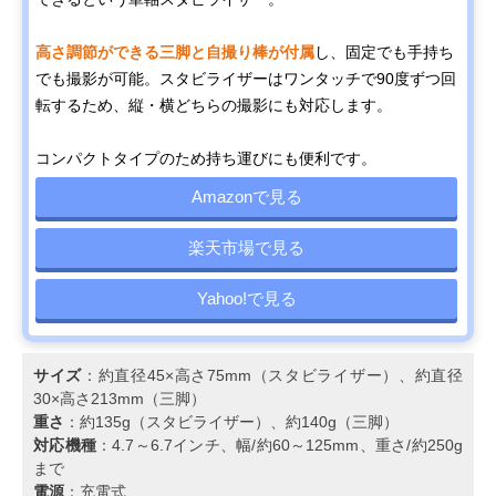
高さ調節ができる三脚と自撮り棒が付属
し、固定でも手持ち
でも撮影が可能。スタビライザーはワンタッチで90度ずつ回
転するため、縦・横どちらの撮影にも対応します。
コンパクトタイプのため持ち運びにも便利です。
Amazonで見る
楽天市場で見る
Yahoo!で見る
サイズ
：約直径45×高さ75mm（スタビライザー）、約直径
30×高さ213mm（三脚）
重さ
：約135g（スタビライザー）、約140g（三脚）
対応機種
：4.7～6.7インチ、幅/約60～125mm、重さ/約250g
まで
電源
：充電式