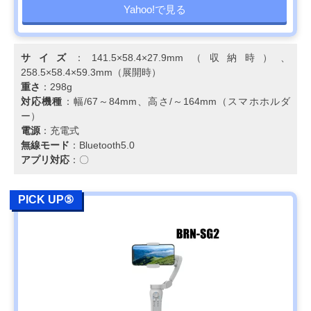
Yahoo!で見る
サイズ
：141.5×58.4×27.9mm（収納時）、
258.5×58.4×59.3mm（展開時）
重さ
：298g
対応機種
：幅/67～84mm、高さ/～164mm（スマホホルダ
ー）
電源
：充電式
無線モード
：Bluetooth5.0
アプリ対応
：〇
PICK UP⑤