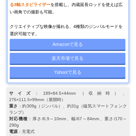
る3軸スタビライザー
を搭載し、内蔵延長ロッドを使えば広
い画角での撮影も可能。
クリエイティブな映像が撮れる、4種類のジンバルモードを
選択可能です。
Amazonで見る
楽天市場で見る
Yahoo!で見る
サイズ
：189×84.5×44mm（収納時）、
276×111.5×99mm（展開時）
重さ
：約309g（ジンバル）、約31g（磁気スマートフォンク
ランプ）
対応機種
：厚さ/6.9～10mm、幅/67～84mm、重さ/170～
290g
電源
：充電式