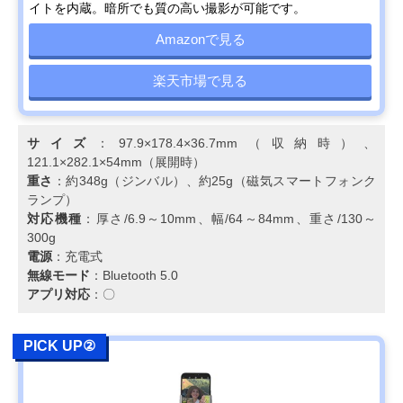
イトを内蔵。暗所でも質の高い撮影が可能です。
Amazonで見る
楽天市場で見る
サイズ
：97.9×178.4×36.7mm（収納時）、
121.1×282.1×54mm（展開時）
重さ
：約348g（ジンバル）、約25g（磁気スマートフォンク
ランプ）
対応機種
：厚さ/6.9～10mm、幅/64～84mm、重さ/130～
300g
電源
：充電式
無線モード
：Bluetooth 5.0
アプリ対応
：〇
PICK UP②