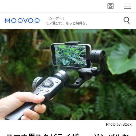
［ムーブー］
モノ選びに、もっと納得を。
Photo by iStock