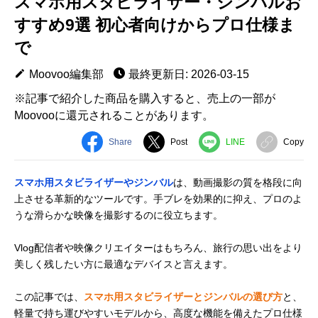
スマホ用スタビライザー・ジンバルお
すすめ9選 初心者向けからプロ仕様ま
で
Moovoo編集部
最終更新日: 2026-03-15
※記事で紹介した商品を購入すると、売上の一部が
Moovooに還元されることがあります。
Share
Post
LINE
Copy
スマホ用スタビライザーやジンバル
は、動画撮影の質を格段に向
上させる革新的なツールです。手ブレを効果的に抑え、プロのよ
うな滑らかな映像を撮影するのに役立ちます。
Vlog配信者や映像クリエイターはもちろん、旅行の思い出をより
美しく残したい方に最適なデバイスと言えます。
この記事では、
スマホ用スタビライザーとジンバルの選び方
と、
軽量で持ち運びやすいモデルから、高度な機能を備えたプロ仕様