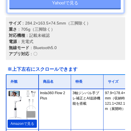
Yahoo!で見る
サイズ
：284.2×163.5×74.5mm（三脚除く）
重さ
：705g（三脚除く）
対応機種
：記載未確認
電源
：充電式
無線モード
：Bluetooth5.0
アプリ対応
：〇
※上下左右にスクロールできます
外観
商品名
特長
サイズ
Insta360 Flow 2
3軸ジンバル手ブ
97.9×178.4×36.
Plus
レ補正とAI追跡機
mm（収納時）
能を搭載
121.1×282.1×5
m（展開時）
Amazonで見る