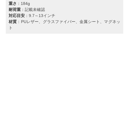
重さ
：184g
耐荷重
：記載未確認
対応目安
：9.7～13インチ
材質
：PUレザー、グラスファイバー、金属シート、マグネッ
ト