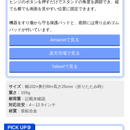
ヒンジのボタンを押すだけでスタンドの角度を調節でき、縦
でも横でも画面を見やすい位置に固定できます。
機器をすり傷から守る保護パッドと、底部には滑り止めゴム
パッドが付いています。
Amazonで見る
楽天市場で見る
Yahoo!で見る
サイズ
：幅102×奥行86×高さ25mm（折りたたみ時）
重さ
：155g
耐荷重
：記載未確認
対応目安
：4～12.9インチ
材質
：亜鉛合金
PICK UP③