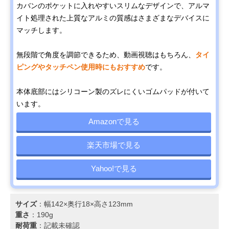
カバンのポケットに入れやすいスリムなデザインで、アルマ
イト処理された上質なアルミの質感はさまざまなデバイスに
マッチします。
無段階で角度を調節できるため、動画視聴はもちろん、
タイ
ピングやタッチペン使用時にもおすすめ
です。
本体底部にはシリコーン製のズレにくいゴムパッドが付いて
います。
Amazonで見る
楽天市場で見る
Yahoo!で見る
サイズ
：幅142×奥行18×高さ123mm
重さ
：190g
耐荷重
：記載未確認