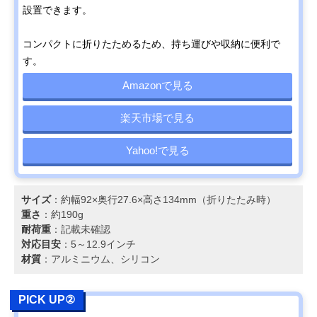
設置できます。
コンパクトに折りたためるため、持ち運びや収納に便利で
す。
Amazonで見る
楽天市場で見る
Yahoo!で見る
サイズ
：約幅92×奥行27.6×高さ134mm（折りたたみ時）
重さ
：約190g
耐荷重
：記載未確認
対応目安
：5～12.9インチ
材質
：アルミニウム、シリコン
PICK UP②