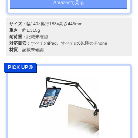
Amazonで見る
サイズ
：幅140×奥行183×高さ445mm
重さ
：約1,315g
耐荷重
：記載未確認
対応目安
：すべてのiPad、すべての6以降のiPhone
材質
：記載未確認
PICK UP⑧