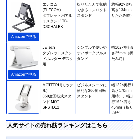
エレコム
折りたたんで収納
約幅92×奥行27.
(ELECOM)
できるコンパクト
高さ134mm（折
タブレット用アル
スタンド
りたたみ時）
ミスタンド TB-
DSCHALBK
Amazonで見る
JETech
シンプルで使いや
幅102×奥行86×
タブレットスタン
すいポータブルス
さ25mm（折り
ドホルダー デスク
タンド
たみ時）
用
Amazonで見る
MOTTERU(モッテ
ビジネスシーンに
幅132×奥行132
ル)
便利な360度回転
高さ170mm（使
360度回転式スタ
スタンド
用時）、幅132
ンド MOT-
行162×高さ
SPSTD12
45mm（折りた
み時）
Amazonで見る
人気サイトの売れ筋ランキングはこちら
サンワサプライ
視聴とタイピング
幅142×奥行18×
(Sanwa Supply)
に対応した2WAY
さ123mm