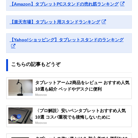
タブレット用アル
スタイル
【Amazon】タブレットPCスタンドの売れ筋ランキング
ミスタンド PDA-
STN35S
Amazonで見る
【楽天市場】タブレット用スタンドランキング
MOFT
縦横どちらでも使
約幅210×奥行
Amazonで見る
Snap-On タブレッ
えるマグネット式
150×高さ
トスタンド
スタンド
3.5mm（折りた
【Yahoo!ショッピング】タブレットスタンドのランキング
み時）
イーサプライ
手元操作にすばや
約幅180×奥行
Amazonで見る
タブレットスタン
く切り替えられる
180×高さ340～
ド EEX-TABS08
置き型タイプ
510mm
こちらの記事もどうぞ
Twelve South
シーンにあわせて
幅140×奥行183
Amazonで見る
HoverBar Duo
2つの固定方法か
高さ445mm
タブレットアーム2商品をレビュー おすすめ人気
2nd Gen
ら選べる
10選も紹介 ベッドやデスクに便利
エレコム
寝ながらタブレッ
アーム長さ約
Amazonで見る
Moovoo
(ELECOM)
トを視聴できるア
860mm
Zアーム型タブレ
ームスタンド
ットスタンド
〈プロ解説〉安いペンタブレットおすすめ人気
TBWDSZARMBE
10選 コスパ重視でも後悔しないために
DBK
Moovoo
Bauhutte(バウヒ
丸パイプにも取り
アーム長さ
Amazonで見る
ュッテ)
付けられるアーム
820mm