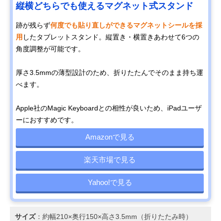
縦横どちらでも使えるマグネット式スタンド
跡が残らず
何度でも貼り直しができるマグネットシールを採
用
したタブレットスタンド。縦置き・横置きあわせて6つの
角度調整が可能です。
厚さ3.5mmの薄型設計のため、折りたたんでそのまま持ち運
べます。
Apple社のMagic Keyboardとの相性が良いため、iPadユーザ
ーにおすすめです。
Amazonで見る
楽天市場で見る
Yahoo!で見る
サイズ
：約幅210×奥行150×高さ3.5mm（折りたたみ時）