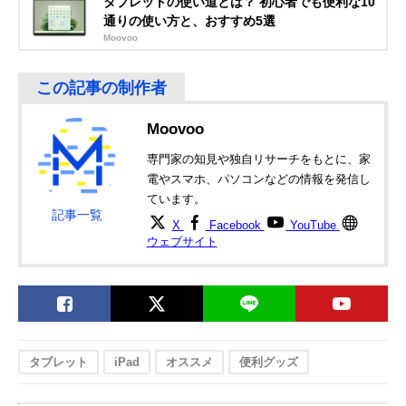
タブレットの使い道とは？ 初心者でも便利な10
ポールマウントス
スタンド
通りの使い方と、おすすめ5選
タンド タブレット
BMA-100TB
Moovoo
エレコム
場所を選ばずに設
アーム全長/約
Amazonで見る
(ELECOM)
置できる床置式ス
500mm、支柱全
タブレット用スタ
タンド
長/約770mm
ンド Zアーム型床
Moovoo
置スタンド TB-
DSZARMFBK
専門家の知見や独自リサーチをもとに、家
電やスマホ、パソコンなどの情報を発信し
ています。
記事一覧
X
Facebook
YouTube
ウェブサイト
タブレット
iPad
オススメ
便利グッズ