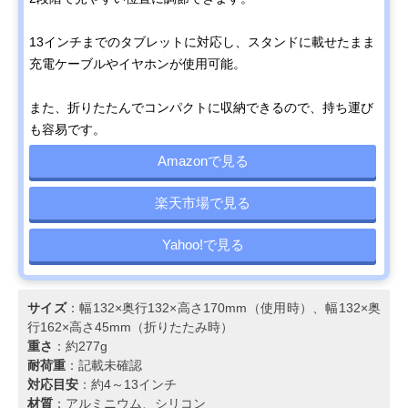
13インチまでのタブレットに対応し、スタンドに載せたまま
充電ケーブルやイヤホンが使用可能。
また、折りたたんでコンパクトに収納できるので、持ち運び
も容易です。
Amazonで見る
楽天市場で見る
Yahoo!で見る
サイズ
：幅132×奥行132×高さ170mm（使用時）、幅132×奥
行162×高さ45mm（折りたたみ時）
重さ
：約277g
耐荷重
：記載未確認
対応目安
：約4～13インチ
材質
：アルミニウム、シリコン