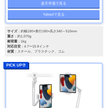
楽天市場で見る
Yahoo!で見る
サイズ
：約幅180×奥行180×高さ340～510mm
重さ
：約1,070g
耐荷重
：1kg
対応目安
：4.7〜15.8インチ
材質
：スチール、プラスチック、ゴム
PICK UP⑦