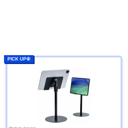
PICK UP⑥