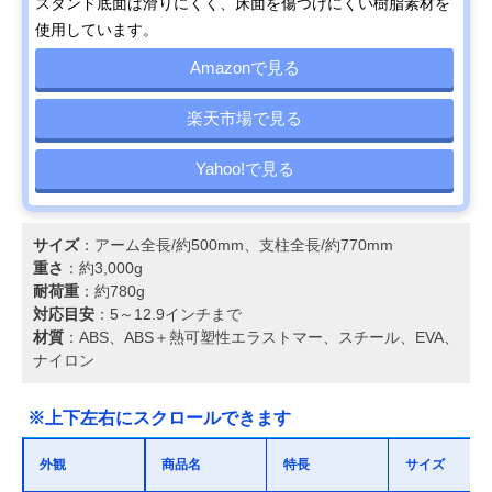
スタンド底面は滑りにくく、床面を傷つけにくい樹脂素材を
使用しています。
Amazonで見る
楽天市場で見る
Yahoo!で見る
サイズ
：アーム全長/約500mm、支柱全長/約770mm
重さ
：約3,000g
耐荷重
：約780g
対応目安
：5～12.9インチまで
材質
：ABS、ABS＋熱可塑性エラストマー、スチール、EVA、
ナイロン
※上下左右にスクロールできます
外観
商品名
特長
サイズ