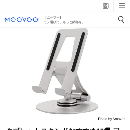
［ムーブー］
モノ選びに、もっと納得を。
Photo by Amazon