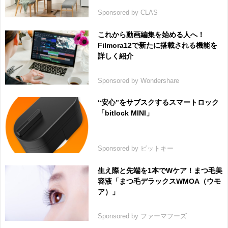
Sponsored by CLAS
これから動画編集を始める人へ！
Filmora12で新たに搭載される機能を
詳しく紹介
Sponsored by Wondershare
“安心”をサブスクするスマートロック
「bitlock MINI」
Sponsored by ビットキー
生え際と先端を1本でWケア！まつ毛美
容液「まつ毛デラックスWMOA（ウモ
ア）」
Sponsored by ファーマフーズ