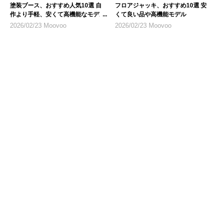
塗装ブース、おすすめ人気10選 自
フロアジャッキ、おすすめ10選 安
作より手軽、安くて高機能なモデル
くて良い品や高機能モデル
を紹介
2026/02/23 Moovoo
2026/02/23 Moovoo