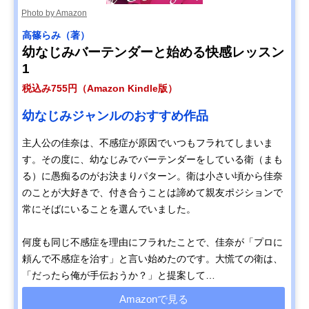
Photo by Amazon
高篠らみ（著）
幼なじみバーテンダーと始める快感レッスン
1
税込み755円（Amazon Kindle版）
幼なじみジャンルのおすすめ作品
主人公の佳奈は、不感症が原因でいつもフラれてしまいま
す。その度に、幼なじみでバーテンダーをしている衛（まも
る）に愚痴るのがお決まりパターン。衛は小さい頃から佳奈
のことが大好きで、付き合うことは諦めて親友ポジションで
常にそばにいることを選んでいました。
何度も同じ不感症を理由にフラれたことで、佳奈が「プロに
頼んで不感症を治す」と言い始めたのです。大慌ての衛は、
「だったら俺が手伝おうか？」と提案して…
Amazonで見る