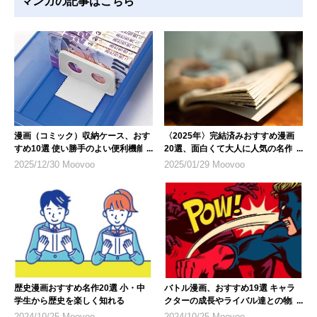
マンガの記事はこちら
漫画（コミック）収納ケース、おす
〈2025年〉完結済みおすすめ漫画
すめ10選 使い勝手のよい便利機能
20選、面白くて大人に人気の名作ば
も
かり
2025/12/30 Moovoo
2025/01/29 Moovoo
歴史漫画おすすめ名作20選 小・中
バトル漫画、おすすめ19選 キャラ
学生から歴史を楽しく知れる
クターの成長やライバル達との物語
が面白い！
2024/10/25 Moovoo
2024/10/25 Moovoo