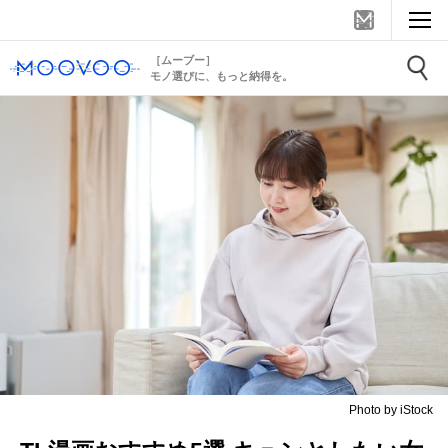
［ムーブー］
モノ選びに、もっと納得を。
Photo by iStock