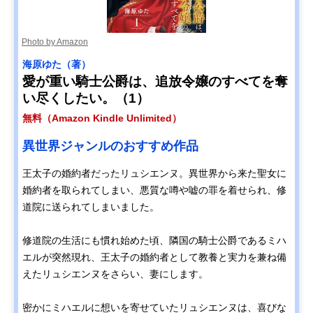
Photo by Amazon
海原ゆた（著）
愛が重い騎士公爵は、追放令嬢のすべてを奪
い尽くしたい。（1）
無料（Amazon Kindle Unlimited）
異世界ジャンルのおすすめ作品
王太子の婚約者だったリュシエンヌ。異世界から来た聖女に
婚約者を取られてしまい、悪質な噂や嘘の罪を着せられ、修
道院に送られてしまいました。
修道院の生活にも慣れ始めた頃、隣国の騎士公爵であるミハ
エルが突然現れ、王太子の婚約者として教養と実力を兼ね備
えたリュシエンヌをさらい、妻にします。
密かにミハエルに想いを寄せていたリュシエンヌは、喜びな