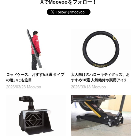
XでMoovooをフォロー！
ロッドケース、おすすめ8選 タイプ
大人向けのハローキティグッズ、お
の違いにも注目
すすめ10選 人気雑貨や実用アイテ
ム
2026/03/23 Moovoo
2026/03/18 Moovoo