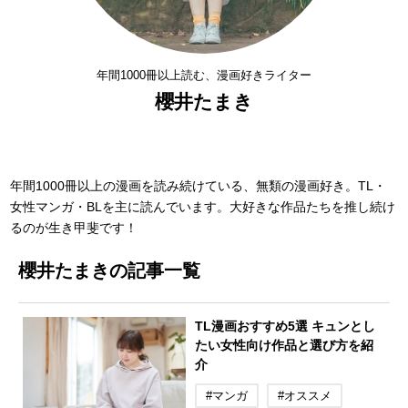
年間1000冊以上読む、漫画好きライター
櫻井たまき
年間1000冊以上の漫画を読み続けている、無類の漫画好き。TL・
女性マンガ・BLを主に読んでいます。大好きな作品たちを推し続け
るのが生き甲斐です！
櫻井たまきの記事一覧
TL漫画おすすめ5選 キュンとし
たい女性向け作品と選び方を紹
介
#マンガ
#オススメ