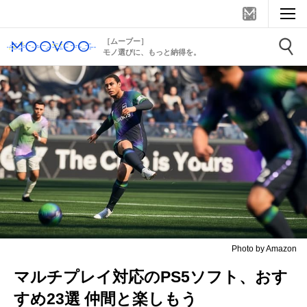
［ムーブー］
モノ選びに、もっと納得を。
Photo by Amazon
マルチプレイ対応のPS5ソフト、おす
すめ23選 仲間と楽しもう