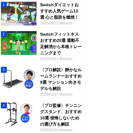
Switchダイエットお
1
すすめ人気ゲーム13
選 心と脂肪を燃焼！
2025/09/15 Moovoo
Switchフィットネス
2
おすすめ20選 運動不
足解消から本格トレー
ニングまで
2025/12/11 Moovoo
〈プロ解説〉静かなル
3
ームランナーおすすめ
9選 マンション向きモ
デルも解説
2026/01/27 Moovoo
〈プロ監修〉チンニン
4
グスタンド、おすすめ
10選 後悔しないため
の選び方も解説
2026/02/10 Moovoo