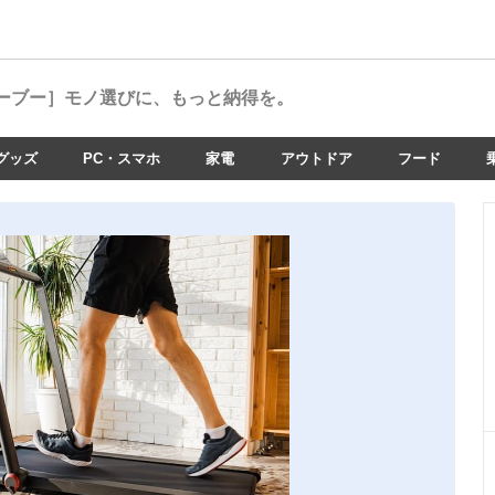
ーブー］
モノ選びに、もっと納得を。
グッズ
PC・スマホ
家電
アウトドア
フード