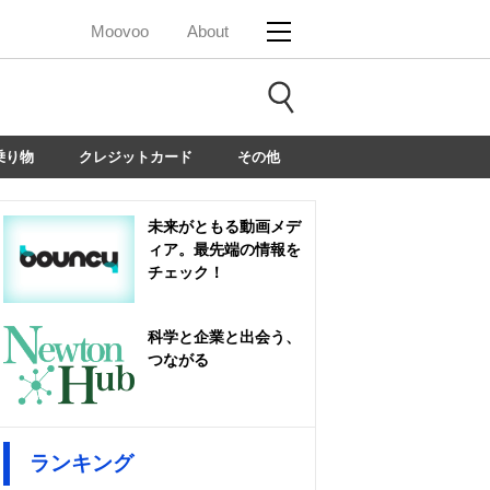
Moovoo
About
乗り物
クレジットカード
その他
未来がともる動画メデ
ィア。最先端の情報を
チェック！
科学と企業と出会う、
つながる
ランキング