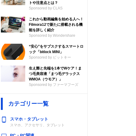
トや注意点とは？
Sponsored by CLAS
これから動画編集を始める人へ！
Filmora12で新たに搭載される機
能を詳しく紹介
Sponsored by Wondershare
“安心”をサブスクするスマートロ
ック「bitlock MINI」
Sponsored by ビットキー
生え際と先端を1本でWケア！ま
つ毛美容液「まつ毛デラックス
WMOA（ウモア）」
Sponsored by ファーマフーズ
カテゴリー一覧
スマホ・タブレット
スマホ、アクセサリ、タブレット
PC・PC関連