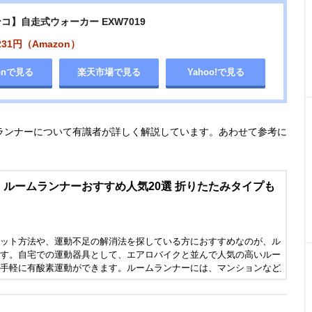
コ】自走式ウォーカー EXW7019
231円（Amazon）
onで見る
楽天市場で見る
Yahoo!で見る
ランナーについて有識者が詳しく解説しています。あわせて参考に
ルームランナーおすすめ人気20選 折りたたみタイプも
ット方法や、運動不足の解消法を探している方におすすめなのが、ル
す。自宅での運動器具として、エアロバイクと並んで人気の高いルー
手軽に有酸素運動ができます。ルームランナーには、マンションなど
音性に優れたモデルや、傾斜をつけてより負荷を上げたトレーニング
など、さまざまです。この記事では、フィットネスクラブで指導歴30
夫さん監修にのもと、ルームランナーの選び方とおすすめ商品を紹介