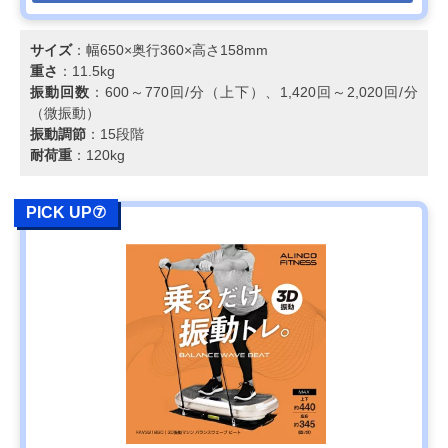
サイズ
：幅650×奥行360×高さ158mm
重さ
：11.5kg
振動回数
：600～770回/分（上下）、1,420回～2,020回/分
（微振動）
振動調節
：15段階
耐荷重
：120kg
PICK UP⑦