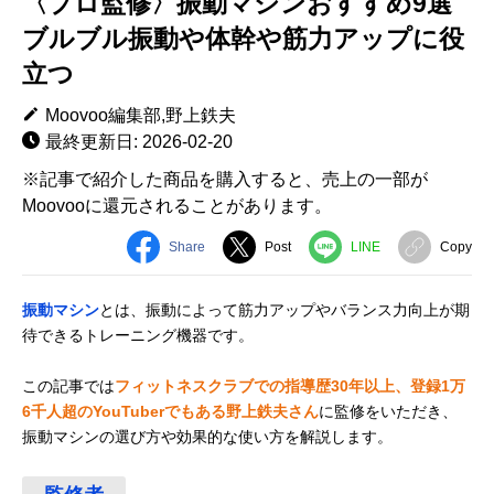
〈プロ監修〉振動マシンおすすめ9選
ブルブル振動や体幹や筋力アップに役
立つ
Moovoo編集部,野上鉄夫
最終更新日: 2026-02-20
※記事で紹介した商品を購入すると、売上の一部が
Moovooに還元されることがあります。
Share
Post
LINE
Copy
振動マシン
とは、振動によって筋力アップやバランス力向上が期
待できるトレーニング機器です。
この記事では
フィットネスクラブでの指導歴30年以上、登録1万
6千人超のYouTuberでもある野上鉄夫さん
に監修をいただき、
振動マシンの選び方や効果的な使い方を解説します。