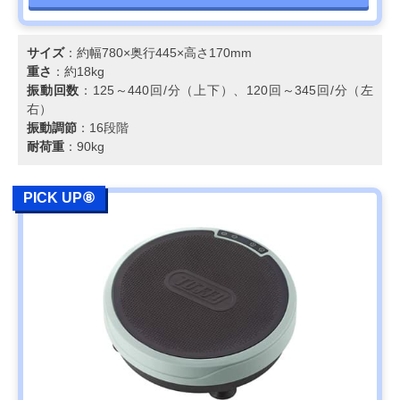
サイズ
：約幅780×奥行445×高さ170mm
重さ
：約18kg
振動回数
：125～440回/分（上下）、120回～345回/分（左
右）
振動調節
：16段階
耐荷重
：90kg
PICK UP⑧