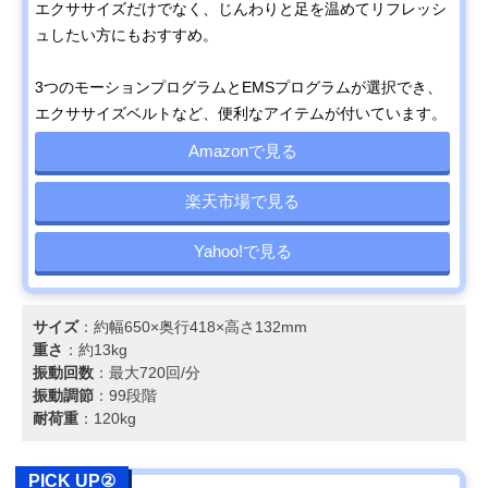
エクササイズだけでなく、じんわりと足を温めてリフレッシ
ュしたい方にもおすすめ。
3つのモーションプログラムとEMSプログラムが選択でき、
エクササイズベルトなど、便利なアイテムが付いています。
Amazonで見る
楽天市場で見る
Yahoo!で見る
サイズ
：約幅650×奥行418×高さ132mm
重さ
：約13kg
振動回数
：最大720回/分
振動調節
：99段階
耐荷重
：120kg
PICK UP②