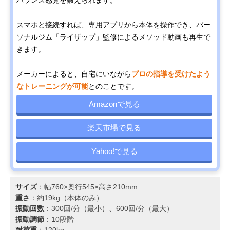
スマホと接続すれば、専用アプリから本体を操作でき、パー
ソナルジム「ライザップ」監修によるメソッド動画も再生で
きます。
メーカーによると、自宅にいながら
プロの指導を受けたよう
なトレーニングが可能
とのことです。
Amazonで見る
楽天市場で見る
Yahoo!で見る
サイズ
：幅760×奥行545×高さ210mm
重さ
：約19kg（本体のみ）
振動回数
：300回/分（最小）、600回/分（最大）
振動調節
：10段階
耐荷重
：120kg