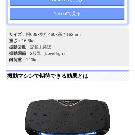
Yahoo!で見る
サイズ
：幅685×奥行460×高さ162mm
重さ
：16.5kg
振動回数
：記載未確認
振動調節
：2段階（Low/High）
耐荷重
：120kg
振動マシンで期待できる効果とは