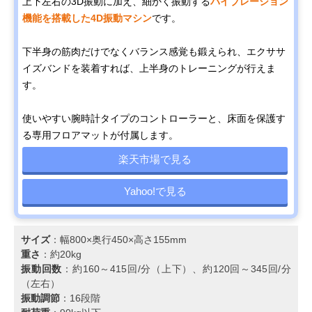
上下左右の3D振動に加え、細かく振動する
バイブレーション
機能を搭載した4D振動マシン
です。
下半身の筋肉だけでなくバランス感覚も鍛えられ、エクササ
イズバンドを装着すれば、上半身のトレーニングが行えま
す。
使いやすい腕時計タイプのコントローラーと、床面を保護す
る専用フロアマットが付属します。
楽天市場で見る
Yahoo!で見る
サイズ
：幅800×奥行450×高さ155mm
重さ
：約20kg
振動回数
：約160～415回/分（上下）、約120回～345回/分
（左右）
振動調節
：16段階