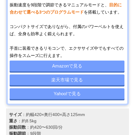
振動速度を9段階で調節できるマニュアルモードと、
目的に
合わせて選べる3つのプログラムモード
を搭載しています。
コンパクトサイズでありながら、付属のパワーベルトを使え
ば、全身も効率よく鍛えられます。
手首に装着できるリモコンで、エクササイズ中でもすべての
操作をスムーズに行えます。
Amazonで見る
楽天市場で見る
Yahoo!で見る
サイズ
：約幅420×奥行400×高さ125mm
重さ
：約8.5kg
振動回数
：約420〜630回/分
振動調節
：9段階