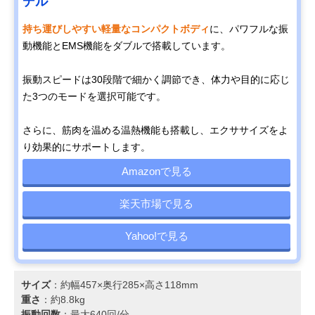
デル
持ち運びしやすい軽量なコンパクトボディ
に、パワフルな振
動機能とEMS機能をダブルで搭載しています。
振動スピードは30段階で細かく調節でき、体力や目的に応じ
た3つのモードを選択可能です。
さらに、筋肉を温める温熱機能も搭載し、エクササイズをよ
り効果的にサポートします。
Amazonで見る
楽天市場で見る
Yahoo!で見る
サイズ
：約幅457×奥行285×高さ118mm
重さ
：約8.8kg
振動回数
：最大640回/分