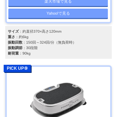
楽天市場で見る
Yahoo!で見る
サイズ
：約直径370×高さ120mm
重さ
：約6kg
振動回数
：150回～324回/分（無負荷時）
振動調節
：30段階
耐荷重
：90kg
PICK UP⑨