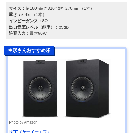
サイズ：
幅180×高さ320×奥行270mm（1本）
重さ：
5.4kg（1本）
インピーダンス：
8Ω
出力音圧レベル（能率）：
89dB
許容入力：
最大50W
生形さんおすすめ④
Photo by Amazon
KEF（ケーイーエフ）