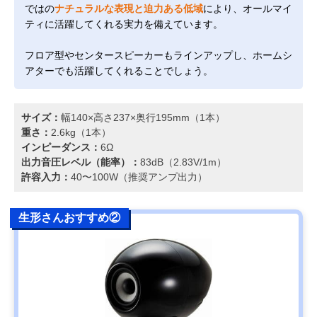
ではの
ナチュラルな表現と迫力ある低域
により、オールマイ
ティに活躍してくれる実力を備えています。
フロア型やセンタースピーカーもラインアップし、ホームシ
アターでも活躍してくれることでしょう。
サイズ：
幅140×高さ237×奥行195mm（1本）
重さ：
2.6kg（1本）
インピーダンス：
6Ω
出力音圧レベル（能率）：
83dB（2.83V/1m）
許容入力：
40〜100W（推奨アンプ出力）
生形さんおすすめ②