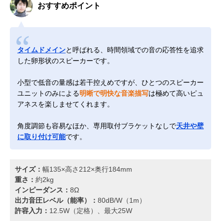
おすすめポイント
タイムドメイン
と呼ばれる、時間領域での音の応答性を追求
した卵形状のスピーカーです。
小型で低音の量感は若干控えめですが、ひとつのスピーカー
ユニットのみによる
明晰で明快な音楽描写
は極めて高いピュ
アネスを楽しませてくれます。
角度調節も容易なほか、専用取付ブラケットなしで
天井や壁
に取り付け可能
です。
サイズ：
幅135×高さ212×奥行184mm
重さ：
約2kg
インピーダンス：
8Ω
出力音圧レベル（能率）：
80dB/W（1m）
許容入力：
12.5W（定格）、最大25W