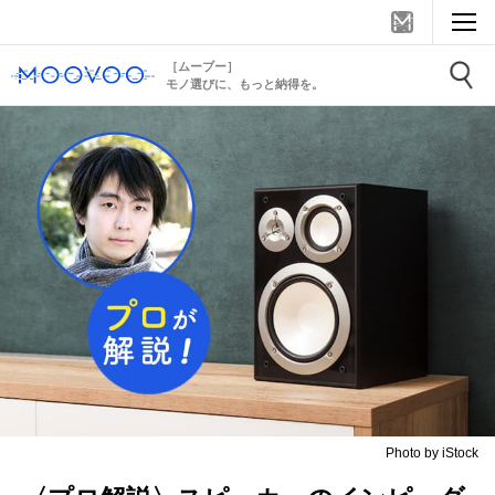
［ムーブー］
モノ選びに、もっと納得を。
Photo by iStock