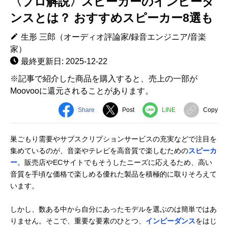
〈プロ解説〉スピーカーのインピーダ
ンスとは？ おすすめスピーカー8選も
生形 三郎（オーディオ評論家/録音エンジニア/音楽
家）
最終更新日: 2025-12-22
※記事で紹介した商品を購入すると、売上の一部が
Moovooに還元されることがあります。
Share
Post
LINE
Copy
巣ごもり需要やサブスクリプションサービスの充実などで注目を
集めているのが、音楽やテレビを高音質で楽しむための
スピーカ
ー
。販売店やECサイトでもそうしたニーズに応えるため、高い
音質を手頃な価格で楽しめる優れた製品を積極的に取りそろえて
います。
しかし、数ある中から自分にあったモデルを選ぶのは簡単ではあ
りません。そこで、重要な要素のひとつ、
インピーダンス
をはじ