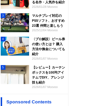
る名作・人気作を紹介
2026/01/28 Moovoo
マルチプレイ対応の
3
PS5ソフト、おすすめ
23選 仲間と楽しもう
2025/12/04 Moovoo
〈プロ解説〉ビール券
4
の使い方とは？ 購入
方法や換金についても
紹介
2026/01/07 Moovoo
【レビュー】カーテン
5
ボックスを100均アイ
テムでDIY、アレンジ
技も紹介
2026/01/07 Moovoo
Sponsored Contents