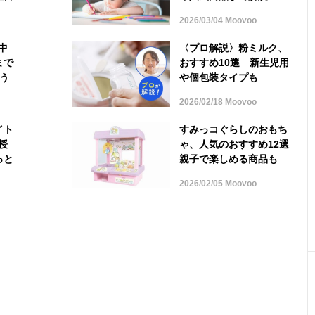
2026/03/04 Moovoo
中
〈プロ解説〉粉ミルク、
まで
おすすめ10選 新生児用
う
や個包装タイプも
2026/02/18 Moovoo
イト
すみっコぐらしのおもち
授
ゃ、人気のおすすめ12選
っと
親子で楽しめる商品も
2026/02/05 Moovoo