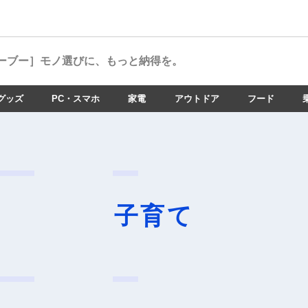
ーブー］
モノ選びに、もっと納得を。
グッズ
PC・スマホ
家電
アウトドア
フード
子育て