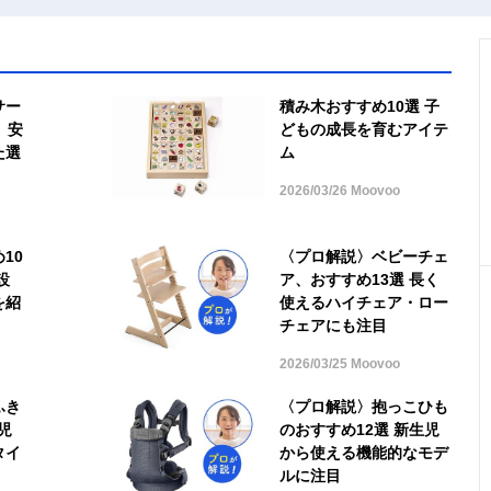
サー
積み木おすすめ10選 子
 安
どもの成長を育むアイテ
た選
ム
2026/03/26 Moovoo
10
〈プロ解説〉ベビーチェ
設
ア、おすすめ13選 長く
を紹
使えるハイチェア・ロー
チェアにも注目
2026/03/25 Moovoo
ふき
〈プロ解説〉抱っこひも
児
のおすすめ12選 新生児
タイ
から使える機能的なモデ
ルに注目