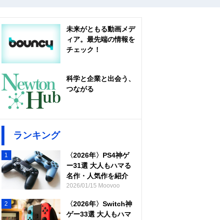
未来がともる動画メデ
ィア。最先端の情報を
チェック！
科学と企業と出会う、
つながる
ランキング
〈2026年〉PS4神ゲ
1
ー31選 大人もハマる
名作・人気作を紹介
2026/01/15 Moovoo
〈2026年〉Switch神
2
ゲー33選 大人もハマ