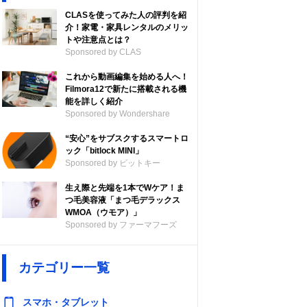
CLASを使ってみた人の評判を紹
介！家電・家具レンタルのメリッ
トや注意点とは？
Sponsored by CLAS
これから動画編集を始める人へ！
Filmora12で新たに搭載される機
能を詳しく紹介
Sponsored by Wondershare
“安心”をサブスクするスマートロ
ック「bitlock MINI」
Sponsored by ビットキー
生え際と先端を1本でWケア！ま
つ毛美容液「まつ毛デラックス
WMOA（ウモア）」
Sponsored by ファーマフーズ
カテゴリー一覧
スマホ・タブレット