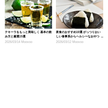
テキーラをもっと美味しく 基本の飲
夜食のおすすめ10選 がっつりおい
み方と厳選15選
しい食事系からヘルシーなおやつま
で
2026/03/14 Moovoo
2026/03/12 Moovoo