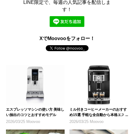
LINE限定で、毎週の人気記事を配信しま
す！
XでMoovooをフォロー！
エスプレッソマシンの使い方 美味し
ミル付きコーヒーメーカーのおすす
い抽出のコツとおすすめモデル
め15選 手軽な全自動から本格エス
プレッソまで
2026/03/25 Moovoo
2026/03/25 Moovoo