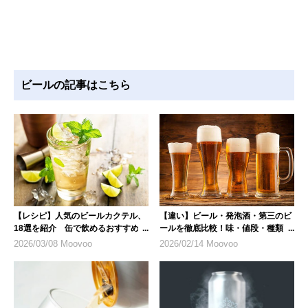
ビールの記事はこちら
【レシピ】人気のビールカクテル、
【違い】ビール・発泡酒・第三のビ
18選を紹介 缶で飲めるおすすめ商
ールを徹底比較！味・値段・種類に
品も
ついて
2026/03/08 Moovoo
2026/02/14 Moovoo