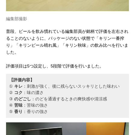
編集部撮影
普段、ビールを飲み慣れている編集部員が銘柄で評価を左右され
ることのないように、パッケージのない状態で「キリン一番搾
り」「キリンビール晴れ風」「キリン秋味」の飲み比べを行いま
した。
評価項目は5つ設定し、5段階で評価を行いました。
【評価内容】
①
キレ
：刺激が強く、後に残らないスッキリとした味わい
②
コク
：味の濃さ
③
のどごし
：のどを通過するときの爽快感や清涼感
④
苦味
：苦味の強さ
⑤
香り
：香りの強さ