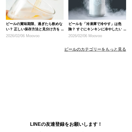
ビールの賞味期限、過ぎたら飲めな
ビールを「冷凍庫で冷やす」は危
い？ 正しい保存方法と見分け方を紹
険？ すぐにキンキンに冷やしたいと
介
きは？
2026/02/06 Moovoo
2026/02/06 Moovoo
ビールのカテゴリーをもっと見る
LINEの友達登録をお願いします！