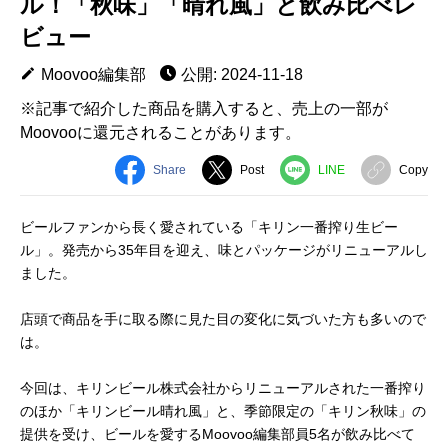
ル！「秋味」「晴れ風」と飲み比べレ
ビュー
Moovoo編集部
公開: 2024-11-18
※記事で紹介した商品を購入すると、売上の一部が
Moovooに還元されることがあります。
Share
Post
LINE
Copy
ビールファンから長く愛されている「キリン一番搾り生ビー
ル」。発売から35年目を迎え、味とパッケージがリニューアルし
ました。
店頭で商品を手に取る際に見た目の変化に気づいた方も多いので
は。
今回は、キリンビール株式会社からリニューアルされた一番搾り
のほか「キリンビール晴れ風」と、季節限定の「キリン秋味」の
提供を受け、ビールを愛するMoovoo編集部員5名が飲み比べて