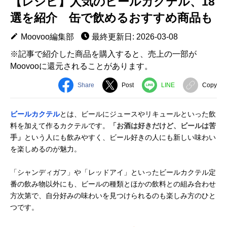
【レシピ】人気のビールカクテル、18
選を紹介 缶で飲めるおすすめ商品も
Moovoo編集部
最終更新日: 2026-03-08
※記事で紹介した商品を購入すると、売上の一部が
Moovooに還元されることがあります。
Share
Post
LINE
Copy
ビールカクテル
とは、ビールにジュースやリキュールといった飲
料を加えて作るカクテルです。
「お酒は好きだけど、ビールは苦
手」
という人にも飲みやすく、ビール好きの人にも新しい味わい
を楽しめるのが魅力。
「シャンディガフ」や「レッドアイ」といったビールカクテル定
番の飲み物以外にも、ビールの種類とほかの飲料との組み合わせ
方次第で、自分好みの味わいを見つけられるのも楽しみ方のひと
つです。