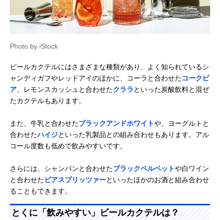
Photo by iStock
ビールカクテルにはさまざまな種類があり、よく知られているシ
ャンディガフやレッドアイのほかに、コーラと合わせた
コークビ
ア
、レモンスカッシュと合わせた
クララ
といった炭酸飲料と混ぜ
たカクテルもあります。
また、牛乳と合わせた
ブラックアンドホワイト
や、ヨーグルトと
合わせた
ハイジ
といった乳製品との組み合わせもあります。アル
コール度数も低めで飲みやすいです。
さらには、シャンパンと合わせた
ブラックベルベット
や白ワイン
と合わせた
ビアスプリッツァー
といったほかのお酒と組み合わせ
ることもできます。
とくに「飲みやすい」ビールカクテルは？