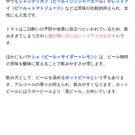
中でも
シャンディガフ（ビール＋ジンジャーエール）
や
レッドア
イ（ビール＋トマトジュース）
などは苦味が比較的抑えられ、女
性にも人気です。
トマトは二日酔いの予防や改善に役立つといわれているため、飲
みすぎてしまう方や
お酒が弱い方にはレッドアイがおすすめ
で
す。
ほかにも
パナシェ（ビール＋サイダー＋レモン）
は、ビール独特
の苦味を酸味に変えることで飲みやすさが増します。
飲み方として、ビールを温める
ホットビール
という手もありま
す。アルコールの香りが抑えられ、飲みやすくなります。ホット
ビールにはラガービールより「黒ビール」が向いています。