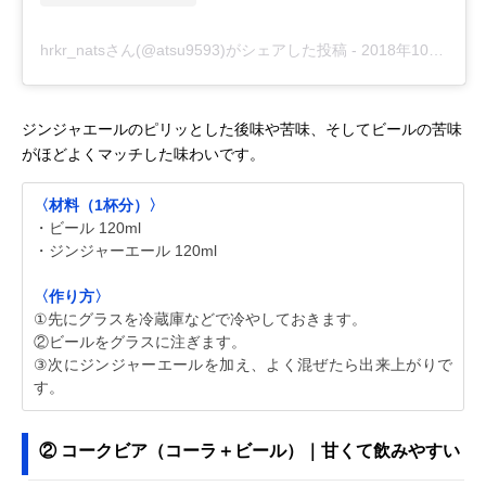
hrkr_natsさん(@atsu9593)がシェアした投稿
-
2018年10月月24日午前9時09分PDT
ジンジャエールのピリッとした後味や苦味、そしてビールの苦味
がほどよくマッチした味わいです。
〈材料（1杯分）〉
・ビール 120ml
・ジンジャーエール 120ml
〈作り方〉
①先にグラスを冷蔵庫などで冷やしておきます。
②ビールをグラスに注ぎます。
③次にジンジャーエールを加え、よく混ぜたら出来上がりで
す。
② コークビア（コーラ＋ビール）｜甘くて飲みやすい