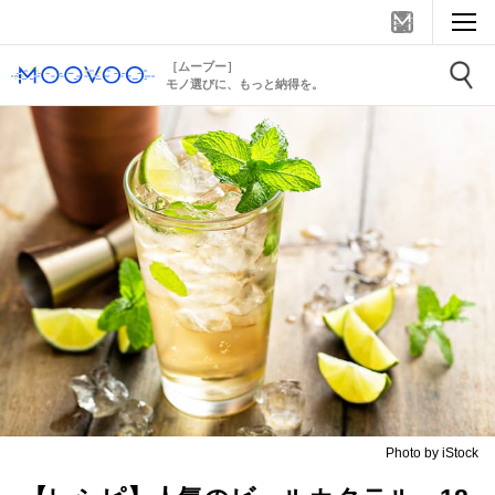
［ムーブー］
モノ選びに、もっと納得を。
Photo by iStock