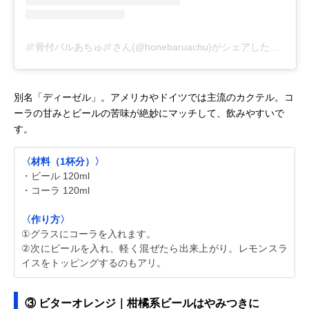
🍖骨付バルあちゅ🍖さん(@honebaruachu)がシェアした投稿
-
2
別名「ディーゼル」。アメリカやドイツでは主流のカクテル。コ
ーラの甘みとビールの苦味が絶妙にマッチして、飲みやすいで
す。
〈材料（1杯分）〉
・ビール 120ml
・コーラ 120ml
〈作り方〉
①グラスにコーラを入れます。
②次にビールを入れ、軽く混ぜたら出来上がり。レモンスラ
イスをトッピングするのもアリ。
③ ビターオレンジ｜柑橘系ビールはやみつきに