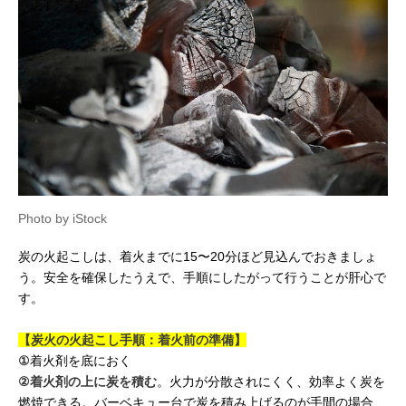
Photo by iStock
炭の火起こしは、着火までに15〜20分ほど見込んでおきましょ
う。安全を確保したうえで、手順にしたがって行うことが肝心で
す。
【炭火の火起こし手順：着火前の準備】
①
着火剤を底におく
②
着火剤の上に炭を積む
。火力が分散されにくく、効率よく炭を
燃焼できる。バーベキュー台で炭を積み上げるのが手間の場合