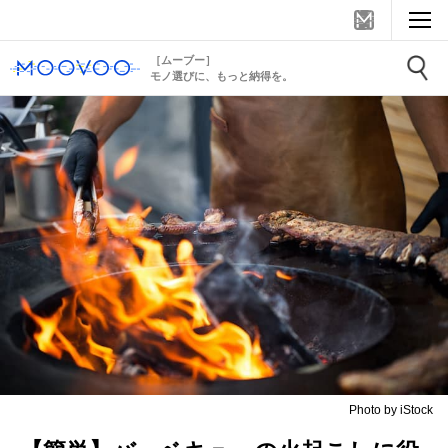
［ムーブー］
モノ選びに、もっと納得を。
Photo by iStock