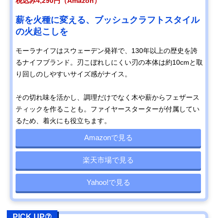
税込み4,290円（Amazon）
薪を火種に変える、ブッシュクラフトスタイル
の火起こしを
モーラナイフはスウェーデン発祥で、130年以上の歴史を誇
るナイフブランド。刃こぼれしにくい刃の本体は約10cmと取
り回しのしやすいサイズ感がナイス。
その切れ味を活かし、調理だけでなく木や薪からフェザース
ティックを作ることも。ファイヤースターターが付属してい
るため、着火にも役立ちます。
Amazonで見る
楽天市場で見る
Yahoo!で見る
PICK UP⑦