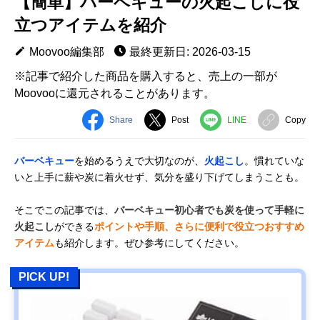
【簡単】バーベキューの火起こしに役
立つアイテムを紹介
Moovoo編集部
最終更新日: 2026-03-15
※記事で紹介した商品を購入すると、売上の一部が
Moovooに還元されることがあります。
Share
Post
LINE
Copy
バーベキュー
を始めるうえで大切なのが、
火起こし
。慣れていな
いと上手に薪や炭に着火せず、気分を盛り下げてしまうことも。
そこでこの記事では、
バーベキュー初心者でも炭を使って手軽に
火起こし
ができる
ポイントや手順、さらに便利で役立つおすすめ
アイテム
も紹介します。ぜひ参考にしてください。
PICK UP!