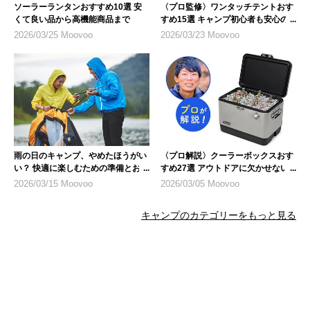
ソーラーランタンおすすめ10選 安
〈プロ監修〉ワンタッチテントおす
くて良い品から高機能商品まで
すめ15選 キャンプ初心者も安心の
人気モデル
2026/03/25 Moovoo
2026/03/23 Moovoo
雨の日のキャンプ、やめたほうがい
〈プロ解説〉クーラーボックスおす
い？ 快適に楽しむための準備とおす
すめ27選 アウトドアに欠かせない
すめ商品
キャンプギア
2026/03/15 Moovoo
2026/03/05 Moovoo
キャンプのカテゴリーをもっと見る