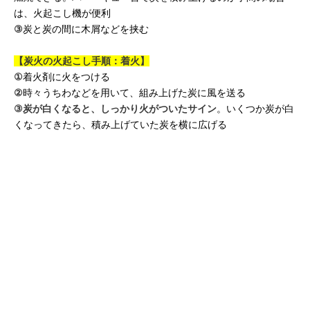
は、火起こし機が便利
③
炭と炭の間に木屑などを挟む
【炭火の火起こし手順：着火】
①
着火剤に火をつける
②
時々うちわなどを用いて、組み上げた炭に風を送る
③
炭が白くなると、しっかり火がついたサイン
。いくつか炭が白
くなってきたら、積み上げていた炭を横に広げる