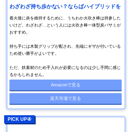
わざわざ持ち歩かない？ならばハイブリッドを
着火後に炎を維持するために、うちわか火吹き棒は持参した
いけど、わざわざ…という人には火吹き棒一体型炭バサミが
おすすめ。
持ち手には木製グリップが配され、先端にギザが付いている
ため使い勝手がよいです。
ただ、鉄素材のため手入れが必要になるのは少し手間に感じ
るかもしれません。
Amazonで見る
楽天市場で見る
PICK UP④