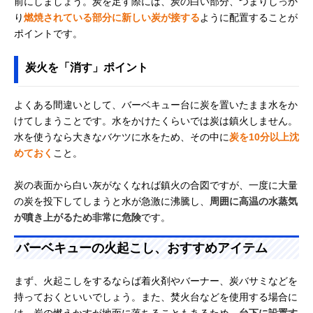
前にしましょう。炭を足す際には、炭の白い部分、つまりしっか
り
燃焼されている部分に新しい炭が接する
ように配置することが
ポイントです。
炭火を「消す」ポイント
よくある間違いとして、バーベキュー台に炭を置いたまま水をか
けてしまうことです。水をかけたくらいでは炭は鎮火しません。
水を使うなら大きなバケツに水をため、その中に
炭を10分以上沈
めておく
こと。
炭の表面から白い灰がなくなれば鎮火の合図ですが、一度に大量
の炭を投下してしまうと水が急激に沸騰し、
周囲に高温の水蒸気
が噴き上がるため非常に危険
です。
バーベキューの火起こし、おすすめアイテム
まず、火起こしをするならば着火剤やバーナー、炭バサミなどを
持っておくといいでしょう。また、焚火台などを使用する場合に
は、炭の燃えかすが地面に落ちることもあるため、
台下に設置す