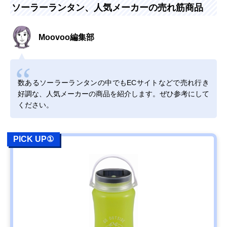
ソーラーランタン、人気メーカーの売れ筋商品
Amazonで見る
ヤザワ USB充電も
アウトドアにぴっ
約幅8.6×奥行8.6
Moovoo編集部
できるソーラーラ
たりのソーラーラ
高さ12cm
ンタン LA9S01BK
ンタン
数あるソーラーランタンの中でもECサイトなどで売れ行き
Amazonで見る
好調な、人気メーカーの商品を紹介します。ぜひ参考にして
‎GOODGOODS 充
無段階調光＆最大
φ10.3×高さ
ください。
電式LEDランタン
120時間の連続使
14.7cm
DS-60S
用
PICK UP①
Amazonで見る
DOD(ディーオー
好みや気分に合わ
約直径8.5×高さ
Amazonで見る
ディー) LEDソー
せてカラー・モー
11cm
ラーポップアップ
ドをチェンジ
ランタン L1-427
DABADA(ダバダ)
5種類の方法で充
12×12×25cm
Amazonで見る
LED ランタン 63
電できる商品