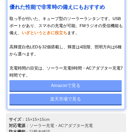
優れた性能で非常時の備えにもおすすめ
取っ手が付いた、キューブ型のソーラーランタンです。USB
ポートがあり、スマホの充電が可能。FMラジオの受信機能も
備え、
いざというときに役立ち
ます。
高輝度白色LEDを32個搭載し、輝度は4段階、照明方向は6種
から選べます。
充電時間の目安は、ソーラー充電8時間・ACアダプター充電7
時間です。
Amazonで見る
楽天市場で見る
サイズ
：15×15×15cm
対応電源
：‎ソーラー充電‎・ACアダプター充電
防水機能
：記載未確認