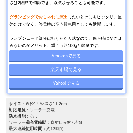
さは2段階で調節でき、点滅させることも可能です。
グランピングでおしゃれに演出
したいときにもピッタリ。屋
外だけでなく、停電時の室内緊急用としても活躍します。
ランプシェード部分は折りたたみ式なので、保管時にかさば
らないのがメリット。重さも約100gと軽量です。
Amazonで見る
楽天市場で見る
Yahoo!で見る
サイズ
：直径12.5×高さ11.2cm
対応電源
：ソーラー充電
防水機能
：あり
ソーラー満充電時間
：直射日光約7時間
最大連続使用時間
：約12時間