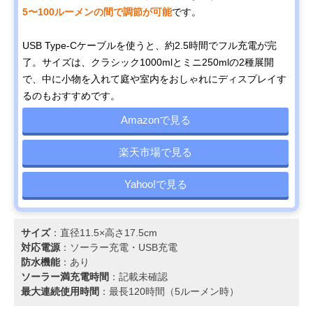
5〜100ルーメンの間で調節が可能
です。
USB Type-Cケーブルを使うと、約2.5時間でフル充電が完
了。サイズは、クラシック1000mlとミニ250mlの2種展開
で、中に小物を入れて庭や室内をおしゃれにディスプレイす
るのもおすすめです。
Amazonで見る
楽天市場で見る
Yahoo!で見る
サイズ
：直径11.5×高さ17.5cm
対応電源
：ソーラー充電‎・USB充電
防水機能
：あり
ソーラー満充電時間
：記載未確認
最大連続使用時間
：最長120時間（5ルーメン時）