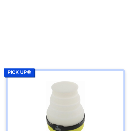
PICK UP⑥