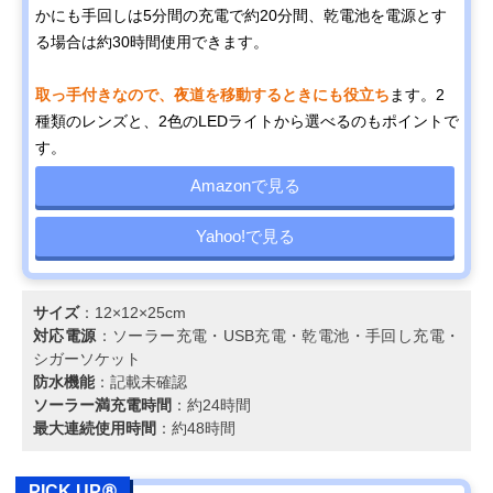
かにも手回しは5分間の充電で約20分間、乾電池を電源とす
る場合は約30時間使用できます。
取っ手付きなので、夜道を移動するときにも役立ち
ます。2
種類のレンズと、2色のLEDライトから選べるのもポイントで
す。
Amazonで見る
Yahoo!で見る
サイズ
：12×12×25cm
対応電源
：ソーラー充電・USB充電・乾電池・手回し充電・
シガーソケット
防水機能
：記載未確認
ソーラー満充電時間
：約24時間
最大連続使用時間
：約48時間
PICK UP⑧