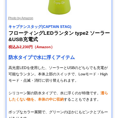
灯 led-lantan-63
LuminAID ルミン
空気を入れて膨ら
12×12×12cm
楽天市場で見る
Photo by Amazon
エイド パックライ
ませて使うアイテ
トスペクトラ
ム
キャプテンスタッグ(CAPTAIN STAG)
キャリー・ザ・サ
コンパクトにたた
11×11×11cm
Amazonで見る
フローティングLEDランタン type2 ソーラー
ン(CARRY THE
める四角いデザイ
&USB充電式
SUN) Cool Bright
ン
Medium
税込み2,230円（Amazon）
富士通 LEDソーラ
優れた性能で非常
15×15×15cm
Amazonで見る
防水タイプで水に浮くアイテム
ーランタン Solar
時の備えにもおす
Cubic A-1
すめ
BSCESSC0101
高光度LEDを使用した、ソーラーとUSBのどちらでも充電が
可能なランタン。本体上部のスイッチで、Lowモード・High
モード・点滅・消灯に切り替えられます。
シリコーン製の防水タイプで、水に浮くのが特徴です。
濡ら
したくない物を、本体の中に収納
することもできます。
ポップなカラー展開で、グリーンのほかにもピンクとブルー