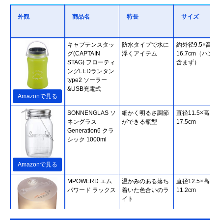
外観
商品名
特長
サイズ
キャプテンスタッ
防水タイプで水に
約外径9.5×高さ
グ(CAPTAIN
浮くアイテム
16.7cm（ハン
STAG) フローティ
含まず）
ングLEDランタン
type2 ソーラー
&USB充電式
Amazonで見る
SONNENGLAS ソ
細かく明るさ調節
直径11.5×高さ
ネングラス
ができる瓶型
17.5cm
Generation6 クラ
シック 1000ml
Amazonで見る
‎MPOWERD エム
温かみのある落ち
直径12.5×高さ
パワード ラックス
着いた色合いのラ
11.2cm
イト