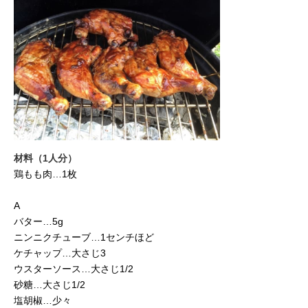
材料（1人分）
鶏もも肉…1枚
A
バター…5g
ニンニクチューブ…1センチほど
ケチャップ…大さじ3
ウスターソース…大さじ1/2
砂糖…大さじ1/2
塩胡椒…少々