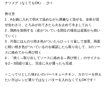
ナツメグ（なくてもOK）…少々
作り方
1．Aを鍋に入れて弱火で温めながら満遍なく混ぜる。全体が混
ぜ合わさり、とろみが出てきたら火を止めて冷ましておく
2．鶏肉を加熱する（皮がついている部位の場合は皮面から焼い
ていく）
3．片面にほんのり焼き色がついたらひっくり返して放置。両面
に軽い焼き色がついているのを確認したら取り出して、1のソー
スに絡めてから再び焼く
4．「焼く→取り出してソースに絡める→再び焼く」のサイクル
を2～3回繰り返し、完全に火が通ったら完成
☆こってりとした味わいのバーベキューチキン。カロリーを抑え
たい方はレシピ通りではなくバターを入れなくてもOKです！