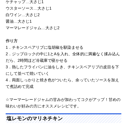
ケチャップ…大さじ1
ウスターソース…大さじ1
白ワイン…大さじ2
醤油…大さじ1
マーマレードジャム…大さじ2
作り方
1．チキンスペアリブに塩胡椒を馴染ませる
2．ジップロックの中に1とAを入れ、全体的に満遍なく揉み込ん
だら、2時間ほど冷蔵庫で寝かせる
3．熱したフライパンに油をしき、チキンスペアリブの皮目を下
にして並べて焼いていく
4．両面しっかりと焼き色がついたら、余っていたソースを加え
て煮詰めて完成
☆マーマーレードジャムの甘みが加わってコクがアップ！甘めの
味わいが好みの方にオススメレシピです。
塩レモンのマリネチキン