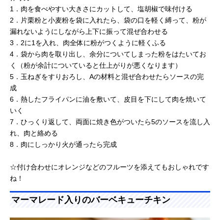
1．肉を食べやすい大きさにカットして、塩胡椒で味付ける
2．片栗粉と小麦粉を袋に入れたら、袋の口を軽く縛って、粉が
漏れないようにしながら上下に振って混ぜ合わせる
3．2に1を入れ、肉全体に粉がつくように軽くふる
4．袋から肉を取り出し、余分についてしまった粉をはたいてお
く（粉が余計についていると仕上がりが悪くなります）
5．玉ねぎをすりおろし、Aの材料と混ぜ合わせたらソースの完
成
6．熱したフライパンに油を敷いて、皮目を下にして肉を焼いて
いく
7．ひっくり返して、両面に焼き色がついたら5のソースを流し入
れ、肉と絡める
8．肉にしっかり火が通ったら完成
☆付け合わせにオレンジなどのフルーツを添えてもおしゃれです
ね！
マーマレード入りのバーベキューチキン