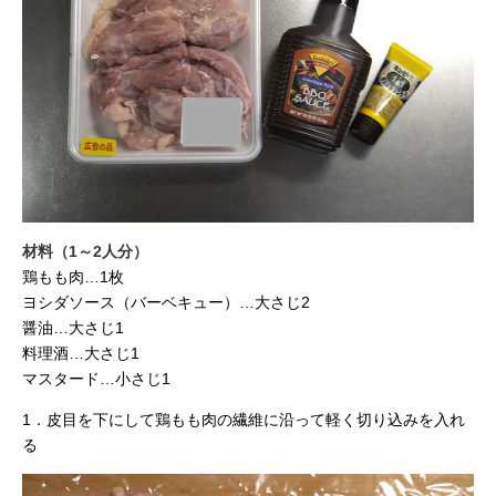
材料（1～2人分）
鶏もも肉…1枚
ヨシダソース（バーベキュー）…大さじ2
醤油…大さじ1
料理酒…大さじ1
マスタード…小さじ1
1．皮目を下にして鶏もも肉の繊維に沿って軽く切り込みを入れ
る