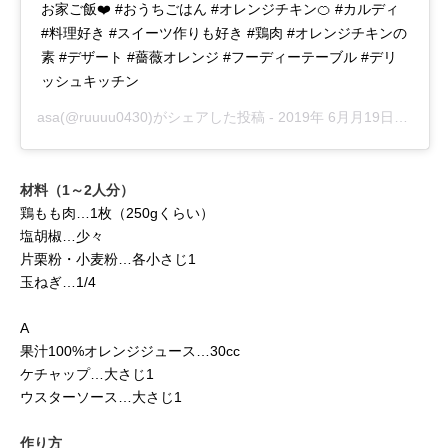
お家ご飯❤️ #おうちごはん #オレンジチキン🍊 #カルディ
#料理好き #スイーツ作りも好き #鶏肉 #オレンジチキンの
素 #デザート #薔薇オレンジ #フーディーテーブル #デリ
ッシュキッチン
asa
(@ruuuu0430)がシェアした投稿 -
2019年 6月月19日午前1時47分PDT
材料（1～2人分）
鶏もも肉…1枚（250gくらい）
塩胡椒…少々
片栗粉・小麦粉…各小さじ1
玉ねぎ…1/4
A
果汁100%オレンジジュース…30cc
ケチャップ…大さじ1
ウスターソース…大さじ1
作り方