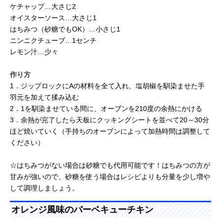
ケチャップ…大さじ2
オイスターソース…大さじ1
はちみつ（砂糖でもOK）…小さじ1
ニンニクチューブ…1センチ
レモン汁…少々
作り方
1．ジップロックにAの材料を全て入れ、塩胡椒を馴染ませた手
羽元を加えて揉み込む
2．1を馴染ませている間に、オーブンを210度の余熱にかける
3．余熱が完了したら天板にクッキングシートを並べて20～30分
ほど焼いていく（手持ちのオーブンによって加熱時間は調整して
ください）
☆はちみつがない場合は砂糖でも代用可能です！はちみつの方が
甘みが強いので、砂糖を使う場合はレシピよりも分量を少し増や
して調理しましょう。
オレンジ風味のバーベキューチキン