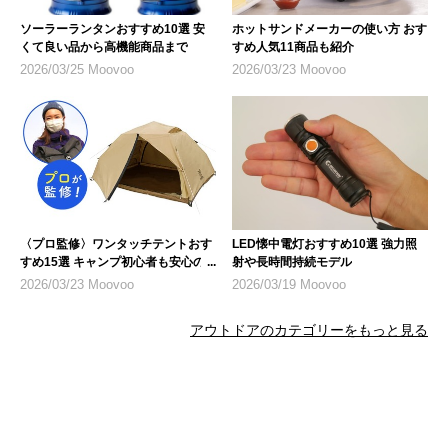
ソーラーランタンおすすめ10選 安
ホットサンドメーカーの使い方 おす
くて良い品から高機能商品まで
すめ人気11商品も紹介
2026/03/25 Moovoo
2026/03/23 Moovoo
〈プロ監修〉ワンタッチテントおす
LED懐中電灯おすすめ10選 強力照
すめ15選 キャンプ初心者も安心の
射や長時間持続モデル
人気モデル
2026/03/23 Moovoo
2026/03/19 Moovoo
アウトドアのカテゴリーをもっと見る