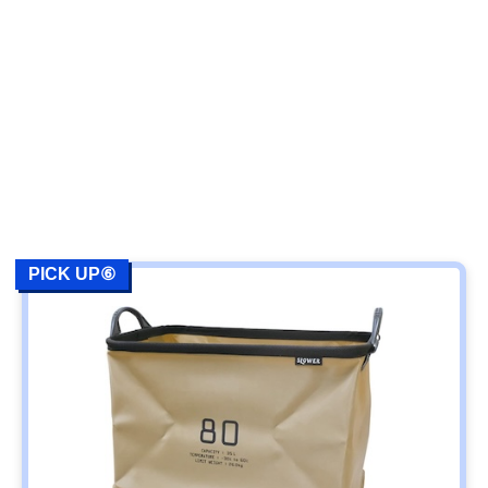
PICK UP⑥