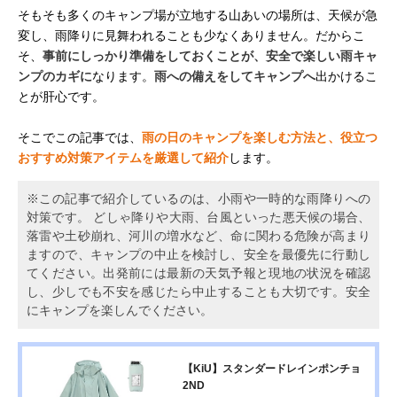
そもそも多くのキャンプ場が立地する山あいの場所は、天候が急
変し、雨降りに見舞われることも少なくありません。だからこ
そ、
事前にしっかり準備をしておくことが、安全で楽しい雨キャ
ンプのカギに
なります。
雨への備えをしてキャンプへ
出かけるこ
とが肝心です。
そこでこの記事では、
雨の日のキャンプを楽しむ方法と、役立つ
おすすめ対策アイテムを厳選して紹介
します。
※この記事で紹介しているのは、小雨や一時的な雨降りへの
対策です。 どしゃ降りや大雨、台風といった悪天候の場合、
落雷や土砂崩れ、河川の増水など、命に関わる危険が高まり
ますので、キャンプの中止を検討し、安全を最優先に行動し
てください。出発前には最新の天気予報と現地の状況を確認
し、少しでも不安を感じたら中止することも大切です。安全
にキャンプを楽しんでください。
【KiU】スタンダードレインポンチョ
2ND