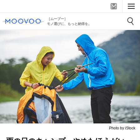
［ムーブー］
モノ選びに、もっと納得を。
Photo by iStock