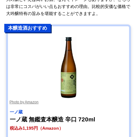
は非常にコスパがいい点もおすすめの理由。比較的安価な価格で
大吟醸特有の旨みを堪能することができますよ。
本醸造酒おすすめ
Photo by Amazon
一ノ蔵
一ノ蔵 無鑑査本醸造 辛口 720ml
税込み1,195円（Amazon）