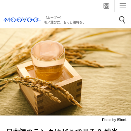
［ムーブー］
モノ選びに、もっと納得を。
Photo by iStock