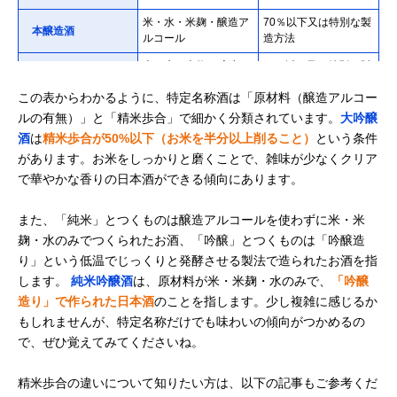
米・水・米麹・醸造ア
70％以下又は特別な製
本醸造酒
ルコール
造方法
米・水・米麹・醸造ア
60%以下又は特別な製
特別本醸造酒
ルコール
造方法
この表からわかるように、特定名称酒は「原材料（醸造アルコー
ルの有無）」と「精米歩合」で細かく分類されています。
大吟醸
酒
は
精米歩合が50%以下（お米を半分以上削ること）
という条件
があります。お米をしっかりと磨くことで、雑味が少なくクリア
で華やかな香りの日本酒ができる傾向にあります。
また、「純米」とつくものは醸造アルコールを使わずに米・米
麹・水のみでつくられたお酒、「吟醸」とつくものは「吟醸造
り」という低温でじっくりと発酵させる製法で造られたお酒を指
します。
純米吟醸酒
は、原材料が米・米麹・水のみで、
「吟醸
造り」で作られた日本酒
のことを指します。少し複雑に感じるか
もしれませんが、特定名称だけでも味わいの傾向がつかめるの
で、ぜひ覚えてみてくださいね。
精米歩合の違いについて知りたい方は、以下の記事もご参考くだ