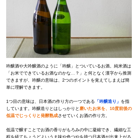
吟醸酒や大吟醸酒のように「吟醸」とついているお酒。純米酒は
「お米でできているお酒なのかな…？」と何となく漢字から推測
できますが、吟醸の意味は、2つのポイントを覚えてしまえば簡
単に理解できます。
1つ目の意味は、日本酒の作り方の一つである
「吟醸造り」
を指
しています。吟醸造りとはしっかりと
磨いたお米を、10度前後の
低温でじっくりと発酵熟成
させていくお酒の作り方。
低温で醸すことでお酒の香りがもろみの中に凝縮でき、繊細な工
程を経てちょうどよいうま味や色つやを持つ日本酒が出来上がる