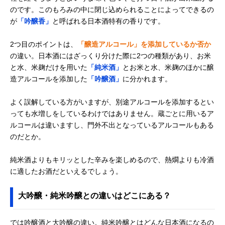
のです。このもろみの中に閉じ込められることによってできるの
が
「吟醸香」
と呼ばれる日本酒特有の香りです。
2つ目のポイントは、
「醸造アルコール」を添加しているか否か
の違い。日本酒にはざっくり分けた際に2つの種類があり、お米
と水、米麹だけを用いた
「純米酒」
とお米と水、米麹のほかに醸
造アルコールを添加した
「吟醸酒」
に分かれます。
よく誤解している方がいますが、別途アルコールを添加するとい
っても水増しをしているわけではありません。蔵ごとに用いるア
ルコールは違いますし、門外不出となっているアルコールもある
のだとか。
純米酒よりもキリッとした辛みを楽しめるので、熱燗よりも冷酒
に適したお酒だといえるでしょう。
大吟醸・純米吟醸との違いはどこにある？
では吟醸酒と大吟醸の違い。純米吟醸とはどんな日本酒になるの