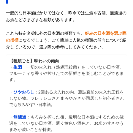
一般的な日本酒ばかりではなく、昨今では生酒や古酒、無濾過の
お酒などさまざまな種類があります。
これら特定名称以外の日本酒の種類でも、
好みの日本酒を選ぶ際
の指標
になるでしょう。ごく簡単に人気の種類の傾向について紹
介しているので、選ぶ際の参考にしてみてください。
【種類ごと】味わいの傾向
・
生酒
：一切の火入れ（熱処理殺菌）をしていない日本酒。
フルーティな香りや搾りたての新鮮さを楽しむことができま
す。
・
ひやおろし
：2回ある火入れの内、瓶詰直前の火入れ工程を
しない物。フレッシュさとまろやかさが同居した初心者さん
でも飲みやすい日本酒。
・
無濾過
：もろみを搾った後、透明な日本酒にするための濾
過をしていない日本酒。薄く黄色い酒色と、お米の甘さやう
まみが濃いことが特徴。