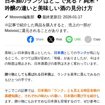
日本酒のランクはどこで見る？ 純米・
吟醸の違いと美味しい酒の見分け方
Moovoo編集部
最終更新日: 2026-01-17
※記事で紹介した商品を購入すると、売上の一部が
Moovooに還元されることがあります。
Share
Post
LINE
Copy
美味しい日本酒を選ぶとしたら、
日本酒
としての
ランク
が気にな
るところ。かつては国が定めた「等級」がありましたが、今はそ
の制度は廃止され、日本酒選びの基準は大きく変わっています。
贈り物としても喜ばれる日本酒
は、ランクを基準に選んでみるの
もひとつの手です。
そこでこの記事では、
日本酒の「ランク」とも言える特定名称の
基礎知識と、それぞれの味わいの違い、日本酒の選び方を紹介
し
ます。贈り物にもおすすめな日本酒も登場するので、ぜひ参考に