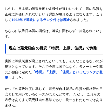
しかし、日本酒の製造技術や多様性が進むにつれて、酒の品質を
正確に評価しきれないという課題が現れるようになります。こう
して
1992年で等級によるランク付けは廃止
されました。
ちなみに以降日本酒の酒税は、等級に関わらず一律化されていま
す。
現在は蔵元独自の目安「特撰、上撰、佳撰」で判別
実際に等級制度が廃止されたといっても、そんなこともないのが
現状となっています。そこで今度は国ではなく、各メーカーや蔵
元が独自に定めた
「特撰」「上撰」「佳撰」といったランクが登
場
しました。
かつての等級制度に準じて、蔵元が自社製品の品質や価格帯の目
安として用いているケースがほとんどです。 ただし、これらの
表示はあくまで蔵元独自の基準であり、統一されたものではあり
ません。