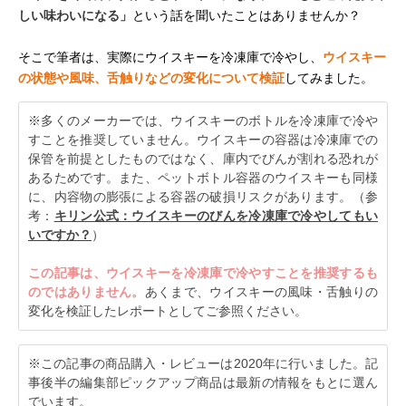
しい味わいになる」
という話を聞いたことはありませんか？
そこで筆者は、実際にウイスキーを冷凍庫で冷やし、
ウイスキー
の状態や風味、舌触りなどの変化について検証
してみました。
※多くのメーカーでは、ウイスキーのボトルを冷凍庫で冷や
すことを推奨していません。ウイスキーの容器は冷凍庫での
保管を前提としたものではなく、庫内でびんが割れる恐れが
あるためです。また、ペットボトル容器のウイスキーも同様
に、内容物の膨張による容器の破損リスクがあります。（参
考：
キリン公式：ウイスキーのびんを冷凍庫で冷やしてもい
いですか？
）
この記事は、ウイスキーを冷凍庫で冷やすことを推奨するも
のではありません。
あくまで、ウイスキーの風味・舌触りの
変化を検証したレポートとしてご参照ください。
※この記事の商品購入・レビューは2020年に行いました。記
事後半の編集部ピックアップ商品は最新の情報をもとに選ん
でいます。