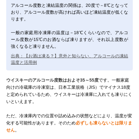
アルコール度数と凍結温度の関係は、20度で－8℃となって
おり、アルコール度数が高ければ高いほど凍結温度が低くな
ります。
一般の家庭用冷凍庫の温度は－18℃くらいなので、アルコ
ール度数が15℃のお酒ならば凍りますが、それ以上度数が
強くなると凍りません。
出典：【お酒は凍る？】意外と知らない、アルコールの凍結
温度と活用例
ウイスキーのアルコール度数はおよそ35～55度
です。一般家庭
向けの冷蔵庫の冷凍室は、日本工業規格（JIS）でマイナス18度
と定められているため、ウイスキーは冷凍庫に入れても凍りにく
いといえます。
ただ、冷凍庫内での位置や詰め込みの状態などにより、温度が変
化する可能性があります。そのため
必ずしも凍らないとは限りま
せん
。