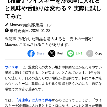
【検証】ウイスキーを冷凍庫に入れる
と風味や舌触りは変わる？ 実際に試し
てみた
Moovoo編集部,黒岩 ヨシコ
最終更新日: 2026-01-23
※記事で紹介した商品を購入すると、売上の一部が
Moovooに還元されることがあります。
Share
Post
LINE
Copy
ウイスキー
は、温度変化の大きい場所や振動などが伝わりやすい
場所は避けて保存することが望ましいとされています。1年を通
して涼しく、日光の当たらない場所が理想的です。特にコルク栓
のウイスキーは、乾燥による劣化や収縮を防ぐためにも、適切な
環境での保管が重要です。
では、
「冷凍庫」に入れて保存
するのはどうでしょうか。
「ウイ
スキーを冷凍庫に入れるとトロトロになり、いつもと違った美味