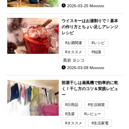
2026-03-25 Moovoo
ウイスキーはお湯割りで！基本
の作り方とちょい足しアレンジ
レシピ
#お酒関連
#レシピ
#オススメ
#知識
黒岩 ヨシコ
2026-03-08 Moovoo
部屋干しは扇風機で効率的に乾
く！干し方のコツ＆実践レビュ
ー
#日用品
#生活雑貨
#洗濯
#レビュー
#オススメ
#生活家電