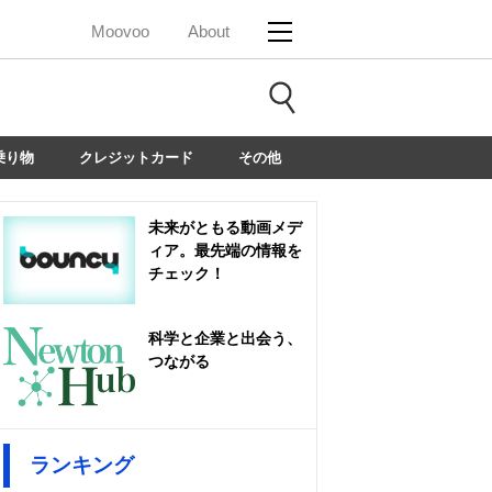
Moovoo
About
乗り物
クレジットカード
その他
未来がともる動画メデ
ィア。最先端の情報を
チェック！
科学と企業と出会う、
つながる
ランキング