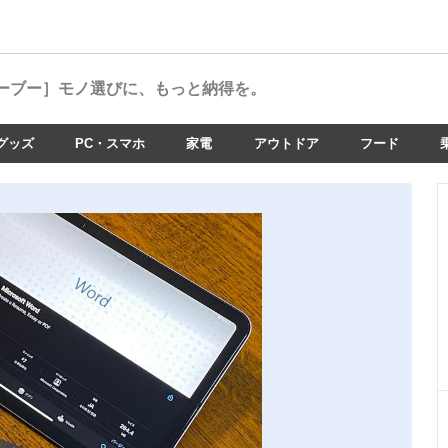
ーブー］
モノ選びに、もっと納得を。
グッズ
PC・スマホ
家電
アウトドア
フード