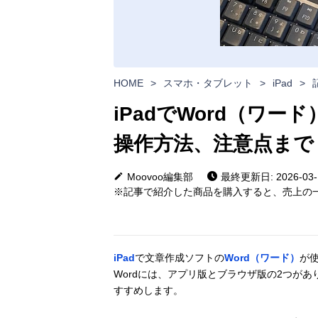
HOME
>
スマホ・タブレット
>
iPad
>
iPadでWord（ワ
操作方法、注意点まで
Moovoo編集部
最終更新日: 2026-03-
※記事で紹介した商品を購入すると、売上の一
iPad
で文章作成ソフトの
Word（ワード）
が使
Wordには、アプリ版とブラウザ版の2つが
すすめします。