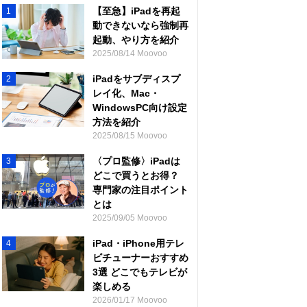
【至急】iPadを再起
1
動できないなら強制再
起動、やり方を紹介
2025/08/14 Moovoo
iPadをサブディスプ
2
レイ化、Mac・
WindowsPC向け設定
方法を紹介
2025/08/15 Moovoo
〈プロ監修〉iPadは
3
どこで買うとお得？
専門家の注目ポイント
とは
2025/09/05 Moovoo
iPad・iPhone用テレ
4
ビチューナーおすすめ
3選 どこでもテレビが
楽しめる
2026/01/17 Moovoo