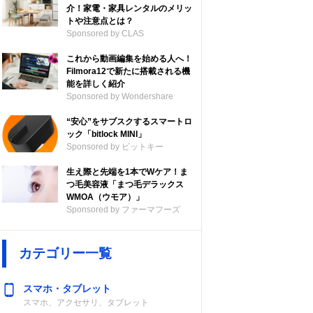
介！家電・家具レンタルのメリッ
トや注意点とは？
Sponsored by CLAS
これから動画編集を始める人へ！
Filmora12で新たに搭載される機
能を詳しく紹介
Sponsored by Wondershare
“安心”をサブスクするスマートロ
ック「bitlock MINI」
Sponsored by ビットキー
生え際と先端を1本でWケア！ま
つ毛美容液「まつ毛デラックス
WMOA（ウモア）」
Sponsored by ファーマフーズ
カテゴリー一覧
スマホ・タブレット
スマホ、アクセサリ、タブレット