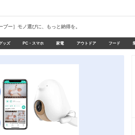
ーブー］
モノ選びに、もっと納得を。
グッズ
PC・スマホ
家電
アウトドア
フード