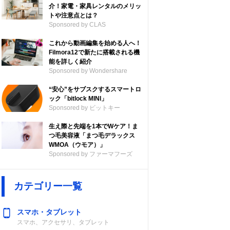
介！家電・家具レンタルのメリッ
トや注意点とは？
Sponsored by CLAS
これから動画編集を始める人へ！
Filmora12で新たに搭載される機
能を詳しく紹介
Sponsored by Wondershare
“安心”をサブスクするスマートロ
ック「bitlock MINI」
Sponsored by ビットキー
生え際と先端を1本でWケア！ま
つ毛美容液「まつ毛デラックス
WMOA（ウモア）」
Sponsored by ファーマフーズ
カテゴリー一覧
スマホ・タブレット
スマホ、アクセサリ、タブレット