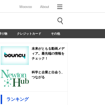
Moovoo
About
乗り物
クレジットカード
その他
未来がともる動画メデ
ィア。最先端の情報を
チェック！
科学と企業と出会う、
つながる
ランキング