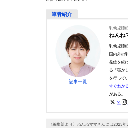
乳幼児睡
ねんね
乳幼児睡
国内外の乳
発信を続け
る「寝か
を行って
記事一覧
すぐわか
がある。
X
〈編集部より〉ねんねママさんには2023