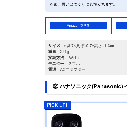
ため、思い出づくりにも役立ちます。
Amazonで見る
サイズ
：幅8.7×奥行10.7×高さ11.3cm
重量
：221g
接続方法
： Wi-Fi
モニター
：スマホ
電源
：ACアダプター
② パナソニック(Panasonic)
PICK UP!