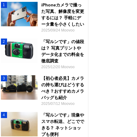
iPhoneカメラで撮っ
1
た写真、解像度を変更
するには？ 手軽にデ
ータ量を小さくしたい
2025/09/24 Moovoo
「写ルンです」の値段
2
は？ 写真プリントや
データ化までの料金を
徹底調査
2025/12/20 Moovoo
【初心者必見】カメラ
3
の持ち運びはどうする
べき？おすすめカメラ
バッグも紹介
2025/07/12 Moovoo
「写ルンです」現像や
4
スマホ転送、どこでで
きる？ ネットショッ
プも便利