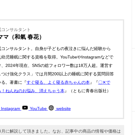
眠コンサルタント
ママ（和氣 春花）
眠コンサルタント。自身が子どもの夜泣きに悩んだ経験から
幼児睡眠に関する資格を取得。YouTubeやInstagramなどで
、2024年現在、SNSの総フォロワー数は18万人超。運営す
しつけ強化クラス」では月間200以上の睡眠に関する質問回答
いる。著書に『
すぐ寝る、よく寝る赤ちゃんの本
』『
〇✕で
る！ねんねのお悩み、消えちゃう本
』（ともに青春出版社）
Instagram
YouTube
website
年3月に解説して頂きました。なお、記事中の商品の情報や価格は