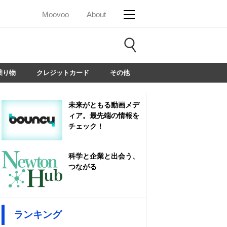
Moovoo
About
乗り物
クレジットカード
その他
未来がともる動画メデ
ィア。最先端の情報を
チェック！
科学と企業と出会う、
つながる
ランキング