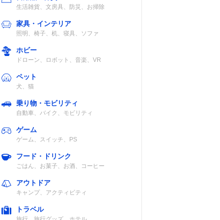
生活雑貨、文房具、防災、お掃除
家具・インテリア
照明、椅子、机、寝具、ソファ
ホビー
ドローン、ロボット、音楽、VR
画質
フロントカメラ
リアカメラ
ペット
犬、猫
ロン
約207万画素
分離型
車内設置
カメラ
（フロント・リ
乗り物・モビリティ
アカメラ）
自動車、バイク、モビリティ
ゲーム
ゲーム、スイッチ、PS
フード・ドリンク
ごはん、お菓子、お酒、コーヒー
アウトドア
ロン
200万画素（フ
分離型
車内設置
キャンプ、アクティビティ
カメラ
ロント・リアカ
メラ）
トラベル
旅行、旅行グッズ、ホテル