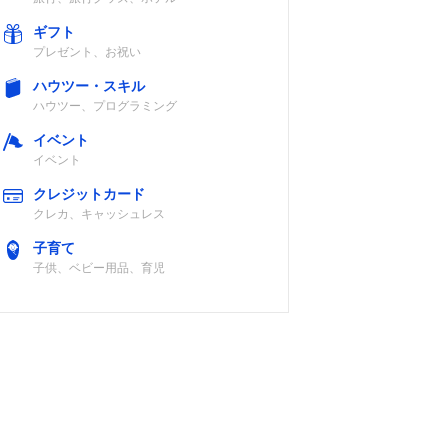
ギフト
プレゼント、お祝い
ハウツー・スキル
ミラー一
約500万画素
分離型
車内設置
ハウツー、プログラミング
）、
（ミラー一体カ
ロン
メラ）、約200
イベント
カメラ
万画素（フロン
イベント
ト・リアカメ
ラ）
クレジットカード
クレカ、キャッシュレス
子育て
子供、ベビー用品、育児