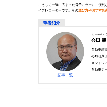
こうして一気に広まった電子ミラーに、便利
イブレコーダーです。その
選び方やおすすめ
カーAV・
会田 肇
自動車雑
の黎明期
メントシ
自動車ジ
記事一覧