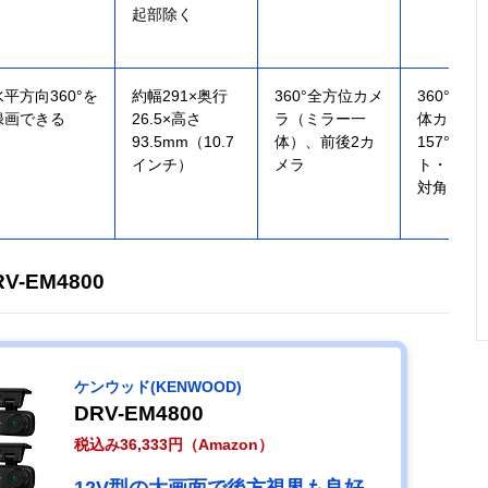
起部除く
水平方向360°を
約幅291×奥行
360°全方位カメ
360°（
録画できる
26.5×高さ
ラ（ミラー一
体カメラ
93.5mm（10.7
体）、前後2カ
157°（フ
インチ）
メラ
ト・リア
対角）
V-EM4800
ケンウッド(KENWOOD)
DRV-EM4800
税込み36,333円（Amazon）
12V型の大画面で後方視界も良好