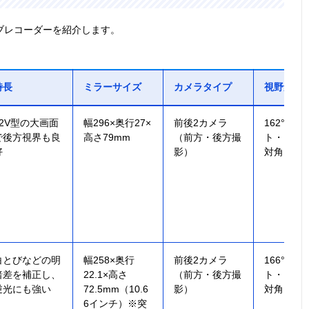
ブレコーダーを紹介します。
特長
ミラーサイズ
カメラタイプ
視野角
12V型の大画面
幅296×奥行27×
前後2カメラ
162°（フ
で後方視界も良
高さ79mm
（前方・後方撮
ト・リア
好
影）
対角）
白とびなどの明
幅258×奥行
前後2カメラ
166°（フ
暗差を補正し、
22.1×高さ
（前方・後方撮
ト・リア
逆光にも強い
72.5mm（10.6
影）
対角）
6インチ）※突