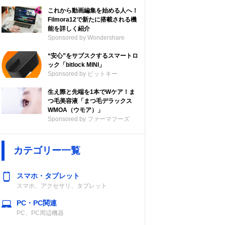
これから動画編集を始める人へ！
Filmora12で新たに搭載される機
能を詳しく紹介
Sponsored by Wondershare
“安心”をサブスクするスマートロ
ック「bitlock MINI」
Sponsored by ビットキー
生え際と先端を1本でWケア！ま
つ毛美容液「まつ毛デラックス
WMOA（ウモア）」
Sponsored by ファーマフーズ
カテゴリー一覧
スマホ・タブレット
スマホ、アクセサリ、タブレット
PC・PC関連
PC、PC周辺機器