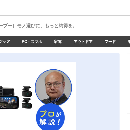
ーブー］
モノ選びに、もっと納得を。
グッズ
PC・スマホ
家電
アウトドア
フード