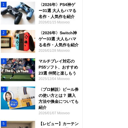
〈2026年〉PS4神ゲ
1
ー31選 大人もハマる
名作・人気作を紹介
2026/01/15 Moovoo
〈2026年〉Switch神
2
ゲー33選 大人もハマ
る名作・人気作を紹介
2026/01/28 Moovoo
マルチプレイ対応の
3
PS5ソフト、おすすめ
23選 仲間と楽しもう
2025/12/04 Moovoo
〈プロ解説〉ビール券
4
の使い方とは？ 購入
方法や換金についても
紹介
2026/01/07 Moovoo
【レビュー】カーテン
5