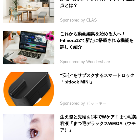
点とは？
Sponsored by CLAS
これから動画編集を始める人へ！
Filmora12で新たに搭載される機能を
詳しく紹介
Sponsored by Wondershare
“安心”をサブスクするスマートロック
「bitlock MINI」
Sponsored by ビットキー
生え際と先端を1本でWケア！まつ毛美
容液「まつ毛デラックスWMOA（ウモ
ア）」