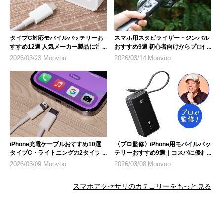
タイプC対応モバイルバッテリーお
スマホ用スタビライザー・ジンバル
すすめ12選 人気メーカー製品に注
おすすめ9選 初心者向けからプロ仕
目
様まで
2026/03/23 Moovoo
2026/03/14 Moovoo
iPhone充電ケーブルおすすめ10選
〈プロ監修〉iPhone用モバイルバッ
タイプC・ライトニングの2タイプ
テリーおすすめ9選｜コスパに優れ
を紹介
た1台を選ぶ
2026/03/09 Moovoo
2026/03/08 Moovoo
スマホアクセサリのカテゴリーをもっと見る