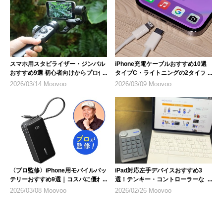
スマホ用スタビライザー・ジンバル
iPhone充電ケーブルおすすめ10選
おすすめ9選 初心者向けからプロ仕
タイプC・ライトニングの2タイプ
様まで
を紹介
2026/03/14 Moovoo
2026/03/09 Moovoo
〈プロ監修〉iPhone用モバイルバッ
iPad対応左手デバイスおすすめ3
テリーおすすめ9選｜コスパに優れ
選！テンキー・コントローラーな
た1台を選ぶ
ど、選び方のポイントも解説
2026/03/08 Moovoo
2026/02/26 Moovoo