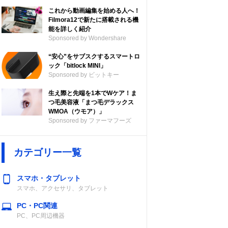
これから動画編集を始める人へ！
Filmora12で新たに搭載される機
能を詳しく紹介
Sponsored by Wondershare
“安心”をサブスクするスマートロ
ック「bitlock MINI」
Sponsored by ビットキー
生え際と先端を1本でWケア！ま
つ毛美容液「まつ毛デラックス
WMOA（ウモア）」
Sponsored by ファーマフーズ
カテゴリー一覧
スマホ・タブレット
スマホ、アクセサリ、タブレット
PC・PC関連
PC、PC周辺機器