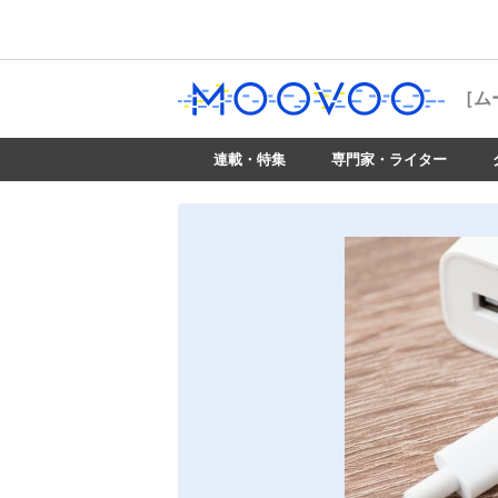
［ム
連載・特集
専門家・ライター