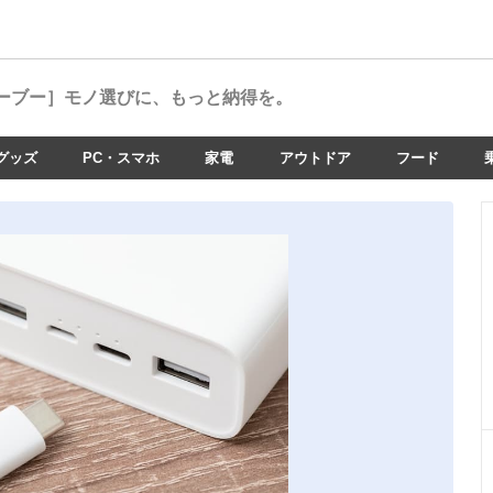
ーブー］
モノ選びに、もっと納得を。
グッズ
PC・スマホ
家電
アウトドア
フード