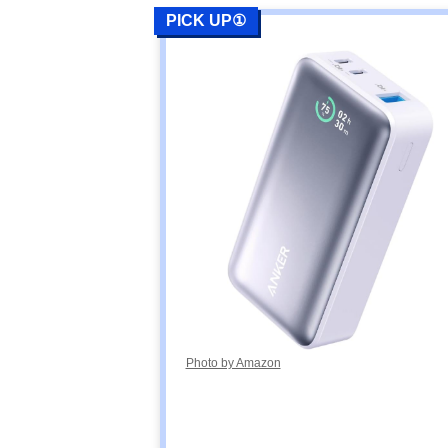
PICK UP①
Photo by Amazon