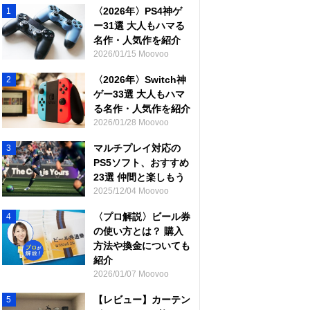
〈2026年〉PS4神ゲ
1
ー31選 大人もハマる
名作・人気作を紹介
2026/01/15 Moovoo
〈2026年〉Switch神
2
ゲー33選 大人もハマ
る名作・人気作を紹介
2026/01/28 Moovoo
マルチプレイ対応の
3
PS5ソフト、おすすめ
23選 仲間と楽しもう
2025/12/04 Moovoo
〈プロ解説〉ビール券
4
の使い方とは？ 購入
方法や換金についても
紹介
2026/01/07 Moovoo
【レビュー】カーテン
5