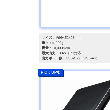
サイズ
：約99×52×26mm
重さ
：約220g
容量
：10,000mAh
最大出力
：30W（PD対応）
出力ポート数
：USB-C×2、USB-A×1
PICK UP②