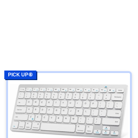
PICK UP⑥