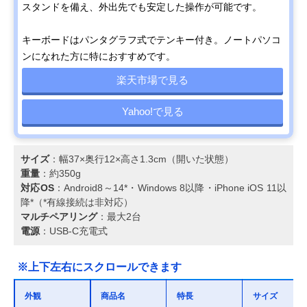
スタンドを備え、外出先でも安定した操作が可能です。
キーボードはパンタグラフ式でテンキー付き。ノートパソコ
ンになれた方に特におすすめです。
楽天市場で見る
Yahoo!で見る
サイズ
：幅37×奥行12×高さ1.3cm（開いた状態）
重量
：約350g
対応OS
：Android8～14*・Windows 8以降・iPhone iOS 11以
降*（*有線接続は非対応）
マルチペアリング
：最大2台
電源
：USB-C充電式
※上下左右にスクロールできます
外観
商品名
特長
サイズ