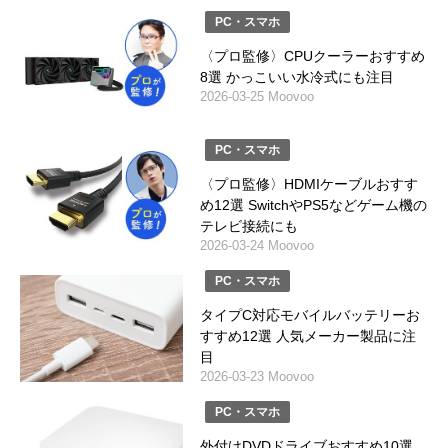
PC・スマホ
〈プロ監修〉CPUクーラーおすすめ
8選 かっこいい水冷式にも注目
2026-03-25 Moovoo
PC・スマホ
〈プロ監修〉HDMIケーブルおすす
め12選 SwitchやPS5などゲーム機の
テレビ接続にも
2026-03-24 Moovoo
PC・スマホ
タイプC対応モバイルバッテリーお
すすめ12選 人気メーカー製品に注
目
2026-03-23 Moovoo
PC・スマホ
外付けDVDドライブおすすめ10選