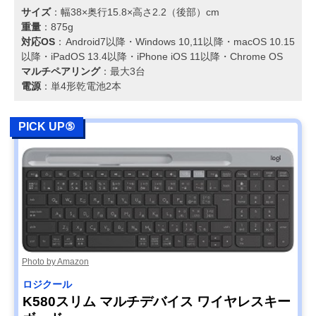
サイズ
：幅38×奥行15.8×高さ2.2（後部）cm
重量
：875g
対応OS
：Android7以降・Windows 10,11以降・macOS 10.15
以降・iPadOS 13.4以降・iPhone iOS 11以降・Chrome OS
マルチペアリング
：最大3台
電源
：単4形乾電池2本
PICK UP⑤
Photo by Amazon
ロジクール
K580スリム マルチデバイス ワイヤレスキー