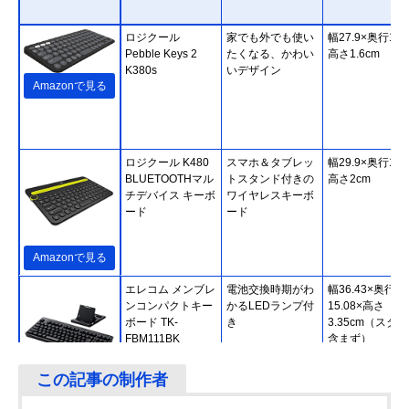
ロジクール
家でも外でも使い
幅27.9×奥行12.
Pebble Keys 2
たくなる、かわい
高さ1.6cm
K380s
いデザイン
Amazonで見る
ロジクール K480
スマホ＆タブレッ
幅29.9×奥行19.
BLUETOOTHマル
トスタンド付きの
高さ2cm
チデバイス キーボ
ワイヤレスキーボ
ード
ード
Amazonで見る
エレコム メンブレ
電池交換時期がわ
幅36.43×奥行
ンコンパクトキー
かるLEDランプ付
15.08×高さ
ボード TK-
き
3.35cm（スタ
FBM111BK
含まず）
Amazonで見る