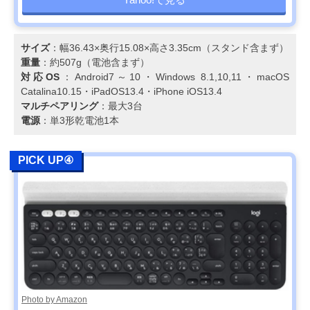
サイズ
：幅36.43×奥行15.08×高さ3.35cm（スタンド含まず）
重量
：約507g（電池含まず）
対応OS
：Android7～10・Windows 8.1,10,11・macOS
Catalina10.15・iPadOS13.4・iPhone iOS13.4
マルチペアリング
：最大3台
電源
：単3形乾電池1本
PICK UP④
Photo by Amazon