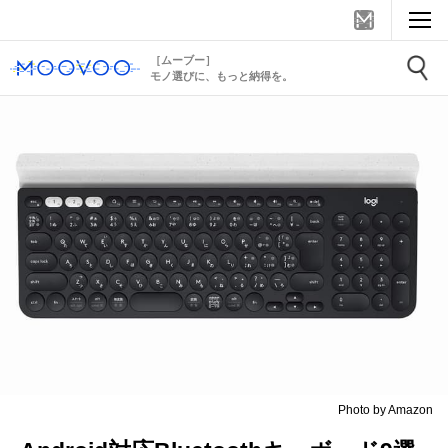
［ムーブー］
モノ選びに、もっと納得を。
Photo by Amazon