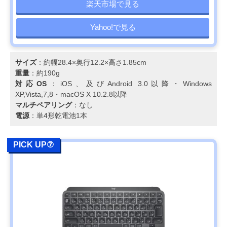
楽天市場で見る
Yahoo!で見る
サイズ
：約幅28.4×奥行12.2×高さ1.85cm
重量
：約190g
対応OS
：iOS、及びAndroid 3.0以降・Windows
XP,Vista,7,8・macOS X 10.2.8以降
マルチペアリング
：なし
電源
：単4形乾電池1本
PICK UP⑦