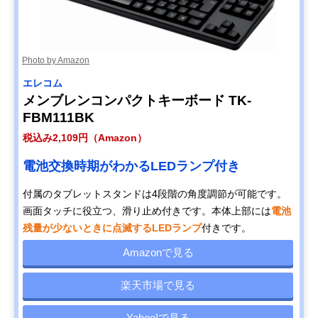
Photo by Amazon
エレコム
メンブレンコンパクトキーボード TK-
FBM111BK
税込み2,109円（Amazon）
電池交換時期がわかるLEDランプ付き
付属のタブレットスタンドは4段階の角度調節が可能です。
画面タッチに役立つ、滑り止め付きです。本体上部には
電池
残量が少ないときに点滅するLEDランプ
付きです。
Amazonで見る
楽天市場で見る
Yahoo!で見る