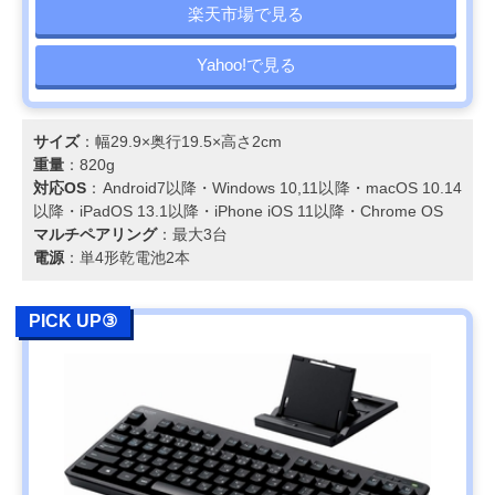
楽天市場で見る
Yahoo!で見る
サイズ
：幅29.9×奥行19.5×高さ2cm
重量
：820g
対応OS
：Android7以降・Windows 10,11以降・macOS 10.14
以降・iPadOS 13.1以降・iPhone iOS 11以降・Chrome OS
マルチペアリング
：最大3台
電源
：単4形乾電池2本
PICK UP③