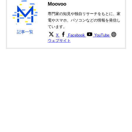
ロジクール K780
大型タブレットを
幅38×奥行15.8
Moovoo
Amazonで見る
マルチデバイス ワ
立てられるスタン
さ2.2（後部）c
イヤレスキーボー
ド付き
専門家の知見や独自リサーチをもとに、家
ド
電やスマホ、パソコンなどの情報を発信し
ています。
記事一覧
X
Facebook
YouTube
ウェブサイト
ロジクール K580
超薄型＆スマホを
幅37.35×奥行
Amazonで見る
スリム マルチデバ
立てられるデザイ
14.39×高さ
イス ワイヤレスキ
ン
2.13cm
ーボード
アンカー・ジャパ
200gを切る軽量設
約幅28.4×奥行
Amazonで見る
ン ウルトラスリム
計
12.2×高さ1.85c
Bluetooth ワイヤ
レスキーボード
ロジクール MX
使い心地にこだわ
幅29.599×奥行
Amazonで見る
Keys Miniキーボ
りたい方に
13.195×高さ
ード KX700
2.097cm