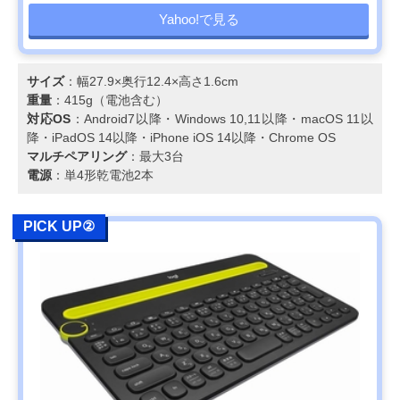
Yahoo!で見る
サイズ
：幅27.9×奥行12.4×高さ1.6cm
重量
：415g（電池含む）
対応OS
：Android7以降・Windows 10,11以降・macOS 11以
降・iPadOS 14以降・iPhone iOS 14以降・Chrome OS
マルチペアリング
：最大3台
電源
：単4形乾電池2本
PICK UP②