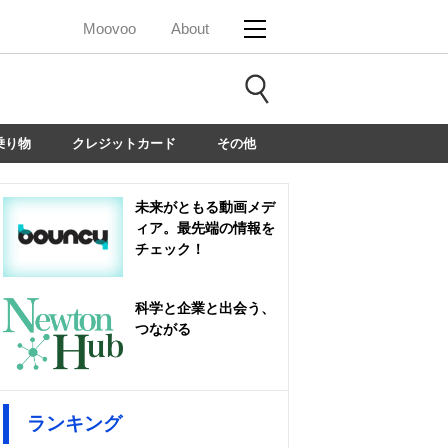
Moovoo
About
乗り物
クレジットカード
その他
未来がともる動画メデ
ィア。最先端の情報を
チェック！
科学と企業と出会う、
つながる
ランキング