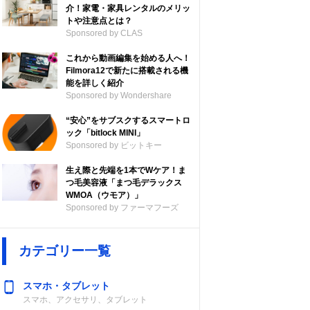
介！家電・家具レンタルのメリッ
トや注意点とは？
Sponsored by CLAS
これから動画編集を始める人へ！
Filmora12で新たに搭載される機
能を詳しく紹介
Sponsored by Wondershare
“安心”をサブスクするスマートロ
ック「bitlock MINI」
Sponsored by ビットキー
生え際と先端を1本でWケア！ま
つ毛美容液「まつ毛デラックス
WMOA（ウモア）」
Sponsored by ファーマフーズ
カテゴリー一覧
スマホ・タブレット
スマホ、アクセサリ、タブレット