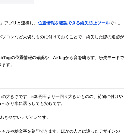
「探す」アプリと連携し、
位置情報を確認できる紛失防止ツール
です。
パソコンなど大切なものに付けておくことで、紛失した際の追跡が
AirTagの位置情報の確認
や、AirTagから
音を鳴らす
、紛失モードで
きます。
0.8cmの大きさです。500円玉より一回り大きいものの、荷物に付けや
うっかり水に濡らしても安心です。
がわきやすいデザインです。
シャルや絵文字を刻印できます。ほかの人とは違ったデザインの