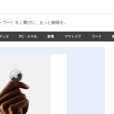
ーブー］
モノ選びに、もっと納得を。
グッズ
PC・スマホ
家電
アウトドア
フード