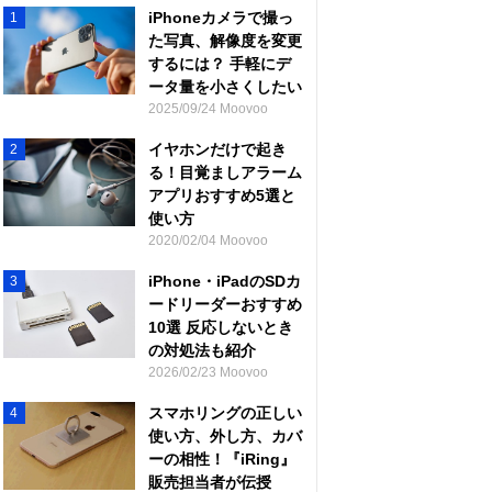
iPhoneカメラで撮っ
1
た写真、解像度を変更
するには？ 手軽にデ
ータ量を小さくしたい
2025/09/24 Moovoo
イヤホンだけで起き
2
る！目覚ましアラーム
アプリおすすめ5選と
使い方
2020/02/04 Moovoo
iPhone・iPadのSDカ
3
ードリーダーおすすめ
10選 反応しないとき
の対処法も紹介
2026/02/23 Moovoo
スマホリングの正しい
4
使い方、外し方、カバ
ーの相性！『iRing』
販売担当者が伝授