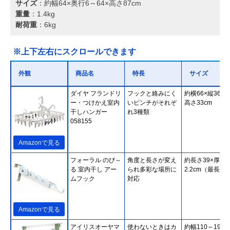
サイズ
：約幅64×奥行6～64×高さ87cm
重量
：1.4kg
耐荷重
：6kg
※上下左右にスクロールできます
外観
商品名
特長
サイズ
ダイヤ フランドリ
フックと絡みにく
約横66×縦36cm
ー・つけかえ室内
いピンチがそれぞ
高さ33cm
干しハンガー
れ3種類
058155
Amazonで見る
フォーラル のび～
角度と長さが変え
約長さ39×厚さ
る 室内干し アー
られ多彩な場所に
2.2cm（最長時
ムフック
対応
Amazonで見る
アイリスオーヤマ
使わないときはカ
約幅110～190×