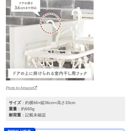
Photo by Amazon
サイズ
：約横66×縦36cm×高さ33cm
重量
：約660g
耐荷重
：記載未確認