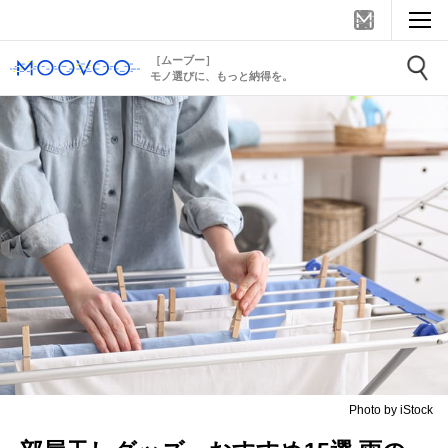
［ムーブー］
モノ選びに、もっと納得を。
Photo by iStock