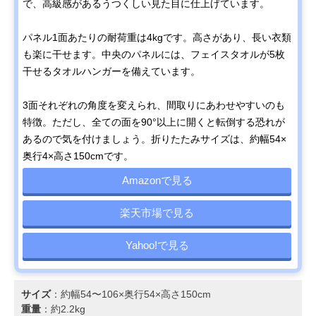
で、高級感があるうつくしい見た目に仕上げています。
パネル1面あたりの耐荷重は4kgです。高さがあり、長い衣類
も楽に干せます。中央のパネルには、フェイスタオルが5枚
干せるタオルハンガーを備えています。
3面それぞれの角度を変えられ、間取りにあわせやすいのも
特徴。ただし、全ての面を90°以上に開くと転倒する恐れが
あるので気を付けましょう。折りたたみサイズは、約幅54×
奥行4×高さ150cmです。
Amazonで見る
楽天市場で見る
Yahoo!で見る
サイズ
：約幅54〜106×奥行54×高さ150cm
重量
：約2.2kg