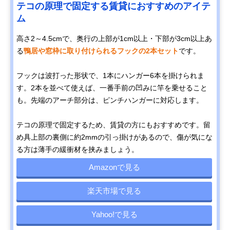
テコの原理で固定する賃貸におすすめのアイテ
ム
高さ2～4.5cmで、奥行の上部が1cm以上・下部が3cm以上あ
る
鴨居や窓枠に取り付けられるフックの2本セット
です。
フックは波打った形状で、1本にハンガー6本を掛けられま
す。2本を並べて使えば、一番手前の凹みに竿を乗せること
も。先端のアーチ部分は、ピンチハンガーに対応します。
テコの原理で固定するため、賃貸の方にもおすすめです。留
め具上部の裏側に約2mmの引っ掛けがあるので、傷が気にな
る方は薄手の緩衝材を挟みましょう。
Amazonで見る
楽天市場で見る
Yahoo!で見る