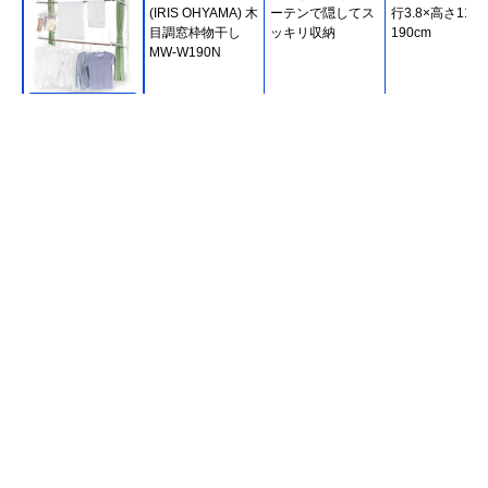
(IRIS OHYAMA) 木
ーテンで隠してス
行3.8×高さ110
目調窓枠物干し
ッキリ収納
190cm
MW-W190N
Amazonで見る
アイセン(AISEN)
バスタオルが一気
幅47.5×奥行3.5
伸縮ランドリーラ
に5枚干せるサイ
高さ35cm
ック LK485
ズ
Amazonで見る
Yamazaki(山崎実
エアコンの風を利
約幅10.5×奥行
業) タワー フィル
用して乾かす便利
1.5×高さ29.5c
ムフックエアコン
グッズ
フィルムフック
室内物干しポール
幅6×高さ10cm
ホルダー
Amazonで見る
積水樹脂商事
バスタオル4枚・
約幅79×奥行20
Amazonで見る
(Sekisuijushishoji)
フェイスタオル8
高さ85cm
タオルスタンド
枚まで部屋干し