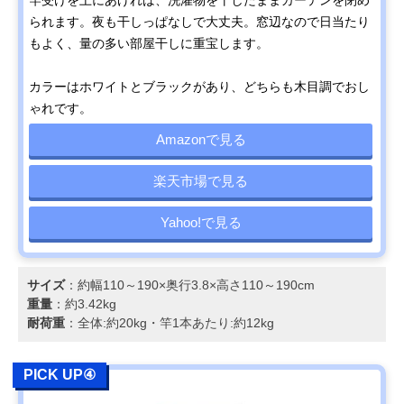
竿受けを上にあげれば、洗濯物を干したままカーテンを閉め
られます。夜も干しっぱなしで大丈夫。窓辺なので日当たり
もよく、量の多い部屋干しに重宝します。
カラーはホワイトとブラックがあり、どちらも木目調でおし
ゃれです。
Amazonで見る
楽天市場で見る
Yahoo!で見る
サイズ
：約幅110～190×奥行3.8×高さ110～190cm
重量
：約3.42kg
耐荷重
：全体:約20kg・竿1本あたり:約12kg
PICK UP④