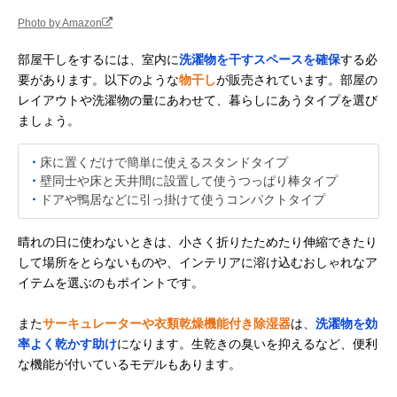
Photo by Amazon
部屋干しをするには、室内に
洗濯物を干すスペースを確保
する必
要があります。以下のような
物干し
が販売されています。部屋の
レイアウトや洗濯物の量にあわせて、暮らしにあうタイプを選び
ましょう。
・
床に置くだけで簡単に使えるスタンドタイプ
・
壁同士や床と天井間に設置して使うつっぱり棒タイプ
・
ドアや鴨居などに引っ掛けて使うコンパクトタイプ
晴れの日に使わないときは、小さく折りたためたり伸縮できたり
して場所をとらないものや、インテリアに溶け込むおしゃれなア
イテムを選ぶのもポイントです。
また
サーキュレーターや衣類乾燥機能付き除湿器
は、
洗濯物を効
率よく乾かす助け
になります。生乾きの臭いを抑えるなど、便利
な機能が付いているモデルもあります。