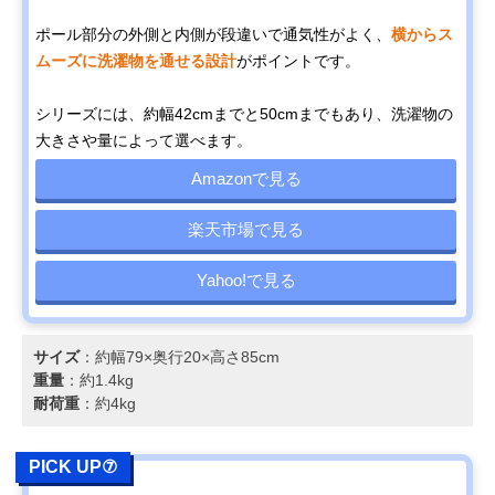
ポール部分の外側と内側が段違いで通気性がよく、
横からス
ムーズに洗濯物を通せる設計
がポイントです。
シリーズには、約幅42cmまでと50cmまでもあり、洗濯物の
大きさや量によって選べます。
Amazonで見る
楽天市場で見る
Yahoo!で見る
サイズ
：約幅79×奥行20×高さ85cm
重量
：約1.4kg
耐荷重
：約4kg
PICK UP⑦