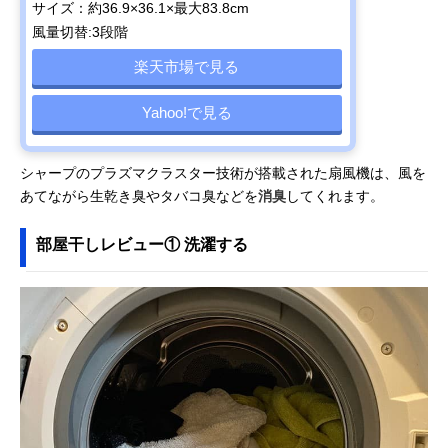
サイズ：約36.9×36.1×最大83.8cm
風量切替:3段階
楽天市場で見る
Yahoo!で見る
シャープのプラズマクラスター技術が搭載された扇風機は、風を
あてながら生乾き臭やタバコ臭などを
消臭
してくれます。
部屋干しレビュー① 洗濯する