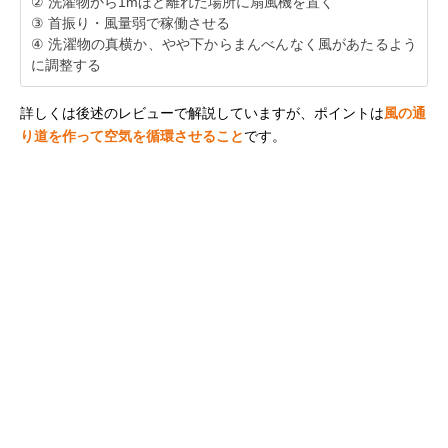
② 洗濯物から1mほど離れた場所に扇風機を置く
③ 首振り・風量弱で稼働させる
④ 洗濯物の真横か、やや下からまんべんなく風があたるよう
に調整する
詳しくは後述のレビューで解説していますが、ポイントは
風の通
り道を作って空気を循環させること
です。