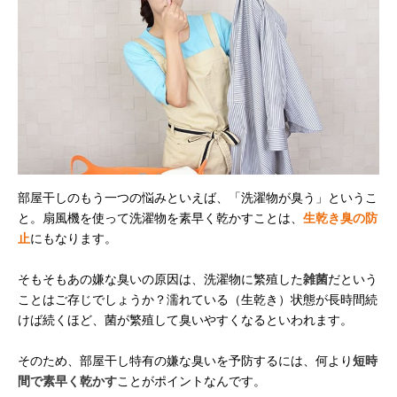
部屋干しのもう一つの悩みといえば、「洗濯物が臭う」というこ
と。扇風機を使って洗濯物を素早く乾かすことは、
生乾き臭の防
止
にもなります。
そもそもあの嫌な臭いの原因は、洗濯物に繁殖した
雑菌
だという
ことはご存じでしょうか？濡れている（生乾き）状態が長時間続
けば続くほど、菌が繁殖して臭いやすくなるといわれます。
そのため、部屋干し特有の嫌な臭いを予防するには、何より
短時
間で素早く乾かす
ことがポイントなんです。