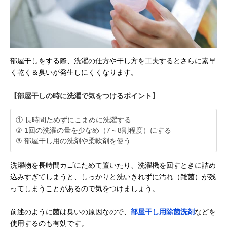
部屋干しをする際、洗濯の仕方や干し方を工夫するとさらに素早
く乾く＆臭いが発生しにくくなります。
【部屋干しの時に洗濯で気をつけるポイント】
① 長時間ためずにこまめに洗濯する
② 1回の洗濯の量を少なめ（7～8割程度）にする
③ 部屋干し用の洗剤や柔軟剤を使う
洗濯物を長時間カゴにためて置いたり、洗濯機を回すときに詰め
込みすぎてしまうと、しっかりと洗いきれずに汚れ（雑菌）が残
ってしまうことがあるので気をつけましょう。
前述のように菌は臭いの原因なので、
部屋干し用除菌洗剤
などを
使用するのも有効です。