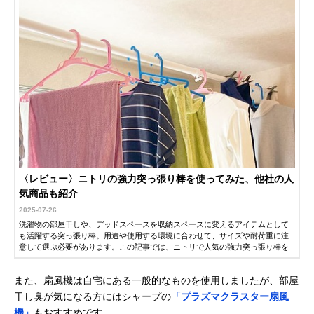
〈レビュー〉ニトリの強力突っ張り棒を使ってみた、他社の人
気商品も紹介
2025-07-26
洗濯物の部屋干しや、デッドスペースを収納スペースに変えるアイテムとして
も活躍する突っ張り棒。用途や使用する環境に合わせて、サイズや耐荷重に注
意して選ぶ必要があります。この記事では、ニトリで人気の強力突っ張り棒を
実際に使ったレビューを紹介します。また、他社の人気おすすめ商品も紹介す
るので、ぜひ参考にしてください。
また、扇風機は自宅にある一般的なものを使用しましたが、部屋
干し臭が気になる方にはシャープの
「プラズマクラスター扇風
機」
もおすすめです。