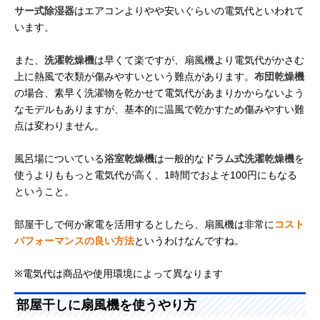
サー式除湿器
はエアコンよりやや安いぐらいの電気代といわれて
います。
また、
洗濯乾燥機
は早くて楽ですが、扇風機より電気代がかさむ
上に熱風で衣類が傷みやすいという難点があります。
布団乾燥機
の場合、素早く洗濯物を乾かせて電気代があまりかからないよう
なモデルもありますが、基本的に温風で乾かすため傷みやすい難
点は変わりません。
風呂場についている
浴室乾燥機
は一般的な
ドラム式洗濯乾燥機
を
使うよりももっと電気代が高く、1時間でおよそ100円にもなる
ということ。
部屋干しで何か家電を活用するとしたら、扇風機は非常に
コスト
パフォーマンスの良い方法
というわけなんですね。
※電気代は商品や使用環境によって異なります
部屋干しに扇風機を使うやり方