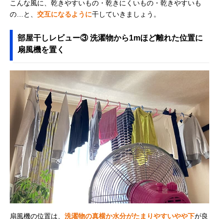
こんな風に、乾きやすいもの・乾きにくいもの・乾きやすいも
の…と、
交互になるように
干していきましょう。
部屋干しレビュー③ 洗濯物から1mほど離れた位置に
扇風機を置く
扇風機の位置は、
洗濯物の真横か水分がたまりやすいやや下
が良