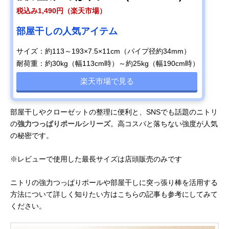
税込み1,490円（楽天市場）
部屋干しの人気アイテム
サイズ：約113～193×7.5×11cm（パイプ径約34mm）
耐荷重：約30kg（幅113cm時）～約25kg（幅190cm時）
楽天市場で見る
部屋干しやクローゼットの整理に便利と、SNSでも話題のニトリ
の
強力つっぱりポールシリーズ
。高コスパと落ちない強度が人気
の秘密です。
※レビューで使用した最長サイズは店頭販売のみです
ニトリの強力つっぱりポールや部屋干しに突っ張り棒を活用する
方法について詳しく知りたい方はこちらの記事も参考にしてみて
ください。