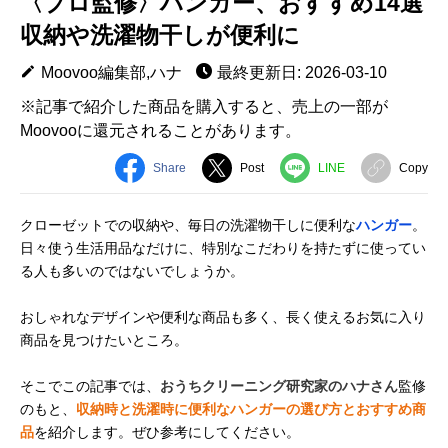
〈プロ監修〉ハンガー、おすすめ14選
収納や洗濯物干しが便利に
Moovoo編集部,ハナ
最終更新日: 2026-03-10
※記事で紹介した商品を購入すると、売上の一部が
Moovooに還元されることがあります。
Share
Post
LINE
Copy
クローゼットでの収納や、毎日の洗濯物干しに便利な
ハンガー
。
日々使う生活用品なだけに、特別なこだわりを持たずに使ってい
る人も多いのではないでしょうか。
おしゃれなデザインや便利な商品も多く、長く使えるお気に入り
商品を見つけたいところ。
そこでこの記事では、
おうちクリーニング研究家のハナさん
監修
のもと、
収納時と洗濯時に便利なハンガーの選び方とおすすめ商
品
を紹介します。ぜひ参考にしてください。