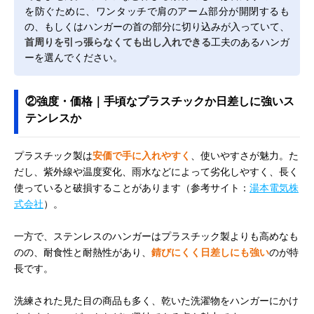
を防ぐために、ワンタッチで肩のアーム部分が開閉するも
の、もしくはハンガーの首の部分に切り込みが入っていて、
首周りを引っ張らなくても出し入れできる
工夫のあるハンガ
ーを選んでください。
②強度・価格｜手頃なプラスチックか日差しに強いス
テンレスか
プラスチック製は
安価で手に入れやすく
、使いやすさが魅力。た
だし、紫外線や温度変化、雨水などによって劣化しやすく、長く
使っていると破損することがあります（参考サイト：
湯本電気株
式会社
）。
一方で、ステンレスのハンガーはプラスチック製よりも高めなも
のの、耐食性と耐熱性があり、
錆びにくく日差しにも強い
のが特
長です。
洗練された見た目の商品も多く、乾いた洗濯物をハンガーにかけ