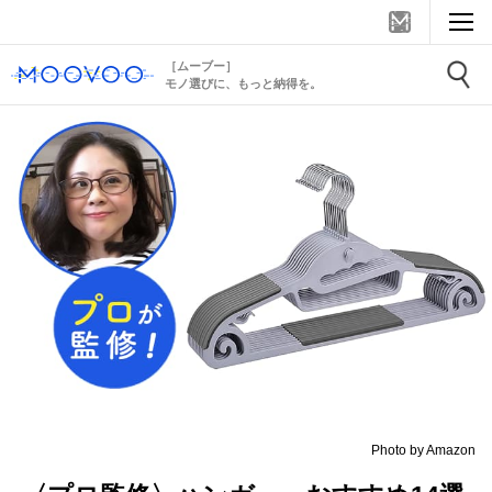
［ムーブー］
モノ選びに、もっと納得を。
Photo by Amazon