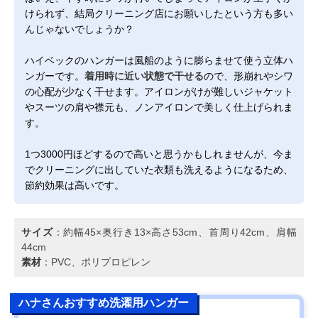
けられず、結局クリーニング店にお願いしたという方も多い
んじゃないでしょうか？
ハイベックのハンガーは風船のように膨らませて使う立体ハ
ンガーです。
着用時に近い状態で干せる
ので、形崩れやシワ
の心配が少なく干せます。アイロンがけが難しいジャケット
やスーツの肩や襟元も、ノンアイロンで美しく仕上げられま
す。
1つ3000円ほどするので高いと思うかもしれませんが、今ま
でクリーニングに出していた衣類も洗えるようになるため、
節約効果は高いです。
サイズ
：約幅45×奥行き13×高さ53cm、首周り42cm、肩幅
44cm
素材
：PVC、ポリプロピレン
ハナさんおすすめ洗濯用ハンガー