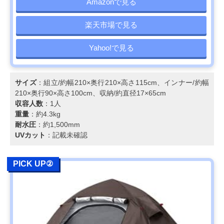
Amazonで見る
楽天市場で見る
Yahoo!で見る
サイズ
：組立/約幅210×奥行210×高さ115cm、インナー/約幅
210×奥行90×高さ100cm、収納/約直径17×65cm
収容人数
：1人
重量
：約4.3kg
耐水圧
：約1,500mm
UVカット
：記載未確認
PICK UP②