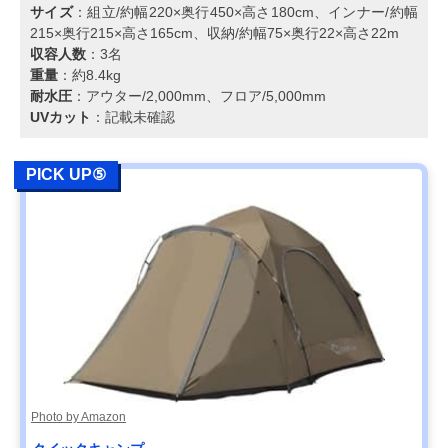
サイズ
：組立/約幅220×奥行450×高さ180cm、インナー/約幅
215×奥行215×高さ165cm、収納/約幅75×奥行22×高さ22m
収容人数
：3名
重量
：約8.4kg
耐水圧
：アウター/2,000mm、フロア/5,000mm
UVカット
：記載未確認
PICK UP⑤
Photo by Amazon