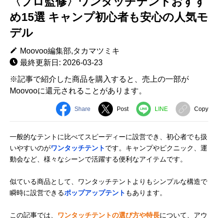
〈プロ監修〉ワンタッチテントおすす
め15選 キャンプ初心者も安心の人気モ
デル
Moovoo編集部,タカマツミキ
最終更新日: 2026-03-23
※記事で紹介した商品を購入すると、売上の一部が
Moovooに還元されることがあります。
Share
Post
LINE
Copy
一般的なテントに比べてスピーディーに設営でき、初心者でも扱
いやすいのが
ワンタッチテント
です。キャンプやピクニック、運
動会など、様々なシーンで活躍する便利なアイテムです。
似ている商品として、ワンタッチテントよりもシンプルな構造で
瞬時に設営できる
ポップアップテント
もあります。
この記事では、
ワンタッチテントの選び方や特長
について、アウ