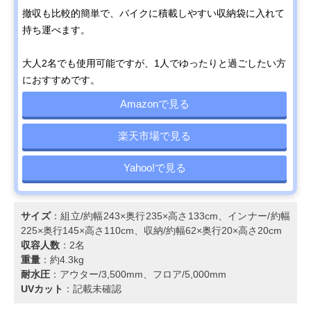
撤収も比較的簡単で、バイクに積載しやすい収納袋に入れて
持ち運べます。
大人2名でも使用可能ですが、1人でゆったりと過ごしたい方
におすすめです。
Amazonで見る
楽天市場で見る
Yahoo!で見る
サイズ
：組立/約幅243×奥行235×高さ133cm、インナー/約幅
225×奥行145×高さ110cm、収納/約幅62×奥行20×高さ20cm
収容人数
：2名
重量
：約4.3kg
耐水圧
：アウター/3,500mm、フロア/5,000mm
UVカット
：記載未確認