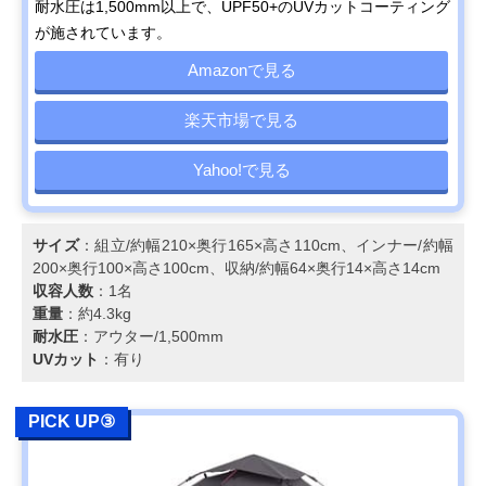
耐水圧は1,500mm以上で、UPF50+のUVカットコーティング
が施されています。
Amazonで見る
楽天市場で見る
Yahoo!で見る
サイズ
：組立/約幅210×奥行165×高さ110cm、インナー/約幅
200×奥行100×高さ100cm、収納/約幅64×奥行14×高さ14cm
収容人数
：1名
重量
：約4.3kg
耐水圧
：アウター/1,500mm
UVカット
：有り
PICK UP③