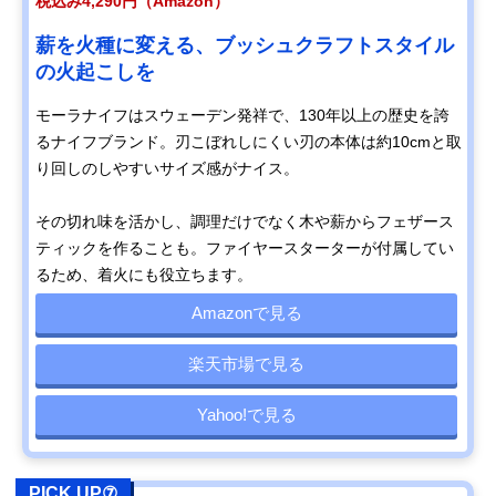
税込み4,290円（Amazon）
薪を火種に変える、ブッシュクラフトスタイル
の火起こしを
モーラナイフはスウェーデン発祥で、130年以上の歴史を誇
るナイフブランド。刃こぼれしにくい刃の本体は約10cmと取
り回しのしやすいサイズ感がナイス。
その切れ味を活かし、調理だけでなく木や薪からフェザース
ティックを作ることも。ファイヤースターターが付属してい
るため、着火にも役立ちます。
Amazonで見る
楽天市場で見る
Yahoo!で見る
PICK UP⑦