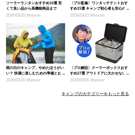
ソーラーランタンおすすめ10選 安
〈プロ監修〉ワンタッチテントおす
くて良い品から高機能商品まで
すめ15選 キャンプ初心者も安心の
人気モデル
2026/03/25 Moovoo
2026/03/23 Moovoo
雨の日のキャンプ、やめたほうがい
〈プロ解説〉クーラーボックスおす
い？ 快適に楽しむための準備とおす
すめ27選 アウトドアに欠かせない
すめ商品
キャンプギア
2026/03/15 Moovoo
2026/03/05 Moovoo
キャンプのカテゴリーをもっと見る