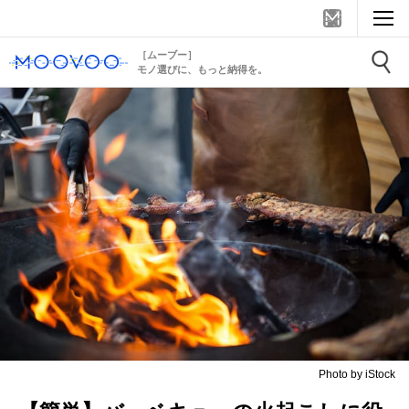
［ムーブー］
モノ選びに、もっと納得を。
Photo by iStock