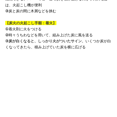
は、火起こし機が便利
③
炭と炭の間に木屑などを挟む
【炭火の火起こし手順：着火】
①
着火剤に火をつける
②
時々うちわなどを用いて、組み上げた炭に風を送る
③
炭が白くなると、しっかり火がついたサイン
。いくつか炭が白
くなってきたら、積み上げていた炭を横に広げる