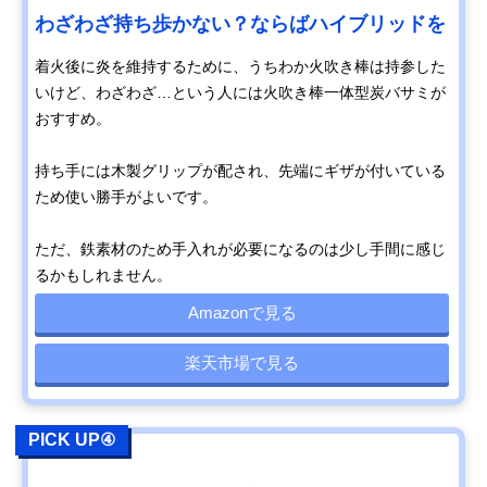
わざわざ持ち歩かない？ならばハイブリッドを
着火後に炎を維持するために、うちわか火吹き棒は持参した
いけど、わざわざ…という人には火吹き棒一体型炭バサミが
おすすめ。
持ち手には木製グリップが配され、先端にギザが付いている
ため使い勝手がよいです。
ただ、鉄素材のため手入れが必要になるのは少し手間に感じ
るかもしれません。
Amazonで見る
楽天市場で見る
PICK UP④