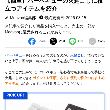
【簡単】バーベキューの火起こしに役
立つアイテムを紹介
Moovoo編集部
最終更新日: 2026-03-15
※記事で紹介した商品を購入すると、売上の一部が
Moovooに還元されることがあります。
Share
Post
LINE
Copy
バーベキュー
を始めるうえで大切なのが、
火起こし
。慣れていな
いと上手に薪や炭に着火せず、気分を盛り下げてしまうことも。
そこでこの記事では、
バーベキュー初心者でも炭を使って手軽に
火起こし
ができる
ポイントや手順、さらに便利で役立つおすすめ
アイテム
も紹介します。ぜひ参考にしてください。
PICK UP!