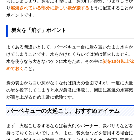
前にしましょう。炭を足す際には、炭の白い部分、つまりしっか
り
燃焼されている部分に新しい炭が接する
ように配置することが
ポイントです。
炭火を「消す」ポイント
よくある間違いとして、バーベキュー台に炭を置いたまま水をか
けてしまうことです。水をかけたくらいでは炭は鎮火しません。
水を使うなら大きなバケツに水をため、その中に
炭を10分以上沈
めておく
こと。
炭の表面から白い灰がなくなれば鎮火の合図ですが、一度に大量
の炭を投下してしまうと水が急激に沸騰し、
周囲に高温の水蒸気
が噴き上がるため非常に危険
です。
バーベキューの火起こし、おすすめアイテム
まず、火起こしをするならば着火剤やバーナー、炭バサミなどを
持っておくといいでしょう。また、焚火台などを使用する場合に
は、炭の燃えかすが地面に落ちることもあるため、
台下に設置す