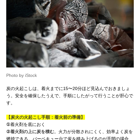
Photo by iStock
炭の火起こしは、着火までに15〜20分ほど見込んでおきましょ
う。安全を確保したうえで、手順にしたがって行うことが肝心で
す。
【炭火の火起こし手順：着火前の準備】
①
着火剤を底におく
②
着火剤の上に炭を積む
。火力が分散されにくく、効率よく炭を
燃焼できる。バーベキュー台で炭を積み上げるのが手間の場合